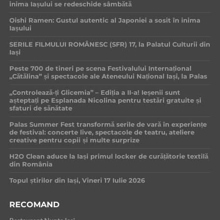
inima Iașului se redeschide sâmbătă
Oishi Ramen: Gustul autentic al Japoniei a sosit în inima
Iașului
SERILE FILMULUI ROMÂNESC (SFR) 17, la Palatul Culturii din
Iași
Peste 700 de tineri pe scena Festivalului Internațional
„Cătălina” și spectacole ale Ateneului Național Iași, la Palas
„Controlează-ți Glicemia” – Ediția a II-a! Ieșenii sunt
așteptați pe Esplanada Nicolina pentru testări gratuite și
sfaturi de sănătate
Palas Summer Fest transformă serile de vară în experiențe
de festival: concerte live, spectacole de teatru, ateliere
creative pentru copii și multe surprize
H2O Clean aduce la Iași primul locker de curățătorie textilă
din România
Topul știrilor din Iași, Vineri 17 Iulie 2026
RECOMAND