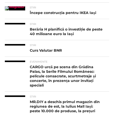
STIRI
Începe construcția pentru IKEA Iași
STIRI
Berăria H planifică o investiție de peste
40 milioane euro la Iași
STIRI
Curs Valutar BNR
EVENIMENTE
CARGO urcă pe scena din Grădina
Palas, la Serile Filmului Românesc:
pelicule consacrate, scurtmetraje și
concerte, în prezența unor invitați
speciali
STIRI
MR.DIY a deschis primul magazin din
regiunea de est, la Iulius Mall Iași:
peste 10.000 de produse, la prețuri