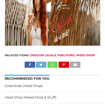
RELATED ITEMS:
DROGURI LEGALE
,
PING PONG
,
WEED SHOP
RECOMMENDED FOR YOU
GreenSide (Head Shop)
Head Shop (Weed Shop & Stuff)