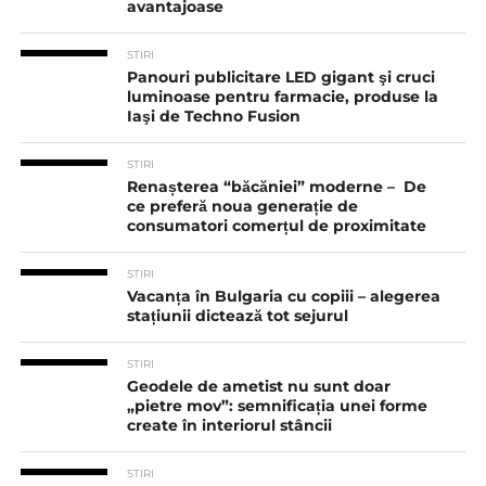
avantajoase
STIRI
Panouri publicitare LED gigant şi cruci
luminoase pentru farmacie, produse la
Iaşi de Techno Fusion
STIRI
Renașterea “băcăniei” moderne – De
ce preferă noua generație de
consumatori comerțul de proximitate
STIRI
Vacanța în Bulgaria cu copiii – alegerea
stațiunii dictează tot sejurul
STIRI
Geodele de ametist nu sunt doar
„pietre mov”: semnificația unei forme
create în interiorul stâncii
STIRI