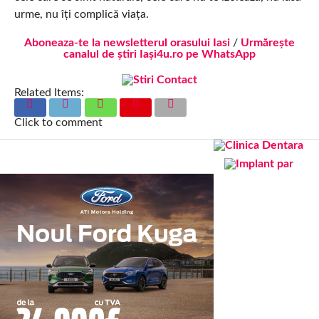
urme, nu îți complică viața.
Aboneaza-te la newsletterul orasului Iasi
/
Urmărește
canalul de știri Iași4u.ro pe WhatsApp
Related Items:
Click to comment