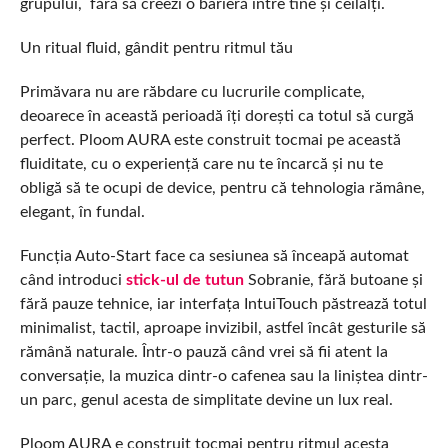
grupului, fără să creezi o barieră între tine și ceilalți.
Un ritual fluid, gândit pentru ritmul tău
Primăvara nu are răbdare cu lucrurile complicate,
deoarece în această perioadă îți dorești ca totul să curgă
perfect. Ploom AURA este construit tocmai pe această
fluiditate, cu o experiență care nu te încarcă și nu te
obligă să te ocupi de device, pentru că tehnologia rămâne,
elegant, în fundal.
Funcția Auto-Start face ca sesiunea să înceapă automat
când introduci
stick-ul de tutun
Sobranie, fără butoane și
fără pauze tehnice, iar interfața IntuiTouch păstrează totul
minimalist, tactil, aproape invizibil, astfel încât gesturile să
rămână naturale. Într-o pauză când vrei să fii atent la
conversație, la muzica dintr-o cafenea sau la liniștea dintr-
un parc, genul acesta de simplitate devine un lux real.
Ploom AURA e construit tocmai pentru ritmul acesta