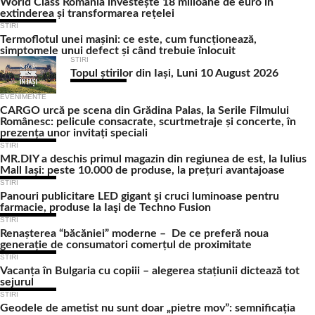
World Class România investește 18 milioane de euro în
extinderea și transformarea rețelei
STIRI
Termoflotul unei mașini: ce este, cum funcționează,
simptomele unui defect și când trebuie înlocuit
STIRI
Topul știrilor din Iași, Luni 10 August 2026
EVENIMENTE
CARGO urcă pe scena din Grădina Palas, la Serile Filmului
Românesc: pelicule consacrate, scurtmetraje și concerte, în
prezența unor invitați speciali
STIRI
MR.DIY a deschis primul magazin din regiunea de est, la Iulius
Mall Iași: peste 10.000 de produse, la prețuri avantajoase
STIRI
Panouri publicitare LED gigant şi cruci luminoase pentru
farmacie, produse la Iaşi de Techno Fusion
STIRI
Renașterea “băcăniei” moderne – De ce preferă noua
generație de consumatori comerțul de proximitate
STIRI
Vacanța în Bulgaria cu copiii – alegerea stațiunii dictează tot
sejurul
STIRI
Geodele de ametist nu sunt doar „pietre mov”: semnificația