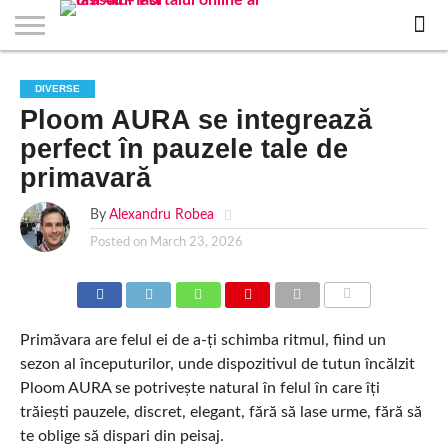
EVENIMENTE
STIRI
APARTAMENTE
STIRI
JOBS
FILME
CLUBURI /
BARURI /
SALI DE
SALOANE DE
AGENTII
RESTAURANTE
PIZZA
PISCINA
FLORARII
RADIO
SPALATORII
TRACTARI
TAXI
CINEMA
TEATRU
HOTELURI
TEREN
TEREN
FARMACII
COFFEE-
FIRME DE
RENT
DIVERSE
NOI IASI
IASI
IN
LA
DISCOTECI
CAFENELE
FORTA
INFRUMUSETARE
DE
IN IASI
IN
IN IASI
LIVE
AUTO
AUTO
IN
/
SPORTIV
TENIS
NON
TO-GO
PUBLICITATE
A
Ploom AURA se integrează
IASI
CINEMA
SI
TURISM
IASI
IN
IASI
PENSIUNI
IASI
STOP
CAR
FITNESS
IASI
IASI
perfect în pauzele tale de
primavară
By
Alexandru Robea
Posted on
March 23, 2026
COMMENTS
Primăvara are felul ei de a-ți schimba ritmul, fiind un
sezon al începuturilor, unde dispozitivul de tutun încălzit
Ploom AURA se potrivește natural în felul în care îți
trăiești pauzele, discret, elegant, fără să lase urme, fără să
te oblige să dispari din peisaj.