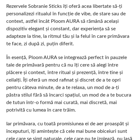
Rezervele Sobranie Sticks îți oferă acea libertate să-ți
personalizezi ritualul în funcție de vibe, de stare sau de
context, astfel încât Ploom AURA să rămână același
dispozitiv elegant și constant, dar experiența să se
adapteze la tine, la ritmul tău și la felul în care primăvara
te face, zi după zi, puțin diferit.
În esență, Ploom AURA se integrează perfect în pauzele
tale de primăvară pentru că nu îți cere să alegi între
plăcere și context, între ritual și prezență, între tine și
ceilalți. Îți oferă un mod rafinat și discret de a te opri
pentru câteva minute, de a te relaxa, un mod de a-ți
păstra stilul fără să încarci spațiul, un mod de a te bucura
de tutun într-o formă mai curată, mai discretă, mai
potrivită cu lumea în care trăim.
Iar primăvara, cu toată promisiunea ei de aer proaspăt și
începuturi, îți amintește că cele mai bune obiceiuri sunt
cele care se simt naturale, cele care nu te izolează, nu lasă