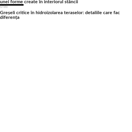
unei forme create în interiorul stâncii
STIRI
Greșeli critice în hidroizolarea teraselor: detaliile care fac
diferența