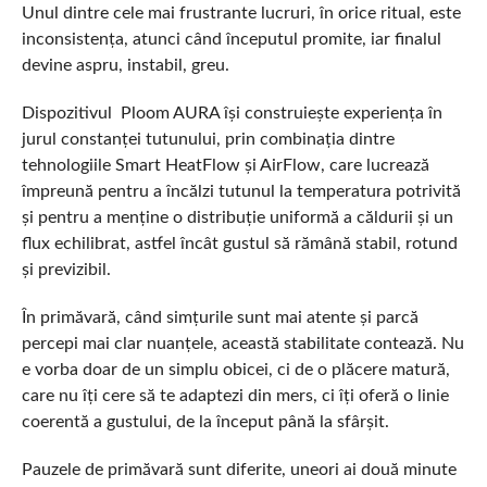
Unul dintre cele mai frustrante lucruri, în orice ritual, este
inconsistența, atunci când începutul promite, iar finalul
devine aspru, instabil, greu.
Dispozitivul Ploom AURA își construiește experiența în
jurul constanței tutunului, prin combinația dintre
tehnologiile Smart HeatFlow și AirFlow, care lucrează
împreună pentru a încălzi tutunul la temperatura potrivită
și pentru a menține o distribuție uniformă a căldurii și un
flux echilibrat, astfel încât gustul să rămână stabil, rotund
și previzibil.
În primăvară, când simțurile sunt mai atente și parcă
percepi mai clar nuanțele, această stabilitate contează. Nu
e vorba doar de un simplu obicei, ci de o plăcere matură,
care nu îți cere să te adaptezi din mers, ci îți oferă o linie
coerentă a gustului, de la început până la sfârșit.
Pauzele de primăvară sunt diferite, uneori ai două minute