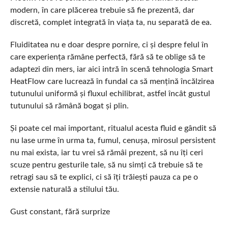
modern, în care plăcerea trebuie să fie prezentă, dar
discretă, complet integrată în viața ta, nu separată de ea.
Fluiditatea nu e doar despre pornire, ci și despre felul în
care experiența rămâne perfectă, fără să te oblige să te
adaptezi din mers, iar aici intră în scenă tehnologia Smart
HeatFlow care lucrează în fundal ca să mențină încălzirea
tutunului uniformă și fluxul echilibrat, astfel încât gustul
tutunului să rămână bogat și plin.
Și poate cel mai important, ritualul acesta fluid e gândit să
nu lase urme în urma ta, fumul, cenușa, mirosul persistent
nu mai exista, iar tu vrei să rămâi prezent, să nu îți ceri
scuze pentru gesturile tale, să nu simți că trebuie să te
retragi sau să te explici, ci să îți trăiești pauza ca pe o
extensie naturală a stilului tău.
Gust constant, fără surprize