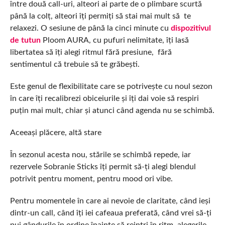
între două call-uri, alteori ai parte de o plimbare scurtă
până la colț, alteori îți permiți să stai mai mult să te
relaxezi. O sesiune de până la cinci minute cu
dispozitivul
de tutun
Ploom AURA, cu pufuri nelimitate, îți lasă
libertatea să îți alegi ritmul fără presiune, fără
sentimentul că trebuie să te grăbești.
Este genul de flexibilitate care se potrivește cu noul sezon
în care îți recalibrezi obiceiurile și îți dai voie să respiri
puțin mai mult, chiar și atunci când agenda nu se schimbă.
Aceeași plăcere, altă stare
În sezonul acesta nou, stările se schimbă repede, iar
rezervele Sobranie Sticks îți permit să-ți alegi blendul
potrivit pentru moment, pentru mood ori vibe.
Pentru momentele în care ai nevoie de claritate, când ieși
dintr-un call, când îți iei cafeaua preferată, când vrei să-ți