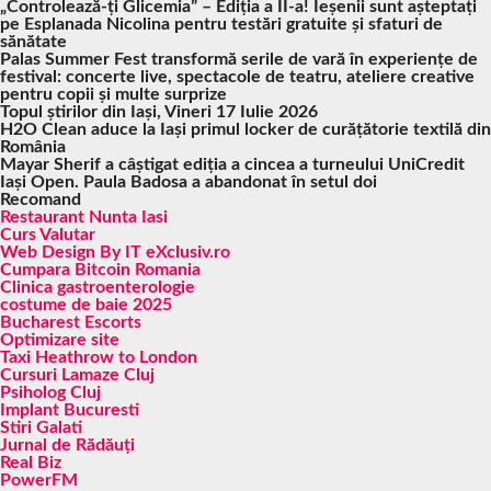
„Controlează-ți Glicemia” – Ediția a II-a! Ieșenii sunt așteptați
pe Esplanada Nicolina pentru testări gratuite și sfaturi de
sănătate
Palas Summer Fest transformă serile de vară în experiențe de
festival: concerte live, spectacole de teatru, ateliere creative
pentru copii și multe surprize
Topul știrilor din Iași, Vineri 17 Iulie 2026
H2O Clean aduce la Iași primul locker de curățătorie textilă din
România
Mayar Sherif a câștigat ediția a cincea a turneului UniCredit
Iași Open. Paula Badosa a abandonat în setul doi
Recomand
Restaurant Nunta Iasi
Curs Valutar
Web Design By IT eXclusiv.ro
Cumpara Bitcoin Romania
Clinica gastroenterologie
costume de baie 2025
Bucharest Escorts
Optimizare site
Taxi Heathrow to London
Cursuri Lamaze Cluj
Psiholog Cluj
Implant Bucuresti
Stiri Galati
Jurnal de Rădăuți
Real Biz
PowerFM