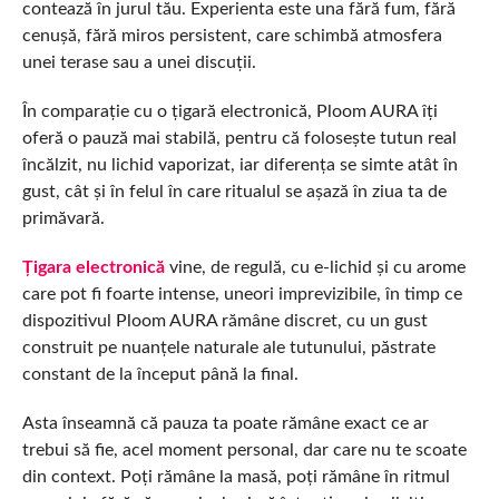
contează în jurul tău. Experienta este una fără fum, fără
cenușă, fără miros persistent, care schimbă atmosfera
unei terase sau a unei discuții.
În comparație cu o țigară electronică, Ploom AURA îți
oferă o pauză mai stabilă, pentru că folosește tutun real
încălzit, nu lichid vaporizat, iar diferența se simte atât în
gust, cât și în felul în care ritualul se așază în ziua ta de
primăvară.
Țigara electronică
vine, de regulă, cu e-lichid și cu arome
care pot fi foarte intense, uneori imprevizibile, în timp ce
dispozitivul Ploom AURA rămâne discret, cu un gust
construit pe nuanțele naturale ale tutunului, păstrate
constant de la început până la final.
Asta înseamnă că pauza ta poate rămâne exact ce ar
trebui să fie, acel moment personal, dar care nu te scoate
din context. Poți rămâne la masă, poți rămâne în ritmul