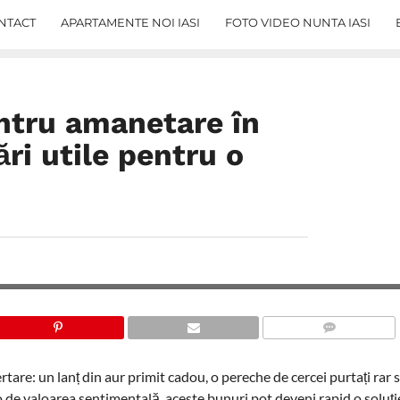
NTACT
APARTAMENTE NOI IASI
FOTO VIDEO NUNTA IASI
entru amanetare în
i utile pentru o
COMMENTS
rtare: un lanț din aur primit cadou, o pereche de cercei purtați rar 
 de valoarea sentimentală, aceste bunuri pot deveni rapid o soluți