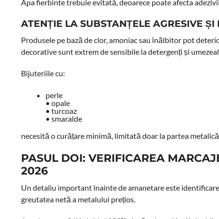
Apa fierbinte trebuie evitată, deoarece poate afecta adezivi
ATENȚIE LA SUBSTANȚELE AGRESIVE ȘI
Produsele pe bază de clor, amoniac sau înălbitor pot deteriora 
decorative sunt extrem de sensibile la detergenți și umezeal
Bijuteriile cu:
perle
• opale
• turcoaz
• smaralde
necesită o curățare minimă, limitată doar la partea metalică
PASUL DOI: VERIFICAREA MARCAJ
2026
Un detaliu important înainte de amanetare este identificarea p
greutatea netă a metalului prețios.