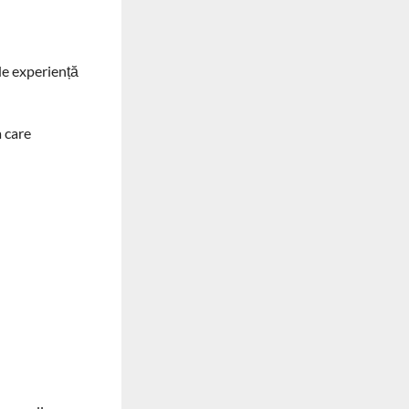
de experiență
 care