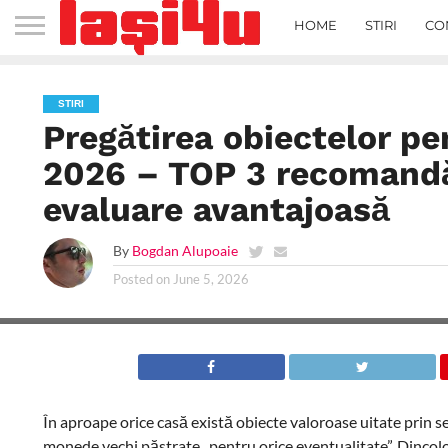
HOME
STIRI
CO
STIRI
Pregătirea obiectelor p
2026 – TOP 3 recomandăr
evaluare avantajoasă
By
Bogdan Alupoaie
Posted on
June 5, 2026
În aproape orice casă există obiecte valoroase uitate prin se
monede vechi păstrate „pentru orice eventualitate”. Dincolo