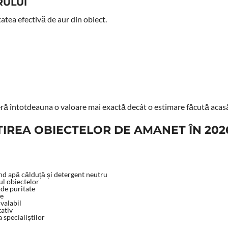
RULUI
atea efectivă de aur din obiect.
eră întotdeauna o valoare mai exactă decât o estimare făcută acas
IREA OBIECTELOR DE AMANET ÎN 202
nd apă călduță și detergent neutru
ul obiectelor
 de puritate
ve
 valabil
tativ
a specialiștilor