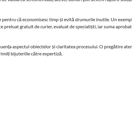
ne pentru că economisesc timp și evită drumurile inutile. Un exemp
 preluat gratuit de curier, evaluat de specialiști, iar suma aproba
fluența aspectul obiectelor și claritatea procesului. O pregătire aten
imiți bijuteriile către expertiză.