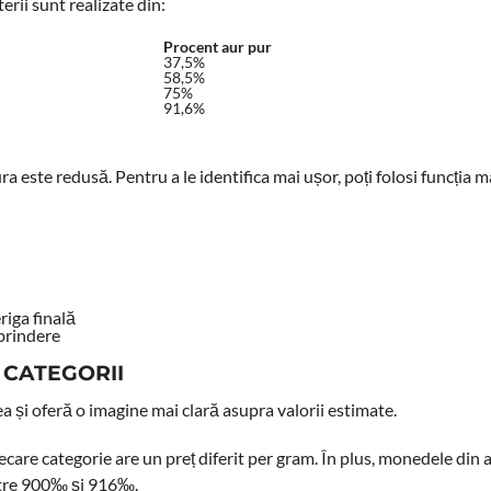
erii sunt realizate din:
Procent aur pur
37,5%
58,5%
75%
91,6%
a este redusă. Pentru a le identifica mai ușor, poți folosi funcția m
riga finală
 prindere
 CATEGORII
ea și oferă o imagine mai clară asupra valorii estimate.
ecare categorie are un preț diferit per gram. În plus, monedele din 
între 900‰ și 916‰.