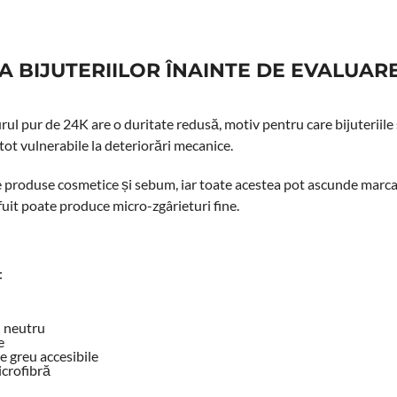
 BIJUTERIILOR ÎNAINTE DE EVALUARE
Aurul pur de 24K are o duritate redusă, motiv pentru care bijuteriile
tot vulnerabile la deteriorări mecanice.
e produse cosmetice și sebum, iar toate acestea pot ascunde marcaj
ăfuit poate produce micro-zgârieturi fine.
:
H neutru
e
e greu accesibile
icrofibră