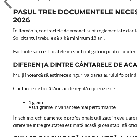
PASUL TREI: DOCUMENTELE NECESA
2026
În România, contractele de amanet sunt reglementate clar, ia
Solicitantul trebuie să aibă minimum 18 ani.
Facturile sau certificatele nu sunt obligatorii pentru bijuteri
DIFERENȚA DINTRE CÂNTARELE DE ACA
Mulți încearcă să estimeze singuri valoarea aurului folosind
Cântarele de bucătărie au de regulă o precizie de:
1 gram
• 0,1 grame în variantele mai performante
În schimb, echipamentele profesionale utilizate în evaluare f
diferențe între greutatea estimată acasă și cea stabilită ofici