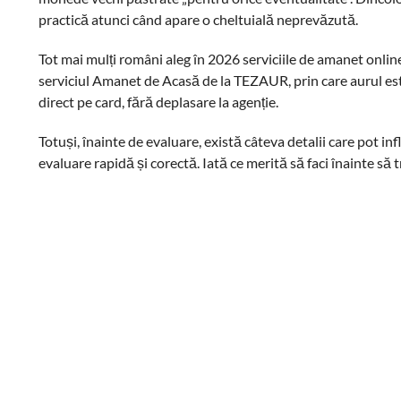
practică atunci când apare o cheltuială neprevăzută.
Tot mai mulți români aleg în 2026 serviciile de amanet onli
serviciul Amanet de Acasă de la TEZAUR, prin care aurul este
direct pe card, fără deplasare la agenție.
Totuși, înainte de evaluare, există câteva detalii care pot in
evaluare rapidă și corectă. Iată ce merită să faci înainte să tr