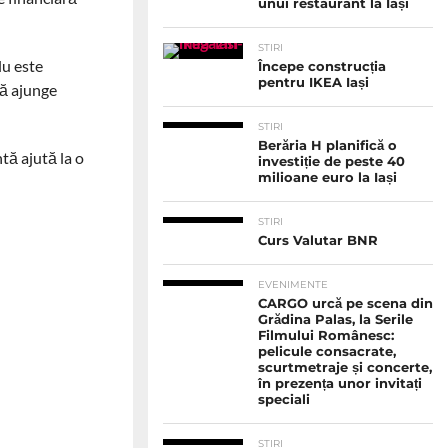
unui restaurant la Iași
STIRI
lu este
Începe construcția
pentru IKEA Iași
tă ajunge
STIRI
Berăria H planifică o
tă ajută la o
investiție de peste 40
milioane euro la Iași
STIRI
Curs Valutar BNR
EVENIMENTE
CARGO urcă pe scena din
Grădina Palas, la Serile
Filmului Românesc:
pelicule consacrate,
scurtmetraje și concerte,
în prezența unor invitați
speciali
STIRI