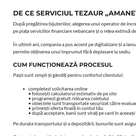
DE CE SERVICIUL TEZAUR „AMANE
După pregătirea bijuteriilor, alegerea unui operator de în
pe piața serviciilor financiare nebancare și o rețea extinsă de 
În ultimii ani, compania a pus accent pe digitalizare și a la
permite obținerea unui împrumut fără deplasare la sediu.
CUM FUNCȚIONEAZĂ PROCESUL
Pașii sunt simpli și gândiți pentru confortul clientului:
completezi solicitarea online
• folosești calculatorul estimativ de pe site
• programezi gratuit ridicarea coletului
• obiectele sunt transportate securizat către evalua
• primești oferta finală în contul tău
• după acceptare, banii sunt virați pe card în aceeași 
Pe durata transportului și a depozitării, bunurile sunt asigur