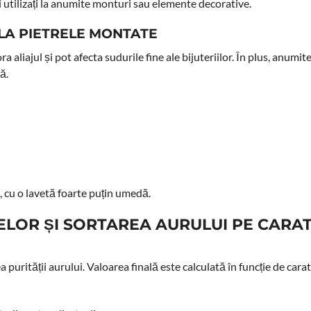
i utilizați la anumite monturi sau elemente decorative.
 LA PIETRELE MONTATE
aliajul și pot afecta sudurile fine ale bijuteriilor. În plus, anumit
ă.
, cu o lavetă foarte puțin umedă.
ELOR ȘI SORTAREA AURULUI PE CARAT
urității aurului. Valoarea finală este calculată în funcție de carat