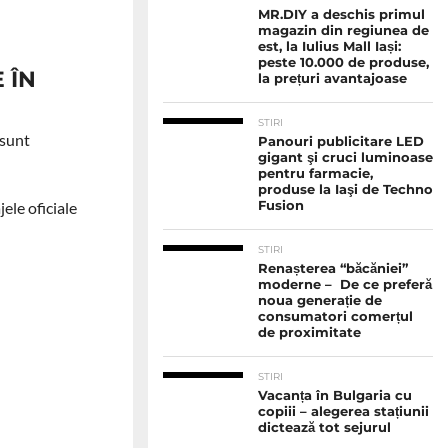
MR.DIY a deschis primul
magazin din regiunea de
est, la Iulius Mall Iași:
peste 10.000 de produse,
 ÎN
la prețuri avantajoase
STIRI
 sunt
Panouri publicitare LED
gigant şi cruci luminoase
pentru farmacie,
produse la Iaşi de Techno
ele oficiale
Fusion
STIRI
Renașterea “băcăniei”
moderne – De ce preferă
noua generație de
consumatori comerțul
de proximitate
STIRI
Vacanța în Bulgaria cu
copiii – alegerea stațiunii
dictează tot sejurul