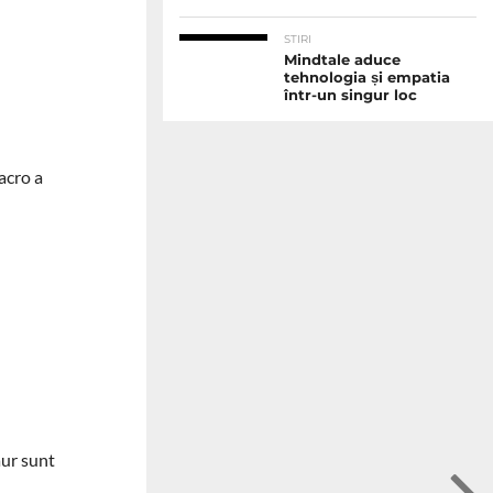
STIRI
Mindtale aduce
tehnologia și empatia
într-un singur loc
acro a
aur sunt