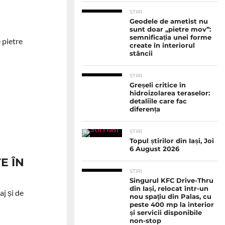
STIRI
Geodele de ametist nu
sunt doar „pietre mov”:
semnificația unei forme
e pietre
create în interiorul
stâncii
STIRI
Greșeli critice în
hidroizolarea teraselor:
detaliile care fac
diferența
STIRI
Topul știrilor din Iași, Joi
6 August 2026
E ÎN
STIRI
Singurul KFC Drive-Thru
din Iași, relocat într-un
aj și de
nou spaţiu din Palas, cu
peste 400 mp la interior
și servicii disponibile
non-stop