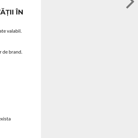
ȚII ÎN
te valabil.
or de brand.
exista