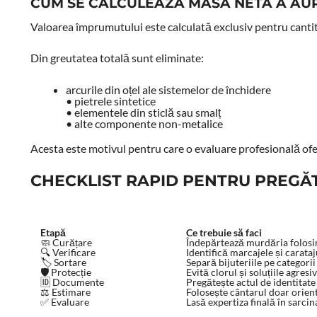
CUM SE CALCULEAZĂ MASA NETĂ A AU
Valoarea împrumutului este calculată exclusiv pentru cantit
Din greutatea totală sunt eliminate:
arcurile din oțel ale sistemelor de închidere
• pietrele sintetice
• elementele din sticlă sau smalț
• alte componente non-metalice
Acesta este motivul pentru care o evaluare profesională of
CHECKLIST RAPID PENTRU PREGĂT
Etapă
Ce trebuie să faci
🧼 Curățare
Îndepărtează murdăria folosi
🔍 Verificare
Identifică marcajele și carataj
🏷️ Sortare
Separă bijuteriile pe categorii
🛡️ Protecție
Evită clorul și soluțiile agresi
🆔 Documente
Pregătește actul de identitate
⚖️ Estimare
Folosește cântarul doar orien
✅ Evaluare
Lasă expertiza finală în sarcin