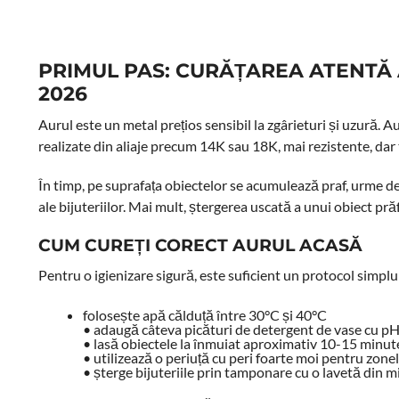
PRIMUL PAS: CURĂȚAREA ATENTĂ A
2026
Aurul este un metal prețios sensibil la zgârieturi și uzură. 
realizate din aliaje precum 14K sau 18K, mai rezistente, dar 
În timp, pe suprafața obiectelor se acumulează praf, urme d
ale bijuteriilor. Mai mult, ștergerea uscată a unui obiect pr
CUM CUREȚI CORECT AURUL ACASĂ
Pentru o igienizare sigură, este suficient un protocol simplu
folosește apă călduță între 30°C și 40°C
• adaugă câteva picături de detergent de vase cu p
• lasă obiectele la înmuiat aproximativ 10-15 minut
• utilizează o periuță cu peri foarte moi pentru zonel
• șterge bijuteriile prin tamponare cu o lavetă din m