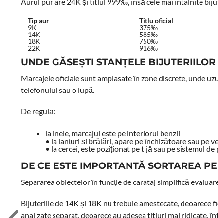
Aurul pur are 24K și titlul 999‰, însă cele mai întâlnite bijut
Tip aur
Titlu oficial
9K
375‰
14K
585‰
18K
750‰
22K
916‰
UNDE GĂSEȘTI STANȚELE BIJUTERIILOR
Marcajele oficiale sunt amplasate în zone discrete, unde uzur
telefonului sau o lupă.
De regulă:
la inele, marcajul este pe interiorul benzii
• la lanțuri și brățări, apare pe închizătoare sau pe ve
• la cercei, este poziționat pe tijă sau pe sistemul de
DE CE ESTE IMPORTANTĂ SORTAREA PE
Separarea obiectelor în funcție de carataj simplifică evaluar
Bijuteriile de 14K și 18K nu trebuie amestecate, deoarece fi
analizate separat, deoarece au adesea titluri mai ridicate, 