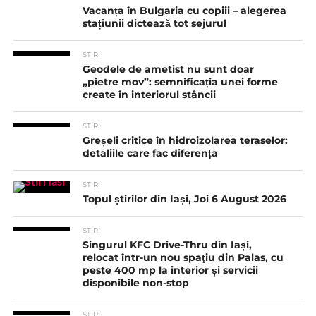
Vacanța în Bulgaria cu copiii – alegerea
stațiunii dictează tot sejurul
STIRI
Geodele de ametist nu sunt doar
„pietre mov”: semnificația unei forme
create în interiorul stâncii
STIRI
Greșeli critice în hidroizolarea teraselor:
detaliile care fac diferența
STIRI
Topul știrilor din Iași, Joi 6 August 2026
STIRI
Singurul KFC Drive-Thru din Iași,
relocat într-un nou spaţiu din Palas, cu
peste 400 mp la interior și servicii
disponibile non-stop
STIRI