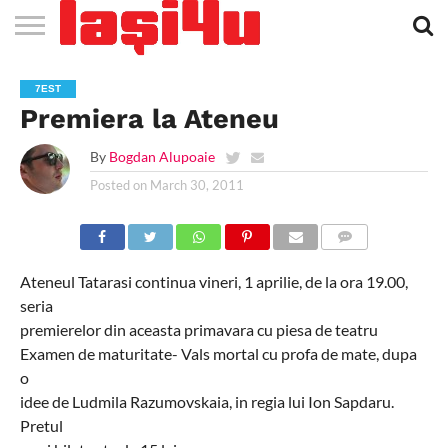
EVENIMENTE
STIRI
APARTAMENTE
STIRI
JOBS
FILME
CLUBURI /
BARURI /
SALI DE
SALOANE DE
AGENTII
RESTAURANTE
PIZZA
PISCINA
FLORARII
RADIO
SPALATORII
TRACTARI
TAXI
CINEMA
TEATRU
HOTELURI
TEREN
TEREN
FARMACII
COFFEE-
FIRME DE
RENT
7EST
NOI IASI
IASI
IN
LA
DISCOTECI
CAFENELE
FORTA
INFRUMUSETARE
DE
IN IASI
IN
IN IASI
LIVE
AUTO
AUTO
IN
/
SPORTIV
TENIS
NON
TO-GO
PUBLICITATE
A
Premiera la Ateneu
IASI
CINEMA
SI
TURISM
IASI
IN IASI
IASI
PENSIUNI
IASI
STOP
CAR
FITNESS
IASI
By
Bogdan Alupoaie
Posted on
March 30, 2011
COMMENTS
Ateneul Tatarasi continua vineri, 1 aprilie, de la ora 19.00,
seria
premierelor din aceasta primavara cu piesa de teatru
Examen de maturitate- Vals mortal cu profa de mate, dupa
o
idee de Ludmila Razumovskaia, in regia lui Ion Sapdaru.
Pretul