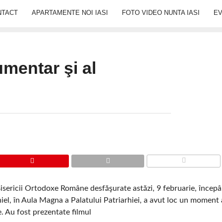
NTACT
APARTAMENTE NOI IASI
FOTO VIDEO NUNTA IASI
E
mentar şi al
COMMENTS
 Bisericii Ortodoxe Române desfăşurate astăzi, 9 februarie, încep
niel, în Aula Magna a Palatului Patriarhiei, a avut loc un moment
e. Au fost prezentate filmul