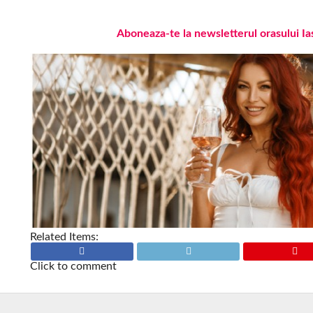
Aboneaza-te la newsletterul orasului Ia
Related Items:
Click to comment