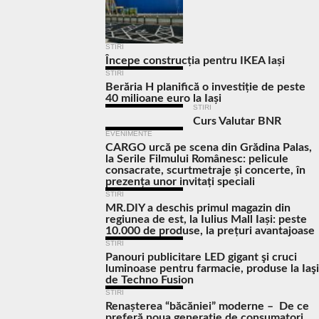
STIRI
Începe construcția pentru IKEA Iași
STIRI
Berăria H planifică o investiție de peste
40 milioane euro la Iași
STIRI
Curs Valutar BNR
EVENIMENTE
CARGO urcă pe scena din Grădina Palas,
la Serile Filmului Românesc: pelicule
consacrate, scurtmetraje și concerte, în
prezența unor invitați speciali
STIRI
MR.DIY a deschis primul magazin din
regiunea de est, la Iulius Mall Iași: peste
10.000 de produse, la prețuri avantajoase
STIRI
Panouri publicitare LED gigant şi cruci
luminoase pentru farmacie, produse la Iaşi
de Techno Fusion
STIRI
Renașterea “băcăniei” moderne – De ce
preferă noua generație de consumatori