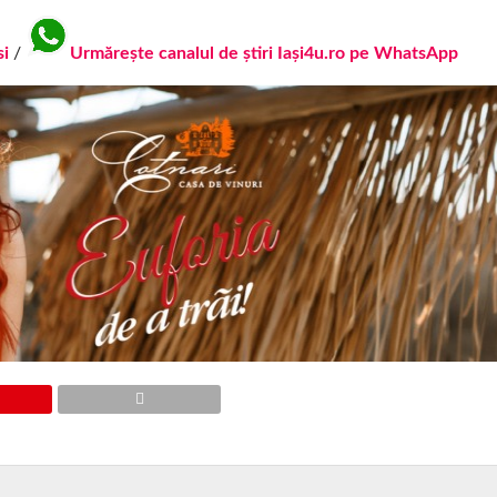
si
/
Urmărește canalul de știri Iași4u.ro pe WhatsApp