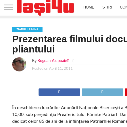
HOME
STIRI
CO
ZIARUL LUMINA
Prezentarea filmului docu
pliantului
By
Bogdan Alupoaie
Posted on
April 11, 2011
În deschiderea lucrărilor Adunării Naţionale Bisericeşti a
10,00, sub preşedinţia Preafericitului Părinte Patriarh Da
dedicat celor 85 de ani de la înfiinţarea Patriarhiei Român