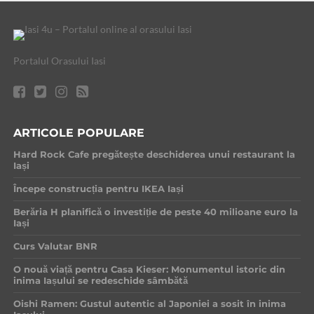
Portalul Orasului Iasi
ARTICOLE POPULARE
Hard Rock Cafe pregătește deschiderea unui restaurant la
Iași
Începe construcția pentru IKEA Iași
Berăria H planifică o investiție de peste 40 milioane euro la
Iași
Curs Valutar BNR
O nouă viață pentru Casa Kieser: Monumentul istoric din
inima Iașului se redeschide sâmbătă
Oishi Ramen: Gustul autentic al Japoniei a sosit în inima