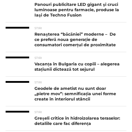
Panouri publicitare LED gigant şi cruci
luminoase pentru farmacie, produse la
Iaşi de Techno Fusion
STIRI
Renașterea “băcăniei” moderne – De
ce preferă noua generație de
consumatori comerțul de proximitate
STIRI
Vacanța în Bulgaria cu copiii – alegerea
stațiunii dictează tot sejurul
STIRI
Geodele de ametist nu sunt doar
„pietre mov”: semnificația unei forme
create în interiorul stâncii
STIRI
Greșeli critice în hidroizolarea teraselor:
detaliile care fac diferența