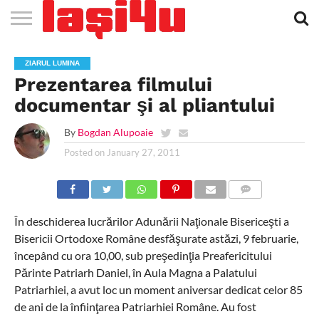
EVENIMENTE
STIRI
APARTAMENTE
STIRI
JOBS
FILME
CLUBURI /
BARURI /
SALI DE
SALOANE DE
AGENTII
RESTAURANTE
PIZZA
PISCINA
FLORARII
RADIO
SPALATORII
TRACTARI
TAXI
CINEMA
TEATRU
HOTELURI
TEREN
TEREN
FARMACII
COFFEE-
FIRME DE
RENT
ZIARUL LUMINA
NOI IASI
IASI
IN
LA
DISCOTECI
CAFENELE
FORTA
INFRUMUSETARE
DE
IN IASI
IN
IN IASI
LIVE
AUTO
AUTO
IN
/
SPORTIV
TENIS
NON
TO-GO
PUBLICITATE
A
Prezentarea filmului
IASI
CINEMA
SI
TURISM
IASI
IN IASI
IASI
PENSIUNI
IASI
STOP
CAR
FITNESS
IASI
documentar şi al pliantului
By
Bogdan Alupoaie
Posted on
January 27, 2011
COMMENTS
În deschiderea lucrărilor Adunării Naţionale Bisericeşti a
Bisericii Ortodoxe Române desfăşurate astăzi, 9 februarie,
începând cu ora 10,00, sub preşedinţia Preafericitului
Părinte Patriarh Daniel, în Aula Magna a Palatului
Patriarhiei, a avut loc un moment aniversar dedicat celor 85
de ani de la înfiinţarea Patriarhiei Române. Au fost