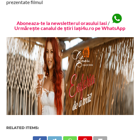
prezentate filmul
Aboneaza-te la newsletterul orasului Iasi
/
Urmărește canalul de știri Iași4u.ro pe WhatsApp
RELATED ITEMS: