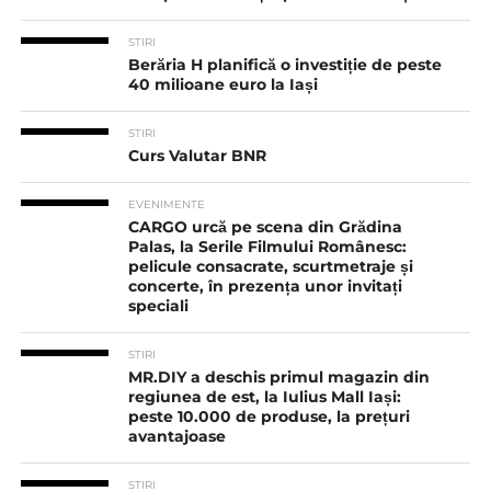
STIRI
Berăria H planifică o investiție de peste
40 milioane euro la Iași
STIRI
Curs Valutar BNR
EVENIMENTE
CARGO urcă pe scena din Grădina
Palas, la Serile Filmului Românesc:
pelicule consacrate, scurtmetraje și
concerte, în prezența unor invitați
speciali
STIRI
MR.DIY a deschis primul magazin din
regiunea de est, la Iulius Mall Iași:
peste 10.000 de produse, la prețuri
avantajoase
STIRI