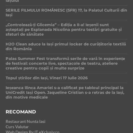
Iașului
SERILE FILMULUI ROMÂNESC (SFR) 17, la Palatul Culturii din
Iași
„Controlează-ți Glicemia” – Ediția a II-a! Ieșenii sunt
așteptați pe Esplanada Nicolina pentru testări gratuite și
sfaturi de sănătate
H2O Clean aduce la Iași primul locker de curățătorie textilă
din România
Palas Summer Fest transformă serile de vară în experiențe
de festival: concerte live, spectacole de teatru, ateliere
creative pentru copii și multe surprize
Topul știrilor din Iași, Vineri 17 Iulie 2026
Ieșeanca Ilinca Amariei s-a calificat pe tabloul principal la
UniCredit Iași Open. Jaqueline Cristian s-a retras de la Iași,
din motive medicale
RECOMAND
Restaurant Nunta Iasi
Curs Valutar
Web Design By IT eXclusiv.ro