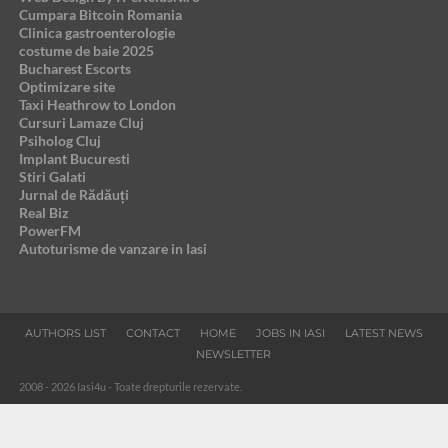
Cumpara Bitcoin Romania
Clinica gastroenterologie
costume de baie 2025
Bucharest Escorts
Optimizare site
Taxi Heathrow to London
Cursuri Lamaze Cluj
Psiholog Cluj
Implant Bucuresti
Stiri Galati
Jurnal de Rădăuți
Real Biz
PowerFM
Autoturisme de vanzare in Iasi
AUTHORS LIST
CONTACT
HOME
JOBS IN IASI
LATEST NEWS
NEWSLETTER
2008 - 2026 Iasi4u - Toate drepturile rezervate.