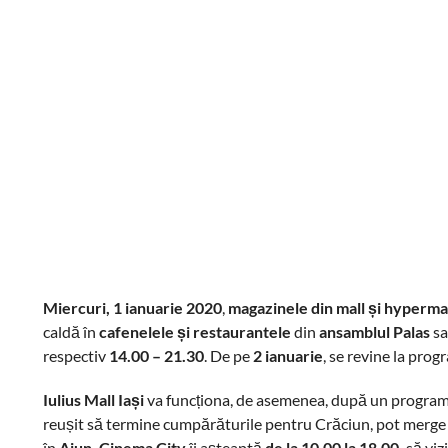
Miercuri, 1 ianuarie 2020
,
magazinele din mall și hypermar
caldă în
cafenelele și restaurantele
din
ansamblul Palas
sa
respectiv
14.00 – 21.30
. De pe
2 ianuarie
, se revine la pro
Iulius Mall Iași
va funcționa, de asemenea, după un program sp
reușit să termine cumpărăturile pentru Crăciun, pot merge
în
Ajun,
Cinema City
îi așteaptă
de la 10.00 la 18.00,
să viz