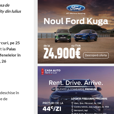
asa de
ty din Iulius
curi, pe 25
t la
Palas
fenelelor în
, 26
 deschise în
ne de