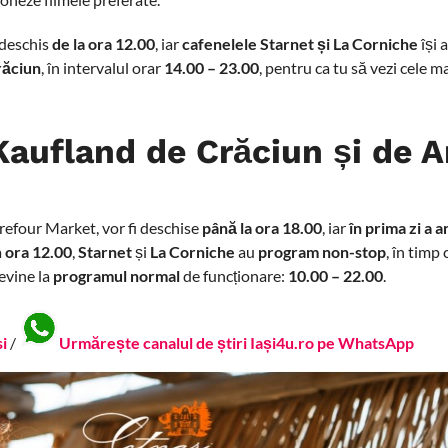
 deschis
de la ora 12.00
, iar
cafenelele Starnet și La Corniche
își 
răciun
, în intervalul orar
14.00 – 23.00
, pentru ca tu să vezi cele m
aufland de Crăciun și de A
arrefour Market, vor fi deschise
până la
ora 18.00
, iar
în prima zi a 
a
ora 12.00
,
Starnet
și
La Corniche
au
program non-stop
, în timp
revine la
programul normal
de funcționare:
10.00 – 22.00
.
si
/
Urmărește canalul de știri Iași4u.ro pe WhatsApp