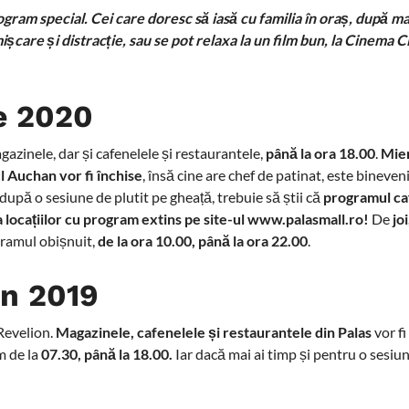
program special. Cei care doresc să iasă cu familia în oraș, după m
care și distracție, sau se pot relaxa la un film bun, la Cinema Ci
re 2020
azinele, dar și cafenelele și restaurantele,
până la ora 18.00
.
Mier
 Auchan vor fi închise
, însă cine are chef de patinat, este bineveni
 după o sesiune de plutit pe gheață, trebuie să știi că
programul ca
ta locațiilor cu program extins pe site-ul www.palasmall.ro!
De
joi
ogramul obișnuit,
de la ora
10.00, până la ora 22.00
.
un 2019
Revelion.
Magazinele, cafenelele și restaurantele din Palas
vor fi
m de la
07.30, până la 18.00.
Iar dacă mai ai timp și pentru o sesiu