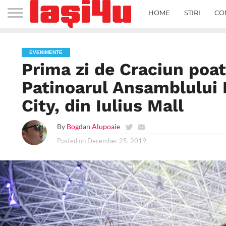
HOME
STIRI
CO
EVENIMENTE
Prima zi de Craciun poat
Patinoarul Ansamblului 
City, din Iulius Mall
By
Bogdan Alupoaie
Posted on
December 25, 2019