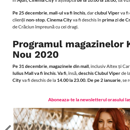
Pe 25 decembrie
,
mall-ul va fi închis
, dar
clubul Viper
va fi
clienții
non-stop.
Cinema City
va fi deschis în
prima zi de C
de Crăciun împreună cu cei dragi.
Programul magazinelor K
Nou 2020
Pe 31 decembrie
,
magazinele din mall
, inclusiv Altex și C
Iulius Mall va fi închis
.
Va fi
, însă,
deschis Clubul Viper
de l
City
va fi deschis de la
14.00 la 23.00.
De pe 2 ianuarie
, se 
Aboneaza-te la newsletterul orasului Ia