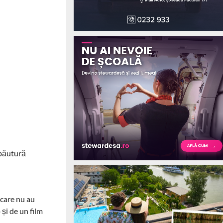
o băutură
 care nu au
 și de un film