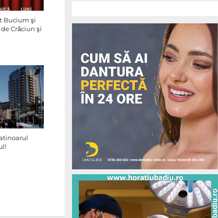
et Bucium şi
 de Crăciun şi
atinoarul
ul!