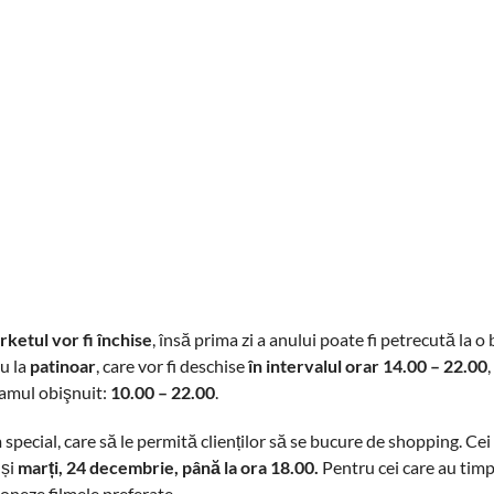
ketul vor fi închise
, însă prima zi a anului poate fi petrecută la 
u la
patinoar
, care vor fi deschise
în intervalul orar 14.00 – 22.00
,
gramul obişnuit:
10.00 – 22.00
.
ecial, care să le permită clienților să se bucure de shopping. Cei
 și
marți, 24 decembrie, până la ora 18.00.
Pentru cei care au timp
ioneze filmele preferate.