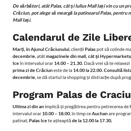
De sărbători, atât Palas, cât și Iulius Mall Iași vin cu un 
Crăciun, pot alege să meargă la patinoarul Palas, pentru miș
Mall Iași.
Calendarul de Zile Libe
Marți, în Ajunul Crăciunului
, clienții
Palas
pot să colinde mag
decembrie
, atât
magazinele din mall, cât și Hypermarketul
Ice
în intervalul orar
14.00 – 21.30.
Dacă vrei să te relaxezi
prima zi de Crăciun
este de la
14.00 la 22.00. Consultă lis
decembrie
, se dă startul la shopping și distracție după pr
Program Palas de Craci
Ultima zi din an
implică și pregătirea pentru petrecerea de 
intervalul orar
10.00 – 18.00
, în timp ce
Auchan
are progra
patinat,
Palas Ice
te așteaptă
de la 12.00 la 17.30.