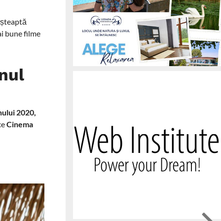
așteaptă
ai bune filme
nul
anului 2020,
 ce
Cinema