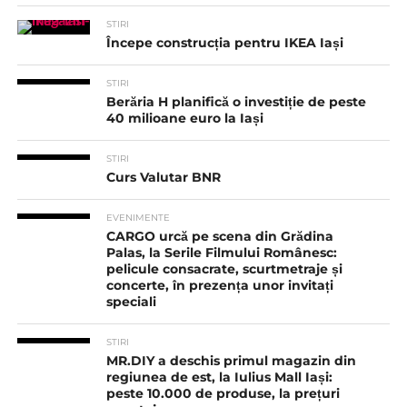
STIRI
Începe construcția pentru IKEA Iași
STIRI
Berăria H planifică o investiție de peste
40 milioane euro la Iași
STIRI
Curs Valutar BNR
EVENIMENTE
CARGO urcă pe scena din Grădina
Palas, la Serile Filmului Românesc:
pelicule consacrate, scurtmetraje și
concerte, în prezența unor invitați
speciali
STIRI
MR.DIY a deschis primul magazin din
regiunea de est, la Iulius Mall Iași:
peste 10.000 de produse, la prețuri