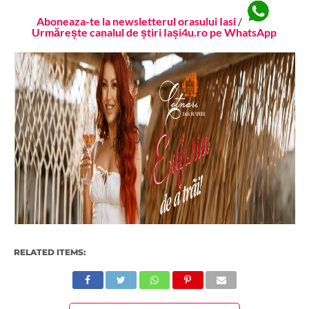
Aboneaza-te la newsletterul orasului Iasi
/
Urmărește canalul de știri Iași4u.ro pe WhatsApp
RELATED ITEMS: