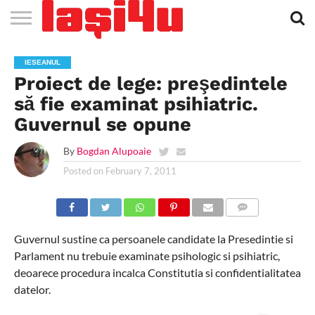
EVENIMENTE
STIRI
APARTAMENTE
STIRI
JOBS
FILME
CLUBURI /
BARURI /
SALI DE
SALOANE DE
AGENTII
RESTAURANTE
PIZZA
PISCINA
FLORARII
RADIO
SPALATORII
TRACTARI
TAXI
CINEMA
TEATRU
HOTELURI
TEREN
TEREN
FARMACII
COFFEE-
FIRME DE
RENT
IESEANUL
NOI IASI
IASI
IN
LA
DISCOTECI
CAFENELE
FORTA
INFRUMUSETARE
DE
IN IASI
IN
IN IASI
LIVE
AUTO
AUTO
IN
/
SPORTIV
TENIS
NON
TO-GO
PUBLICITATE
A
Proiect de lege: preşedintele
IASI
CINEMA
SI
TURISM
IASI
IN IASI
IASI
PENSIUNI
IASI
STOP
CAR
FITNESS
IASI
să fie examinat psihiatric.
Guvernul se opune
By
Bogdan Alupoaie
Posted on
February 7, 2011
COMMENTS
Guvernul sustine ca persoanele candidate la Presedintie si
Parlament nu trebuie examinate psihologic si psihiatric,
deoarece procedura incalca Constitutia si confidentialitatea
datelor.