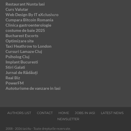
Restaurant Nunta Iasi
Curs Valutar
Web Design By IT eXclusiv.ro
Cumpara Bitcoin Romania
Clinica gastroenterologie
costume de baie 2025
Bucharest Escorts
Optimizare site
Taxi Heathrow to London
Cursuri Lamaze Cluj
Psiholog Cluj
Implant Bucuresti
Stiri Galati
Jurnal de Rădăuți
Real Biz
PowerFM
Autoturisme de vanzare in Iasi
AUTHORS LIST
CONTACT
HOME
JOBS IN IASI
LATEST NEWS
NEWSLETTER
2008 - 2026 Iasi4u - Toate drepturile rezervate.