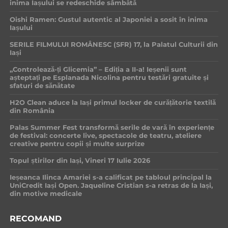
inima Iașului se redeschide sâmbătă
Oishi Ramen: Gustul autentic al Japoniei a sosit în inima
Iașului
SERILE FILMULUI ROMÂNESC (SFR) 17, la Palatul Culturii din
Iași
„Controlează-ți Glicemia” – Ediția a II-a! Ieșenii sunt
așteptați pe Esplanada Nicolina pentru testări gratuite și
sfaturi de sănătate
H2O Clean aduce la Iași primul locker de curățătorie textilă
din România
Palas Summer Fest transformă serile de vară în experiențe
de festival: concerte live, spectacole de teatru, ateliere
creative pentru copii și multe surprize
Topul știrilor din Iași, Vineri 17 Iulie 2026
Ieșeanca Ilinca Amariei s-a calificat pe tabloul principal la
UniCredit Iași Open. Jaqueline Cristian s-a retras de la Iași,
din motive medicale
RECOMAND