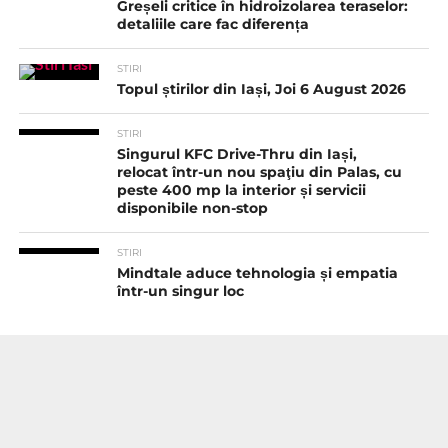
Greșeli critice în hidroizolarea teraselor:
detaliile care fac diferența
STIRI
Topul știrilor din Iași, Joi 6 August 2026
STIRI
Singurul KFC Drive-Thru din Iași,
relocat într-un nou spaţiu din Palas, cu
peste 400 mp la interior și servicii
disponibile non-stop
STIRI
Mindtale aduce tehnologia și empatia
într-un singur loc