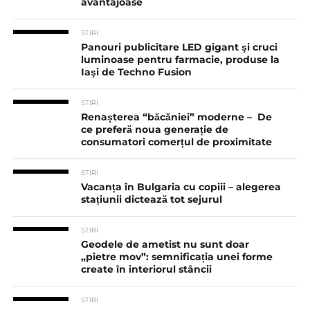
avantajoase
STIRI
Panouri publicitare LED gigant şi cruci
luminoase pentru farmacie, produse la
Iaşi de Techno Fusion
STIRI
Renașterea “băcăniei” moderne – De
ce preferă noua generație de
consumatori comerțul de proximitate
STIRI
Vacanța în Bulgaria cu copiii – alegerea
stațiunii dictează tot sejurul
STIRI
Geodele de ametist nu sunt doar
„pietre mov”: semnificația unei forme
create în interiorul stâncii
STIRI