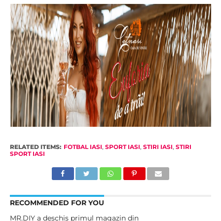
RELATED ITEMS:
FOTBAL IASI
,
SPORT IASI
,
STIRI IASI
,
STIRI
SPORT IASI
RECOMMENDED FOR YOU
MR.DIY a deschis primul magazin din