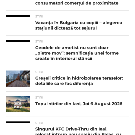
consumatori comerțul de proximitate
STIRI
Vacanța în Bulgaria cu copiii – alegerea
stațiunii dictează tot sejurul
STIRI
Geodele de ametist nu sunt doar
„pietre mov”: semnificația unei forme
create în interiorul stâncii
STIRI
Greșeli critice în hidroizolarea teraselor:
detaliile care fac diferența
STIRI
Topul știrilor din Iași, Joi 6 August 2026
STIRI
Singurul KFC Drive-Thru din Iași,
relocat într-un nou spaţiu din Palas, cu