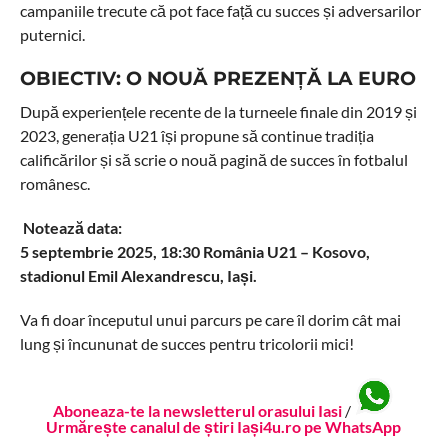
campaniile trecute că pot face față cu succes și adversarilor
puternici.
OBIECTIV: O NOUĂ PREZENȚĂ LA EURO
După experiențele recente de la turneele finale din 2019 și
2023, generația U21 își propune să continue tradiția
calificărilor și să scrie o nouă pagină de succes în fotbalul
românesc.
Notează data:
5 septembrie 2025, 18:30 România U21 – Kosovo,
stadionul Emil Alexandrescu, Iași.
Va fi doar începutul unui parcurs pe care îl dorim cât mai
lung și încununat de succes pentru tricolorii mici!
Aboneaza-te la newsletterul orasului Iasi
/
Urmărește canalul de știri Iași4u.ro pe WhatsApp