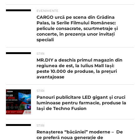
EVENIMENTE
CARGO urcă pe scena din Grădina
Palas, la Serile Filmului Românesc:
pelicule consacrate, scurtmetraje și
concerte, în prezența unor invitați
speciali
STIRI
MR.DIY a deschis primul magazin din
regiunea de est, la Iulius Mall Iași:
peste 10.000 de produse, la prețuri
avantajoase
STIRI
Panouri publicitare LED gigant şi cruci
luminoase pentru farmacie, produse la
Iaşi de Techno Fusion
STIRI
Renașterea “băcăniei” moderne – De
ce preferă noua generație de