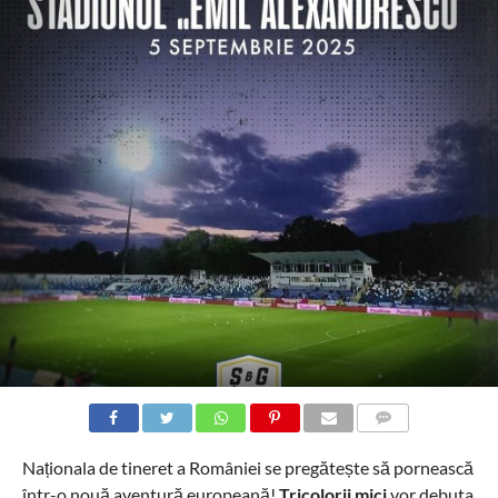
COMMENTS
Naționala de tineret a României se pregătește să pornească
într-o nouă aventură europeană!
Tricolorii mici
vor debuta