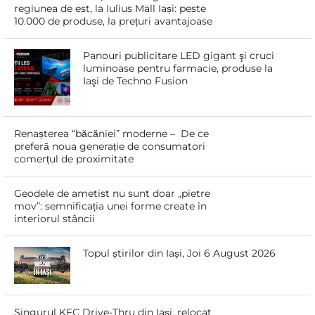
regiunea de est, la Iulius Mall Iași: peste
10.000 de produse, la prețuri avantajoase
Panouri publicitare LED gigant şi cruci
luminoase pentru farmacie, produse la
Iaşi de Techno Fusion
Renașterea “băcăniei” moderne – De ce
preferă noua generație de consumatori
comerțul de proximitate
Geodele de ametist nu sunt doar „pietre
mov”: semnificația unei forme create în
interiorul stâncii
Topul știrilor din Iași, Joi 6 August 2026
Singurul KFC Drive-Thru din Iași, relocat