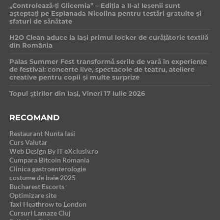
„Controlează-ți Glicemia” – Ediția a II-a! Ieșenii sunt
așteptați pe Esplanada Nicolina pentru testări gratuite și
sfaturi de sănătate
H2O Clean aduce la Iași primul locker de curățătorie textilă
din România
Palas Summer Fest transformă serile de vară în experiențe
de festival: concerte live, spectacole de teatru, ateliere
creative pentru copii și multe surprize
Topul știrilor din Iași, Vineri 17 Iulie 2026
RECOMAND
Restaurant Nunta Iasi
Curs Valutar
Web Design By IT eXclusiv.ro
Cumpara Bitcoin Romania
Clinica gastroenterologie
costume de baie 2025
Bucharest Escorts
Optimizare site
Taxi Heathrow to London
Cursuri Lamaze Cluj