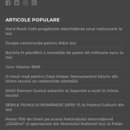
ARTICOLE POPULARE
Hard Rock Cafe pregătește deschiderea unui restaurant la
Iași
Începe construcția pentru IKEA Iași
Berăria H planifică o investiție de peste 40 milioane euro la
Iași
Curs Valutar BNR
O nouă viață pentru Casa Kieser: Monumentul istoric din
inima Iașului se redeschide sâmbătă
Oishi Ramen: Gustul autentic al Japoniei a sosit în inima
Iașului
SERILE FILMULUI ROMÂNESC (SFR) 17, la Palatul Culturii din
Iași
Peste 700 de tineri pe scena Festivalului Internațional
„Cătălina” și spectacole ale Ateneului Național Iași, la Palas