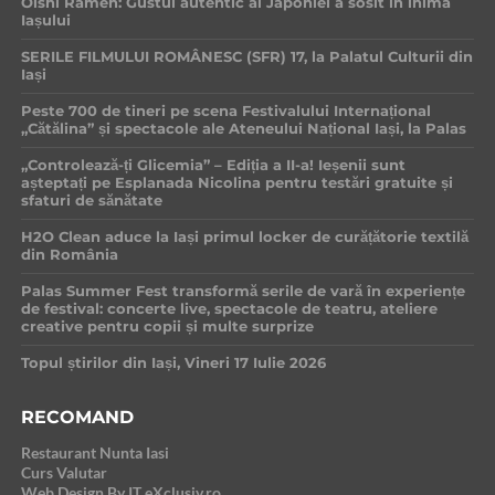
Oishi Ramen: Gustul autentic al Japoniei a sosit în inima
Iașului
SERILE FILMULUI ROMÂNESC (SFR) 17, la Palatul Culturii din
Iași
Peste 700 de tineri pe scena Festivalului Internațional
„Cătălina” și spectacole ale Ateneului Național Iași, la Palas
„Controlează-ți Glicemia” – Ediția a II-a! Ieșenii sunt
așteptați pe Esplanada Nicolina pentru testări gratuite și
sfaturi de sănătate
H2O Clean aduce la Iași primul locker de curățătorie textilă
din România
Palas Summer Fest transformă serile de vară în experiențe
de festival: concerte live, spectacole de teatru, ateliere
creative pentru copii și multe surprize
Topul știrilor din Iași, Vineri 17 Iulie 2026
RECOMAND
Restaurant Nunta Iasi
Curs Valutar
Web Design By IT eXclusiv.ro