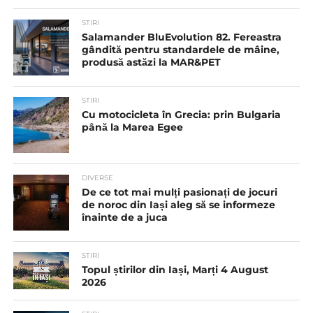
STIRI
Salamander BluEvolution 82. Fereastra
gândită pentru standardele de mâine,
produsă astăzi la MAR&PET
STIRI
Cu motocicleta în Grecia: prin Bulgaria
până la Marea Egee
DIVERSE
De ce tot mai mulți pasionați de jocuri
de noroc din Iași aleg să se informeze
înainte de a juca
STIRI
Topul știrilor din Iași, Marți 4 August
2026