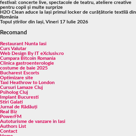
festival: concerte live, spectacole de teatru, ateliere creative
pentru copii și multe surprize
H2O Clean aduce la Iași primul locker de curățătorie textilă din
România
Topul știrilor din Iași, Vineri 17 Iulie 2026
Recomand
Restaurant Nunta Iasi
Curs Valutar
Web Design By IT eXclusiv.ro
Cumpara Bitcoin Romania
Clinica gastroenterologie
costume de baie 2025
Bucharest Escorts
Optimizare site
Taxi Heathrow to London
Cursuri Lamaze Cluj
Psiholog Cluj
Implant Bucuresti
Stiri Galati
Jurnal de Rădăuți
Real Biz
PowerFM
Autoturisme de vanzare in Iasi
Authors List
Contact
Home