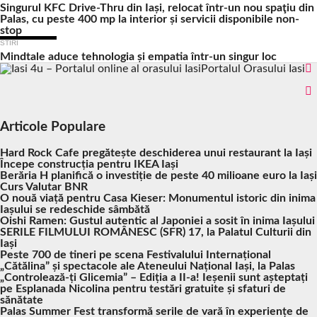
Singurul KFC Drive-Thru din Iași, relocat într-un nou spaţiu din
Palas, cu peste 400 mp la interior și servicii disponibile non-
stop
STIRI
Mindtale aduce tehnologia și empatia într-un singur loc
Portalul Orasului Iasi
Articole Populare
Hard Rock Cafe pregătește deschiderea unui restaurant la Iași
Începe construcția pentru IKEA Iași
Berăria H planifică o investiție de peste 40 milioane euro la Iași
Curs Valutar BNR
O nouă viață pentru Casa Kieser: Monumentul istoric din inima
Iașului se redeschide sâmbătă
Oishi Ramen: Gustul autentic al Japoniei a sosit în inima Iașului
SERILE FILMULUI ROMÂNESC (SFR) 17, la Palatul Culturii din
Iași
Peste 700 de tineri pe scena Festivalului Internațional
„Cătălina” și spectacole ale Ateneului Național Iași, la Palas
„Controlează-ți Glicemia” – Ediția a II-a! Ieșenii sunt așteptați
pe Esplanada Nicolina pentru testări gratuite și sfaturi de
sănătate
Palas Summer Fest transformă serile de vară în experiențe de