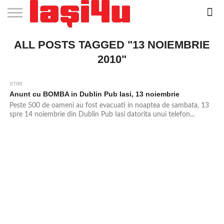
EVENIMENTE
ALL POSTS TAGGED "13 NOIEMBRIE
STIRI
APARTAMENTE
STIRI
JOBS
FILME
CLUBURI /
BARURI /
SALI DE
SALOANE DE
AGENTII
RESTAURANTE
PIZZA
PISCINA
FLORARII
RADIO
SPALATORII
TRACTARI
TAXI
CINEMA
TEATRU
HOTELURI
TEREN
TEREN
FARMACII
COFFEE-
FIRME DE
RENT
NOI IASI
IASI
IN
LA
DISCOTECI
CAFENELE
FORTA
INFRUMUSETARE
DE
IN IASI
IN
IN IASI
LIVE
AUTO
AUTO
IN
/
SPORTIV
TENIS
NON
TO-GO
PUBLICITATE
A
IASI
CINEMA
SI
TURISM
IASI
IN
IASI
PENSIUNI
IASI
STOP
CAR
2010"
FITNESS
IASI
IASI
STIRI
Anunt cu BOMBA in Dublin Pub Iasi, 13 noiembrie
Peste 500 de oameni au fost evacuati in noaptea de sambata, 13
spre 14 noiembrie din Dublin Pub Iasi datorita unui telefon...