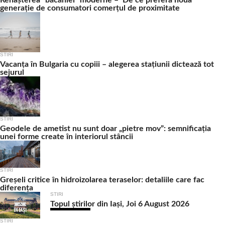
Renașterea “băcăniei” moderne – De ce preferă noua
generație de consumatori comerțul de proximitate
STIRI
Vacanța în Bulgaria cu copiii – alegerea stațiunii dictează tot
sejurul
STIRI
Geodele de ametist nu sunt doar „pietre mov”: semnificația
unei forme create în interiorul stâncii
STIRI
Greșeli critice în hidroizolarea teraselor: detaliile care fac
diferența
STIRI
Topul știrilor din Iași, Joi 6 August 2026
STIRI