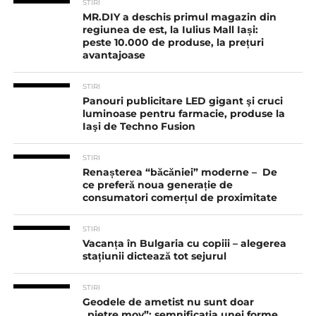
STIRI
MR.DIY a deschis primul magazin din
regiunea de est, la Iulius Mall Iași:
peste 10.000 de produse, la prețuri
avantajoase
STIRI
Panouri publicitare LED gigant şi cruci
luminoase pentru farmacie, produse la
Iaşi de Techno Fusion
STIRI
Renașterea “băcăniei” moderne – De
ce preferă noua generație de
consumatori comerțul de proximitate
STIRI
Vacanța în Bulgaria cu copiii – alegerea
stațiunii dictează tot sejurul
STIRI
Geodele de ametist nu sunt doar
„pietre mov”: semnificația unei forme