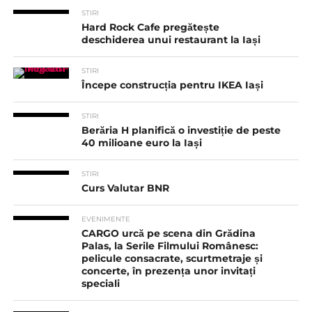
STIRI
Hard Rock Cafe pregătește
deschiderea unui restaurant la Iași
STIRI
Începe construcția pentru IKEA Iași
STIRI
Berăria H planifică o investiție de peste
40 milioane euro la Iași
STIRI
Curs Valutar BNR
EVENIMENTE
CARGO urcă pe scena din Grădina
Palas, la Serile Filmului Românesc:
pelicule consacrate, scurtmetraje și
concerte, în prezența unor invitați
speciali