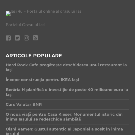
Portalul Orasului Iasi
ARTICOLE POPULARE
Hard Rock Cafe pregătește deschiderea unui restaurant la
Iași
Începe construcția pentru IKEA Iași
Berăria H planifică o investiție de peste 40 milioane euro la
Iași
Curs Valutar BNR
O nouă viață pentru Casa Kieser: Monumentul istoric din
inima Iașului se redeschide sâmbătă
Oishi Ramen: Gustul autentic al Japoniei a sosit în inima
Iașului