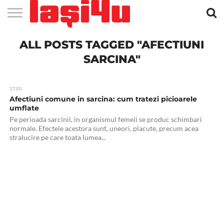
EVENIMENTE
ALL POSTS TAGGED "AFECTIUNI
STIRI
APARTAMENTE
STIRI
JOBS
FILME
CLUBURI /
BARURI /
SALI DE
SALOANE DE
AGENTII
RESTAURANTE
PIZZA
PISCINA
FLORARII
RADIO
SPALATORII
TRACTARI
TAXI
CINEMA
TEATRU
HOTELURI
TEREN
TEREN
FARMACII
COFFEE-
FIRME DE
RENT
NOI IASI
IASI
IN
LA
DISCOTECI
CAFENELE
FORTA
INFRUMUSETARE
DE
IN IASI
IN
IN IASI
LIVE
AUTO
AUTO
IN
/
SPORTIV
TENIS
NON
TO-GO
PUBLICITATE
A
IASI
CINEMA
SI
TURISM
IASI
IN IASI
IASI
PENSIUNI
IASI
STOP
CAR
SARCINA"
FITNESS
IASI
STIRI
Afectiuni comune in sarcina: cum tratezi picioarele
umflate
Pe perioada sarcinii, in organismul femeii se produc schimbari
normale. Efectele acestora sunt, uneori, placute, precum acea
stralucire pe care toata lumea...