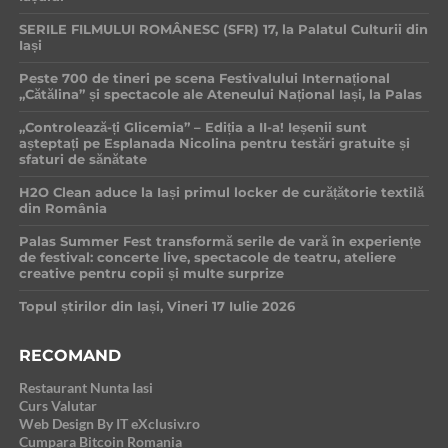
SERILE FILMULUI ROMÂNESC (SFR) 17, la Palatul Culturii din
Iași
Peste 700 de tineri pe scena Festivalului Internațional
„Cătălina” și spectacole ale Ateneului Național Iași, la Palas
„Controlează-ți Glicemia” – Ediția a II-a! Ieșenii sunt
așteptați pe Esplanada Nicolina pentru testări gratuite și
sfaturi de sănătate
H2O Clean aduce la Iași primul locker de curățătorie textilă
din România
Palas Summer Fest transformă serile de vară în experiențe
de festival: concerte live, spectacole de teatru, ateliere
creative pentru copii și multe surprize
Topul știrilor din Iași, Vineri 17 Iulie 2026
RECOMAND
Restaurant Nunta Iasi
Curs Valutar
Web Design By IT eXclusiv.ro
Cumpara Bitcoin Romania