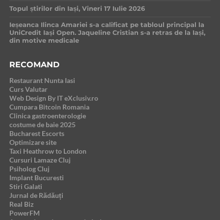
Topul știrilor din Iași, Vineri 17 Iulie 2026
Ieșeanca Ilinca Amariei s-a calificat pe tabloul principal la
UniCredit Iași Open. Jaqueline Cristian s-a retras de la Iași,
din motive medicale
RECOMAND
Restaurant Nunta Iasi
Curs Valutar
Web Design By IT eXclusiv.ro
Cumpara Bitcoin Romania
Clinica gastroenterologie
costume de baie 2025
Bucharest Escorts
Optimizare site
Taxi Heathrow to London
Cursuri Lamaze Cluj
Psiholog Cluj
Implant Bucuresti
Stiri Galati
Jurnal de Rădăuți
Real Biz
PowerFM