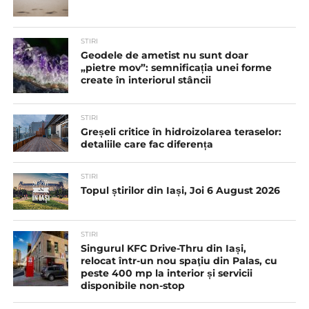
STIRI
Geodele de ametist nu sunt doar
„pietre mov”: semnificația unei forme
create în interiorul stâncii
STIRI
Greșeli critice în hidroizolarea teraselor:
detaliile care fac diferența
STIRI
Topul știrilor din Iași, Joi 6 August 2026
STIRI
Singurul KFC Drive-Thru din Iași,
relocat într-un nou spaţiu din Palas, cu
peste 400 mp la interior și servicii
disponibile non-stop