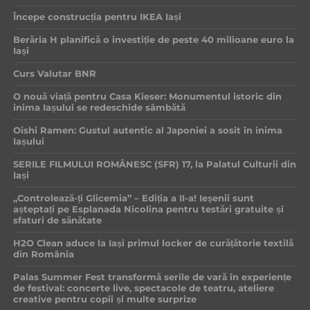
Începe construcția pentru IKEA Iași
Berăria H planifică o investiție de peste 40 milioane euro la
Iași
Curs Valutar BNR
O nouă viață pentru Casa Kieser: Monumentul istoric din
inima Iașului se redeschide sâmbătă
Oishi Ramen: Gustul autentic al Japoniei a sosit în inima
Iașului
SERILE FILMULUI ROMÂNESC (SFR) 17, la Palatul Culturii din
Iași
„Controlează-ți Glicemia” – Ediția a II-a! Ieșenii sunt
așteptați pe Esplanada Nicolina pentru testări gratuite și
sfaturi de sănătate
H2O Clean aduce la Iași primul locker de curățătorie textilă
din România
Palas Summer Fest transformă serile de vară în experiențe
de festival: concerte live, spectacole de teatru, ateliere
creative pentru copii și multe surprize