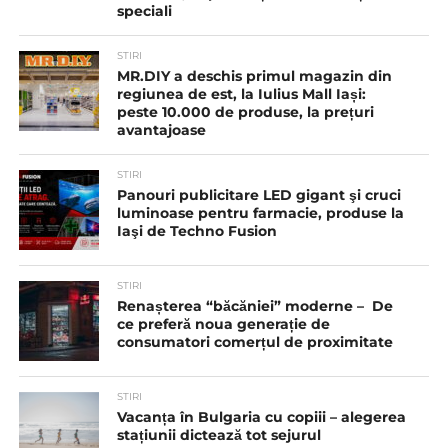
speciali
STIRI
MR.DIY a deschis primul magazin din
regiunea de est, la Iulius Mall Iași:
peste 10.000 de produse, la prețuri
avantajoase
STIRI
Panouri publicitare LED gigant şi cruci
luminoase pentru farmacie, produse la
Iaşi de Techno Fusion
STIRI
Renașterea “băcăniei” moderne – De
ce preferă noua generație de
consumatori comerțul de proximitate
STIRI
Vacanța în Bulgaria cu copiii – alegerea
stațiunii dictează tot sejurul