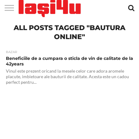
EVENIMENTE
ALL POSTS TAGGED "BAUTURA
STIRI
APARTAMENTE
STIRI
JOBS
FILME
CLUBURI /
BARURI /
SALI DE
SALOANE DE
AGENTII
RESTAURANTE
PIZZA
PISCINA
FLORARII
RADIO
SPALATORII
TRACTARI
TAXI
CINEMA
TEATRU
HOTELURI
TEREN
TEREN
FARMACII
COFFEE-
FIRME DE
RENT
NOI IASI
IASI
IN
LA
DISCOTECI
CAFENELE
FORTA
INFRUMUSETARE
DE
IN IASI
IN
IN IASI
LIVE
AUTO
AUTO
IN
/
SPORTIV
TENIS
NON
TO-GO
PUBLICITATE
A
IASI
CINEMA
SI
TURISM
IASI
IN IASI
IASI
PENSIUNI
IASI
STOP
CAR
ONLINE"
FITNESS
IASI
BAZAR
Beneficiile de a cumpara o sticla de vin de calitate de la
42years
Vinul este prezent oricand la mesele celor care adora aromele
placute, imbietoare ale bauturii de calitate. Acesta este un cadou
perfect pentru...