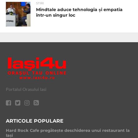
STIRI
Mindtale aduce tehnologia și empatia
într-un singur loc
Portalul Orasului Iasi
ARTICOLE POPULARE
Hard Rock Cafe pregătește deschiderea unui restaurant la
Iași