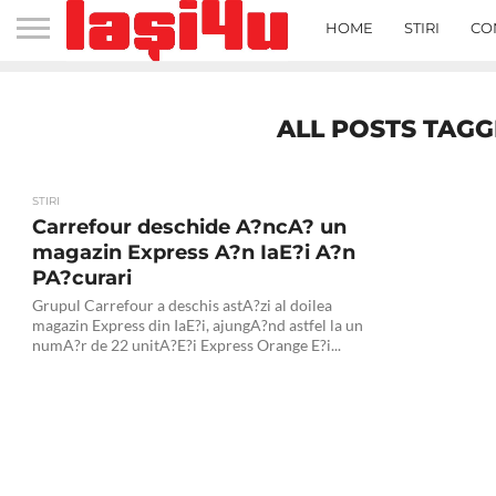
HOME
STIRI
CO
ALL POSTS TAG
STIRI
Carrefour deschide A?ncA? un
magazin Express A?n IaE?i A?n
PA?curari
Grupul Carrefour a deschis astA?zi al doilea
magazin Express din IaE?i, ajungA?nd astfel la un
numA?r de 22 unitA?E?i Express Orange E?i...