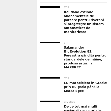
STIRI
Kaufland extinde
abonamentele de
parcare pentru riverani
și pregătește un sistem
automatizat de
monitorizare
STIRI
Salamander
BluEvolution 82.
Fereastra gândită pentru
standardele de mâine,
produsă astăzi la
MAR&PET
STIRI
Cu motocicleta în Grecia:
prin Bulgaria până la
Marea Egee
DIVERSE
De ce tot mai mulți
pasionați de jocuri de