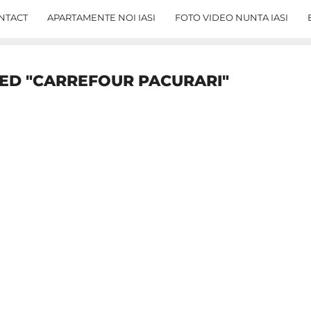
NTACT
APARTAMENTE NOI IASI
FOTO VIDEO NUNTA IASI
GED "CARREFOUR PACURARI"