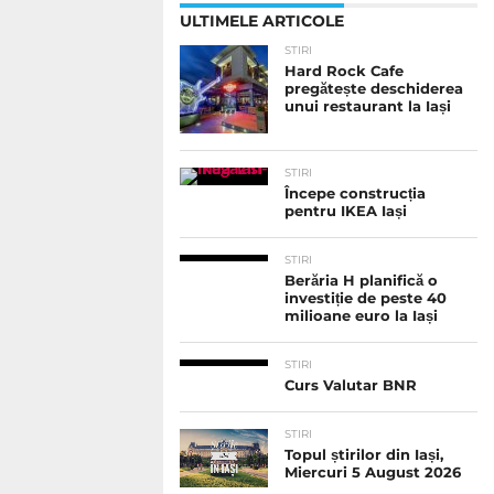
ULTIMELE ARTICOLE
STIRI
Hard Rock Cafe
pregătește deschiderea
unui restaurant la Iași
STIRI
Începe construcția
pentru IKEA Iași
STIRI
Berăria H planifică o
investiție de peste 40
milioane euro la Iași
STIRI
Curs Valutar BNR
STIRI
Topul știrilor din Iași,
Miercuri 5 August 2026