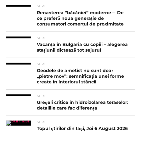
STIRI
Renașterea “băcăniei” moderne – De
ce preferă noua generație de
consumatori comerțul de proximitate
STIRI
Vacanța în Bulgaria cu copiii – alegerea
stațiunii dictează tot sejurul
STIRI
Geodele de ametist nu sunt doar
„pietre mov”: semnificația unei forme
create în interiorul stâncii
STIRI
Greșeli critice în hidroizolarea teraselor:
detaliile care fac diferența
STIRI
Topul știrilor din Iași, Joi 6 August 2026