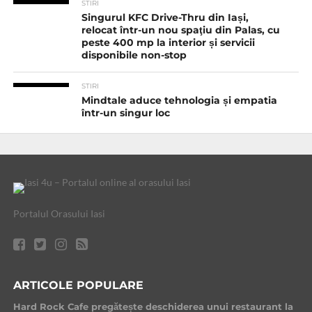
STIRI
Singurul KFC Drive-Thru din Iași,
relocat într-un nou spaţiu din Palas, cu
peste 400 mp la interior și servicii
disponibile non-stop
STIRI
Mindtale aduce tehnologia și empatia
într-un singur loc
Portalul Orasului Iasi
ARTICOLE POPULARE
Hard Rock Cafe pregătește deschiderea unui restaurant la