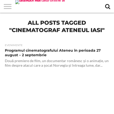
EVENIMENTE
ALL POSTS TAGGED
STIRI
APARTAMENTE
STIRI
JOBS
FILME
CLUBURI /
BARURI /
SALI DE
SALOANE DE
AGENTII
RESTAURANTE
PIZZA
PISCINA
FLORARII
RADIO
SPALATORII
TRACTARI
TAXI
CINEMA
TEATRU
HOTELURI
TEREN
TEREN
FARMACII
COFFEE-
FIRME DE
RENT
NOI IASI
IASI
IN
LA
DISCOTECI
CAFENELE
FORTA
INFRUMUSETARE
DE
IN IASI
IN
IN IASI
LIVE
AUTO
AUTO
IN
/
SPORTIV
TENIS
NON
TO-GO
PUBLICITATE
A
"CINEMATOGRAF ATENEUL IASI"
IASI
CINEMA
SI
TURISM
IASI
IN IASI
IASI
PENSIUNI
IASI
STOP
CAR
FITNESS
IASI
EVENIMENTE
Programul cinematografului Ateneu în perioada 27
august – 2 septembrie
Două premiere de film, un documentar românesc și o animație, un
film despre atacul care a șocat Norvegia și întreaga lume, dar...