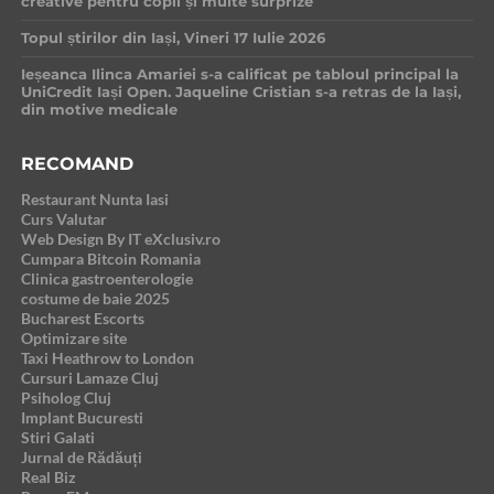
creative pentru copii și multe surprize
Topul știrilor din Iași, Vineri 17 Iulie 2026
Ieșeanca Ilinca Amariei s-a calificat pe tabloul principal la
UniCredit Iași Open. Jaqueline Cristian s-a retras de la Iași,
din motive medicale
RECOMAND
Restaurant Nunta Iasi
Curs Valutar
Web Design By IT eXclusiv.ro
Cumpara Bitcoin Romania
Clinica gastroenterologie
costume de baie 2025
Bucharest Escorts
Optimizare site
Taxi Heathrow to London
Cursuri Lamaze Cluj
Psiholog Cluj
Implant Bucuresti
Stiri Galati
Jurnal de Rădăuți
Real Biz