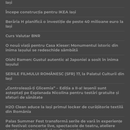
Iași
Începe construcția pentru IKEA Iași
Berăria H planifică o investiție de peste 40 milioane euro la
Iași
Curs Valutar BNR
O nouă viață pentru Casa Kieser: Monumentul istoric din
inima Iașului se redeschide sâmbătă
Oishi Ramen: Gustul autentic al Japoniei a sosit în inima
Iașului
SERILE FILMULUI ROMÂNESC (SFR) 17, la Palatul Culturii din
Iași
„Controlează-ți Glicemia” – Ediția a II-a! Ieșenii sunt
așteptați pe Esplanada Nicolina pentru testări gratuite și
sfaturi de sănătate
H2O Clean aduce la Iași primul locker de curățătorie textilă
din România
Palas Summer Fest transformă serile de vară în experiențe
de festival: concerte live, spectacole de teatru, ateliere