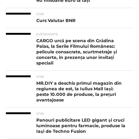
40 milioane euro la Iași
STIRI
Curs Valutar BNR
EVENIMENTE
CARGO urcă pe scena din Grădina
Palas, la Serile Filmului Românesc:
pelicule consacrate, scurtmetraje și
concerte, în prezența unor invitați
speciali
STIRI
MR.DIY a deschis primul magazin din
regiunea de est, la Iulius Mall Iași:
peste 10.000 de produse, la prețuri
avantajoase
STIRI
Panouri publicitare LED gigant şi cruci
luminoase pentru farmacie, produse la
Iaşi de Techno Fusion