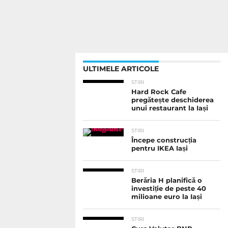
ULTIMELE ARTICOLE
STIRI
Hard Rock Cafe
pregătește deschiderea
unui restaurant la Iași
STIRI
Începe construcția
pentru IKEA Iași
STIRI
Berăria H planifică o
investiție de peste 40
milioane euro la Iași
STIRI