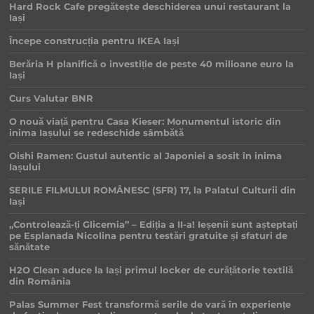
Hard Rock Cafe pregătește deschiderea unui restaurant la
Iași
Începe construcția pentru IKEA Iași
Berăria H planifică o investiție de peste 40 milioane euro la
Iași
Curs Valutar BNR
O nouă viață pentru Casa Kieser: Monumentul istoric din
inima Iașului se redeschide sâmbătă
Oishi Ramen: Gustul autentic al Japoniei a sosit în inima
Iașului
SERILE FILMULUI ROMÂNESC (SFR) 17, la Palatul Culturii din
Iași
„Controlează-ți Glicemia” – Ediția a II-a! Ieșenii sunt așteptați
pe Esplanada Nicolina pentru testări gratuite și sfaturi de
sănătate
H2O Clean aduce la Iași primul locker de curățătorie textilă
din România
Palas Summer Fest transformă serile de vară în experiențe