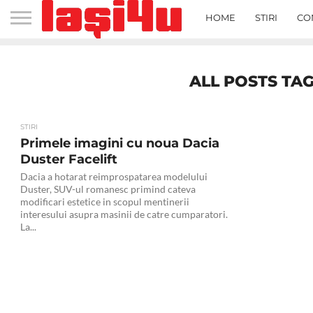
HOME
STIRI
CO
ALL POSTS TAG
STIRI
Primele imagini cu noua Dacia
Duster Facelift
Dacia a hotarat reimprospatarea modelului
Duster, SUV-ul romanesc primind cateva
modificari estetice in scopul mentinerii
interesului asupra masinii de catre cumparatori.
La...