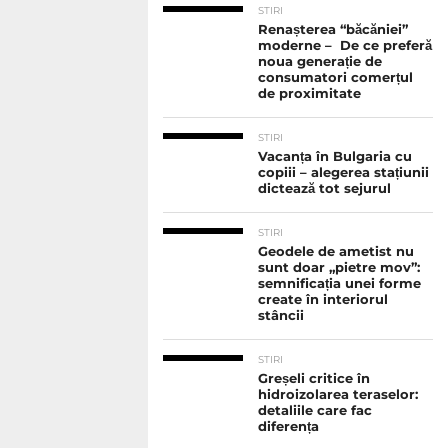
STIRI
Renașterea “băcăniei”
moderne – De ce preferă
noua generație de
consumatori comerțul
de proximitate
STIRI
Vacanța în Bulgaria cu
copiii – alegerea stațiunii
dictează tot sejurul
STIRI
Geodele de ametist nu
sunt doar „pietre mov”:
semnificația unei forme
create în interiorul
stâncii
STIRI
Greșeli critice în
hidroizolarea teraselor:
detaliile care fac
diferența