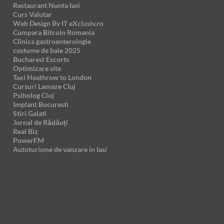
Restaurant Nunta Iasi
Curs Valutar
Web Design By IT eXclusiv.ro
Cumpara Bitcoin Romania
Clinica gastroenterologie
costume de baie 2025
Bucharest Escorts
Optimizare site
Taxi Heathrow to London
Cursuri Lamaze Cluj
Psiholog Cluj
Implant Bucuresti
Stiri Galati
Jurnal de Rădăuți
Real Biz
PowerFM
Autoturisme de vanzare in Iasi