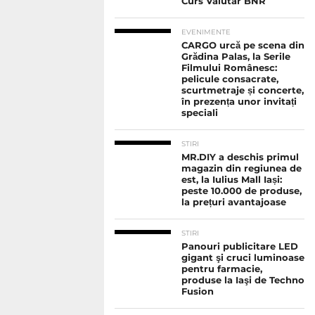
Curs Valutar BNR
EVENIMENTE
CARGO urcă pe scena din
Grădina Palas, la Serile
Filmului Românesc:
pelicule consacrate,
scurtmetraje și concerte,
în prezența unor invitați
speciali
STIRI
MR.DIY a deschis primul
magazin din regiunea de
est, la Iulius Mall Iași:
peste 10.000 de produse,
la prețuri avantajoase
STIRI
Panouri publicitare LED
gigant şi cruci luminoase
pentru farmacie,
produse la Iaşi de Techno
Fusion