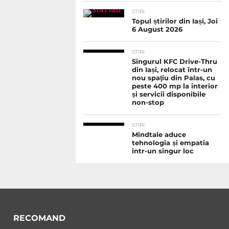
STIRI
Topul știrilor din Iași, Joi
6 August 2026
STIRI
Singurul KFC Drive-Thru
din Iași, relocat într-un
nou spaţiu din Palas, cu
peste 400 mp la interior
și servicii disponibile
non-stop
STIRI
Mindtale aduce
tehnologia și empatia
într-un singur loc
RECOMAND