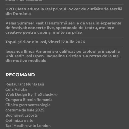
H2O Clean aduce la Iași primul locker de curățătorie textilă
din România
Palas Summer Fest transformă serile de vară în experiențe
de festival: concerte live, spectacole de teatru, ateliere
creative pentru copii și multe surprize
Topul știrilor din Iași, Vineri 17 Iulie 2026
Ieșeanca Ilinca Amariei s-a calificat pe tabloul principal la
UniCredit Iași Open. Jaqueline Cristian s-a retras de la Iași,
din motive medicale
RECOMAND
Restaurant Nunta Iasi
Curs Valutar
Web Design By IT eXclusiv.ro
Cumpara Bitcoin Romania
Clinica gastroenterologie
costume de baie 2025
Bucharest Escorts
Optimizare site
Taxi Heathrow to London