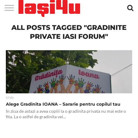
EVENIMENTE
ALL POSTS TAGGED "GRADINITE
STIRI
APARTAMENTE
STIRI
JOBS
FILME
CLUBURI /
BARURI /
SALI DE
SALOANE DE
AGENTII
RESTAURANTE
PIZZA
PISCINA
FLORARII
RADIO
SPALATORII
TRACTARI
TAXI
CINEMA
TEATRU
HOTELURI
TEREN
TEREN
FARMACII
COFFEE-
FIRME DE
RENT
NOI IASI
IASI
IN
LA
DISCOTECI
CAFENELE
FORTA
INFRUMUSETARE
DE
IN IASI
IN
IN IASI
LIVE
AUTO
AUTO
IN
/
SPORTIV
TENIS
NON
TO-GO
PUBLICITATE
A
IASI
CINEMA
SI
TURISM
IASI
IN IASI
IASI
PENSIUNI
IASI
STOP
CAR
PRIVATE IASI FORUM"
FITNESS
IASI
STIRI
Alege Gradinita IOANA – Sararie pentru copilul tau
In ziua de astazi a avea copiii la o gradinita privata nu mai este o
fita. La o astfel de gradinita vei...