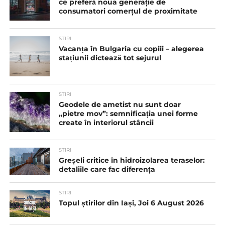
ce preferă noua generație de
consumatori comerțul de proximitate
STIRI
Vacanța în Bulgaria cu copiii – alegerea
stațiunii dictează tot sejurul
STIRI
Geodele de ametist nu sunt doar
„pietre mov”: semnificația unei forme
create în interiorul stâncii
STIRI
Greșeli critice în hidroizolarea teraselor:
detaliile care fac diferența
STIRI
Topul știrilor din Iași, Joi 6 August 2026