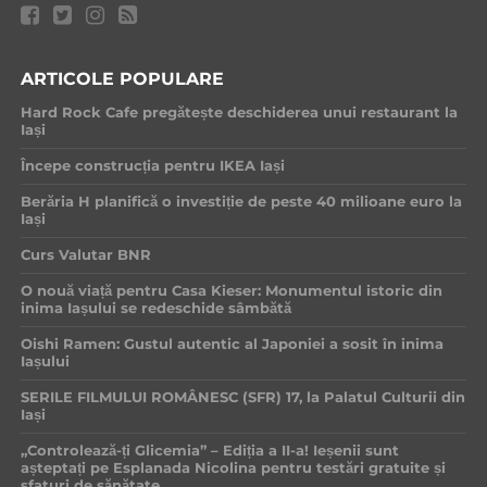
ARTICOLE POPULARE
Hard Rock Cafe pregătește deschiderea unui restaurant la
Iași
Începe construcția pentru IKEA Iași
Berăria H planifică o investiție de peste 40 milioane euro la
Iași
Curs Valutar BNR
O nouă viață pentru Casa Kieser: Monumentul istoric din
inima Iașului se redeschide sâmbătă
Oishi Ramen: Gustul autentic al Japoniei a sosit în inima
Iașului
SERILE FILMULUI ROMÂNESC (SFR) 17, la Palatul Culturii din
Iași
„Controlează-ți Glicemia” – Ediția a II-a! Ieșenii sunt
așteptați pe Esplanada Nicolina pentru testări gratuite și
sfaturi de sănătate