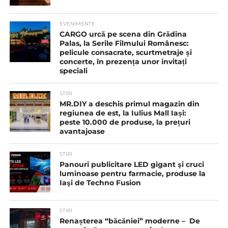
EVENIMENTE
CARGO urcă pe scena din Grădina
Palas, la Serile Filmului Românesc:
pelicule consacrate, scurtmetraje și
concerte, în prezența unor invitați
speciali
STIRI
MR.DIY a deschis primul magazin din
regiunea de est, la Iulius Mall Iași:
peste 10.000 de produse, la prețuri
avantajoase
STIRI
Panouri publicitare LED gigant şi cruci
luminoase pentru farmacie, produse la
Iaşi de Techno Fusion
STIRI
Renașterea “băcăniei” moderne – De