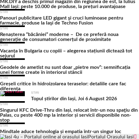
MR.DIY a deschis primul magazin din regiunea de est, la Iulius
Mall Iași: peste 10.000 de produse, la prețuri avantajoase
STIRI
Panouri publicitare LED gigant şi cruci luminoase pentru
farmacie, produse la Iaşi de Techno Fusion
STIRI
Renașterea “băcăniei” moderne – De ce preferă noua
generație de consumatori comerțul de proximitate
STIRI
Vacanța în Bulgaria cu copiii – alegerea stațiunii dictează tot
sejurul
STIRI
Geodele de ametist nu sunt doar „pietre mov”: semnificația
unei forme create în interiorul stâncii
STIRI
Greșeli critice în hidroizolarea teraselor: detaliile care fac
diferența
STIRI
Topul știrilor din Iași, Joi 6 August 2026
STIRI
Singurul KFC Drive-Thru din Iași, relocat într-un nou spaţiu din
Palas, cu peste 400 mp la interior și servicii disponibile non-
stop
STIRI
Mindtale aduce tehnologia și empatia într-un singur loc
Portalul Orasului Iasi