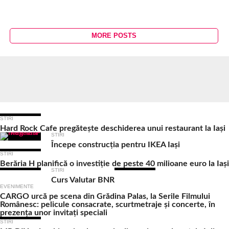
MORE POSTS
Ultimele Articole
STIRI
Hard Rock Cafe pregătește deschiderea unui restaurant la Iași
STIRI
Începe construcția pentru IKEA Iași
STIRI
Berăria H planifică o investiție de peste 40 milioane euro la Iași
STIRI
Curs Valutar BNR
EVENIMENTE
CARGO urcă pe scena din Grădina Palas, la Serile Filmului
Românesc: pelicule consacrate, scurtmetraje și concerte, în
prezența unor invitați speciali
STIRI