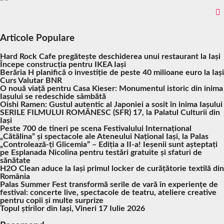
Articole Populare
Hard Rock Cafe pregătește deschiderea unui restaurant la Iași
Începe construcția pentru IKEA Iași
Berăria H planifică o investiție de peste 40 milioane euro la Iași
Curs Valutar BNR
O nouă viață pentru Casa Kieser: Monumentul istoric din inima
Iașului se redeschide sâmbătă
Oishi Ramen: Gustul autentic al Japoniei a sosit în inima Iașului
SERILE FILMULUI ROMÂNESC (SFR) 17, la Palatul Culturii din
Iași
Peste 700 de tineri pe scena Festivalului Internațional
„Cătălina” și spectacole ale Ateneului Național Iași, la Palas
„Controlează-ți Glicemia” – Ediția a II-a! Ieșenii sunt așteptați
pe Esplanada Nicolina pentru testări gratuite și sfaturi de
sănătate
H2O Clean aduce la Iași primul locker de curățătorie textilă din
România
Palas Summer Fest transformă serile de vară în experiențe de
festival: concerte live, spectacole de teatru, ateliere creative
pentru copii și multe surprize
Topul știrilor din Iași, Vineri 17 Iulie 2026