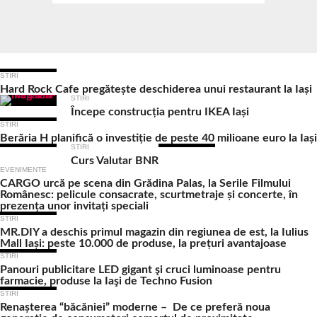
Ultimele Articole
STIRI
Hard Rock Cafe pregătește deschiderea unui restaurant la Iași
STIRI
Începe construcția pentru IKEA Iași
STIRI
Berăria H planifică o investiție de peste 40 milioane euro la Iași
STIRI
Curs Valutar BNR
EVENIMENTE
CARGO urcă pe scena din Grădina Palas, la Serile Filmului
Românesc: pelicule consacrate, scurtmetraje și concerte, în
prezența unor invitați speciali
STIRI
MR.DIY a deschis primul magazin din regiunea de est, la Iulius
Mall Iași: peste 10.000 de produse, la prețuri avantajoase
STIRI
Panouri publicitare LED gigant şi cruci luminoase pentru
farmacie, produse la Iaşi de Techno Fusion
STIRI
Renașterea “băcăniei” moderne – De ce preferă noua