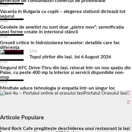
generație de consumatori comerțul de proximitate
STIRI
Vacanța în Bulgaria cu copiii – alegerea stațiunii dictează tot
sejurul
STIRI
Geodele de ametist nu sunt doar „pietre mov”: semnificația
unei forme create în interiorul stâncii
STIRI
Greșeli critice în hidroizolarea teraselor: detaliile care fac
diferența
STIRI
Topul știrilor din Iași, Joi 6 August 2026
STIRI
Singurul KFC Drive-Thru din Iași, relocat într-un nou spaţiu din
Palas, cu peste 400 mp la interior și servicii disponibile non-
stop
STIRI
Mindtale aduce tehnologia și empatia într-un singur loc
Portalul Orasului Iasi
Articole Populare
Hard Rock Cafe pregătește deschiderea unui restaurant la Iași