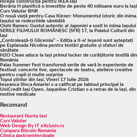
Începe construcția pentru IKEA Iași
Berăria H planifică o investiție de peste 40 milioane euro la Iași
Curs Valutar BNR
O nouă viață pentru Casa Kieser: Monumentul istoric din inima
Iașului se redeschide sâmbătă
Oishi Ramen: Gustul autentic al Japoniei a sosit în inima Iașului
SERILE FILMULUI ROMÂNESC (SFR) 17, la Palatul Culturii din
Iași
„Controlează-ți Glicemia” – Ediția a II-a! Ieșenii sunt așteptați
pe Esplanada Nicolina pentru testări gratuite și sfaturi de
sănătate
H2O Clean aduce la Iași primul locker de curățătorie textilă din
România
Palas Summer Fest transformă serile de vară în experiențe de
festival: concerte live, spectacole de teatru, ateliere creative
pentru copii și multe surprize
Topul știrilor din Iași, Vineri 17 Iulie 2026
Ieșeanca Ilinca Amariei s-a calificat pe tabloul principal la
UniCredit Iași Open. Jaqueline Cristian s-a retras de la Iași, din
motive medicale
Recomand
Restaurant Nunta Iasi
Curs Valutar
Web Design By IT eXclusiv.ro
Cumpara Bitcoin Romania
Clinica gastroenterologie