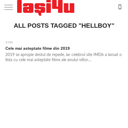
EVENIMENTE
ALL POSTS TAGGED "HELLBOY"
STIRI
APARTAMENTE
STIRI
JOBS
FILME
CLUBURI /
BARURI /
SALI DE
SALOANE DE
AGENTII
RESTAURANTE
PIZZA
PISCINA
FLORARII
RADIO
SPALATORII
TRACTARI
TAXI
CINEMA
TEATRU
HOTELURI
TEREN
TEREN
FARMACII
COFFEE-
FIRME DE
RENT
NOI IASI
IASI
IN
LA
DISCOTECI
CAFENELE
FORTA
INFRUMUSETARE
DE
IN IASI
IN
IN IASI
LIVE
AUTO
AUTO
IN
/
SPORTIV
TENIS
NON
TO-GO
PUBLICITATE
A
IASI
CINEMA
SI
TURISM
IASI
IN
IASI
PENSIUNI
IASI
STOP
CAR
FITNESS
IASI
IASI
STIRI
1.5K
Cele mai asteptate filme din 2019
2019 se apropie destul de repede, iar celebrul site IMDb a lansat o
lista cu cele mai asteptate filme ale anului viitor....