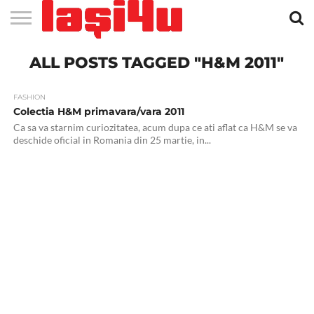
EVENIMENTE
ALL POSTS TAGGED "H&M 2011"
STIRI
APARTAMENTE
STIRI
JOBS
FILME
CLUBURI /
BARURI /
SALI DE
SALOANE DE
AGENTII
RESTAURANTE
PIZZA
PISCINA
FLORARII
RADIO
SPALATORII
TRACTARI
TAXI
CINEMA
TEATRU
HOTELURI
TEREN
TEREN
FARMACII
COFFEE-
FIRME DE
RENT
NOI IASI
IASI
IN
LA
DISCOTECI
CAFENELE
FORTA
INFRUMUSETARE
DE
IN IASI
IN
IN IASI
LIVE
AUTO
AUTO
IN
/
SPORTIV
TENIS
NON
TO-GO
PUBLICITATE
A
IASI
CINEMA
SI
TURISM
IASI
IN IASI
IASI
PENSIUNI
IASI
STOP
CAR
FITNESS
IASI
FASHION
Colectia H&M primavara/vara 2011
Ca sa va starnim curiozitatea, acum dupa ce ati aflat ca H&M se va
deschide oficial in Romania din 25 martie, in...