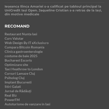
Ieșeanca Ilinca Amariei s-a calificat pe tabloul principal la
UniCredit Iași Open. Jaqueline Cristian s-a retras de la Iași,
din motive medicale
RECOMAND
Restaurant Nunta Iasi
Curs Valutar
Web Design By IT eXclusiv.ro
Cumpara Bitcoin Romania
Clinica gastroenterologie
costume de baie 2025
Bucharest Escorts
Optimizare site
Taxi Heathrow to London
Cursuri Lamaze Cluj
Psiholog Cluj
Implant Bucuresti
Stiri Galati
Jurnal de Rădăuți
Real Biz
PowerFM
Autoturisme de vanzare in Iasi