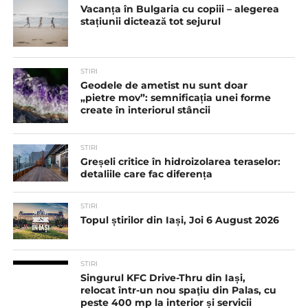
Vacanța în Bulgaria cu copiii – alegerea
stațiunii dictează tot sejurul
STIRI
Geodele de ametist nu sunt doar
„pietre mov”: semnificația unei forme
create în interiorul stâncii
STIRI
Greșeli critice în hidroizolarea teraselor:
detaliile care fac diferența
STIRI
Topul știrilor din Iași, Joi 6 August 2026
STIRI
Singurul KFC Drive-Thru din Iași,
relocat într-un nou spaţiu din Palas, cu
peste 400 mp la interior și servicii