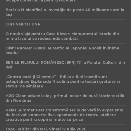
Începe construcția pentru IKEA Iași
Berăria H planifică o investiție de peste 40 milioane euro la
Iași
Curs Valutar BNR
O nouă viață pentru Casa Kieser: Monumentul istoric din
inima Iașului se redeschide sâmbătă
Oishi Ramen: Gustul autentic al Japoniei a sosit în inima
Iașului
SERILE FILMULUI ROMÂNESC (SFR) 17, la Palatul Culturii din
Iași
„Controlează-ți Glicemia” – Ediția a II-a! Ieșenii sunt
așteptați pe Esplanada Nicolina pentru testări gratuite și
sfaturi de sănătate
H2O Clean aduce la Iași primul locker de curățătorie textilă
din România
Palas Summer Fest transformă serile de vară în experiențe
de festival: concerte live, spectacole de teatru, ateliere
creative pentru copii și multe surprize
Topul știrilor din Iași, Vineri 17 Iulie 2026