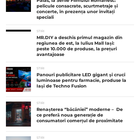
Palas, la Serile Filmului Românesc:
pelicule consacrate, scurtmetraje și
concerte, în prezența unor invitați
speciali
STIRI
MR.DIY a deschis primul magazin din
regiunea de est, la Iulius Mall Iași:
peste 10.000 de produse, la prețuri
avantajoase
STIRI
Panouri publicitare LED gigant şi cruci
luminoase pentru farmacie, produse la
Iaşi de Techno Fusion
STIRI
Renașterea “băcăniei” moderne – De
ce preferă noua generație de
consumatori comerțul de proximitate
STIRI