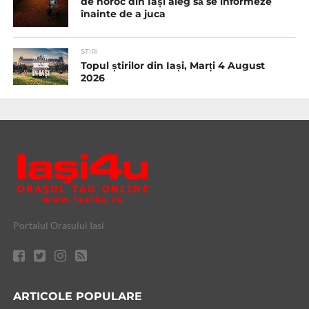
de noroc din Iași aleg să se informeze
înainte de a juca
STIRI
Topul știrilor din Iași, Marți 4 August
2026
Portalul Orasului Iasi
ARTICOLE POPULARE