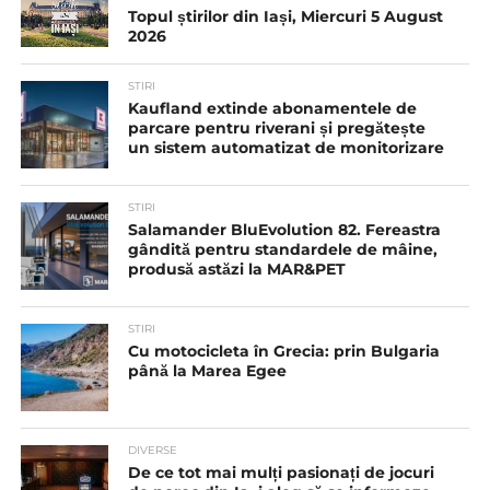
Topul știrilor din Iași, Miercuri 5 August
2026
STIRI
Kaufland extinde abonamentele de
parcare pentru riverani și pregătește
un sistem automatizat de monitorizare
STIRI
Salamander BluEvolution 82. Fereastra
gândită pentru standardele de mâine,
produsă astăzi la MAR&PET
STIRI
Cu motocicleta în Grecia: prin Bulgaria
până la Marea Egee
DIVERSE
De ce tot mai mulți pasionați de jocuri