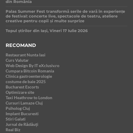
din România
Palas Summer Fest transformă serile de vară în experiențe
de festival: concerte live, spectacole de teatru, ateliere
creative pentru copii și multe surprize
Topul știrilor din Iași, Vineri 17 Iulie 2026
RECOMAND
Restaurant Nunta Iasi
Curs Valutar
Web Design By IT eXclusiv.ro
Cumpara Bitcoin Romania
Clinica gastroenterologie
costume de baie 2025
Bucharest Escorts
Optimizare site
Taxi Heathrow to London
Cursuri Lamaze Cluj
Psiholog Cluj
Implant Bucuresti
Stiri Galati
Jurnal de Rădăuți
Real Biz