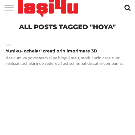
EVENIMENTE
ALL POSTS TAGGED "HOYA"
STIRI
APARTAMENTE
STIRI
JOBS
FILME
CLUBURI /
BARURI /
SALI DE
SALOANE DE
AGENTII
RESTAURANTE
PIZZA
PISCINA
FLORARII
RADIO
SPALATORII
TRACTARI
TAXI
CINEMA
TEATRU
HOTELURI
TEREN
TEREN
FARMACII
COFFEE-
FIRME DE
RENT
NOI IASI
IASI
IN
LA
DISCOTECI
CAFENELE
FORTA
INFRUMUSETARE
DE
IN IASI
IN
IN IASI
LIVE
AUTO
AUTO
IN
/
SPORTIV
TENIS
NON
TO-GO
PUBLICITATE
A
IASI
CINEMA
SI
TURISM
IASI
IN IASI
IASI
PENSIUNI
IASI
STOP
CAR
FITNESS
IASI
STIRI
Yuniku- ochelari creați prin imprimare 3D
Asa cum va povesteam si pe blogul meu, modul prin care sunt
realizati ochelarii de vedere a fost schimbat de catre compania...