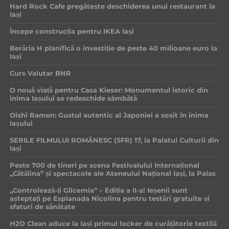
Hard Rock Cafe pregătește deschiderea unui restaurant la
Iași
Începe construcția pentru IKEA Iași
Berăria H planifică o investiție de peste 40 milioane euro la
Iași
Curs Valutar BNR
O nouă viață pentru Casa Kieser: Monumentul istoric din
inima Iașului se redeschide sâmbătă
Oishi Ramen: Gustul autentic al Japoniei a sosit în inima
Iașului
SERILE FILMULUI ROMÂNESC (SFR) 17, la Palatul Culturii din
Iași
Peste 700 de tineri pe scena Festivalului Internațional
„Cătălina” și spectacole ale Ateneului Național Iași, la Palas
„Controlează-ți Glicemia” – Ediția a II-a! Ieșenii sunt
așteptați pe Esplanada Nicolina pentru testări gratuite și
sfaturi de sănătate
H2O Clean aduce la Iași primul locker de curățătorie textilă