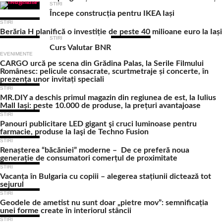
STIRI
Începe construcția pentru IKEA Iași
STIRI
Berăria H planifică o investiție de peste 40 milioane euro la Iași
STIRI
Curs Valutar BNR
EVENIMENTE
CARGO urcă pe scena din Grădina Palas, la Serile Filmului
Românesc: pelicule consacrate, scurtmetraje și concerte, în
prezența unor invitați speciali
STIRI
MR.DIY a deschis primul magazin din regiunea de est, la Iulius
Mall Iași: peste 10.000 de produse, la prețuri avantajoase
STIRI
Panouri publicitare LED gigant şi cruci luminoase pentru
farmacie, produse la Iaşi de Techno Fusion
STIRI
Renașterea “băcăniei” moderne – De ce preferă noua
generație de consumatori comerțul de proximitate
STIRI
Vacanța în Bulgaria cu copiii – alegerea stațiunii dictează tot
sejurul
STIRI
Geodele de ametist nu sunt doar „pietre mov”: semnificația
unei forme create în interiorul stâncii
STIRI