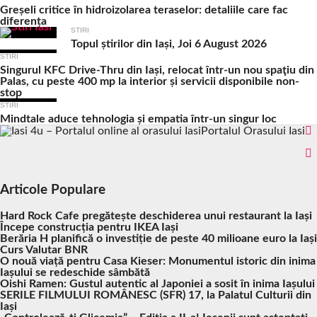
Greșeli critice în hidroizolarea teraselor: detaliile care fac
diferența
STIRI
Topul știrilor din Iași, Joi 6 August 2026
STIRI
Singurul KFC Drive-Thru din Iași, relocat într-un nou spaţiu din
Palas, cu peste 400 mp la interior și servicii disponibile non-
stop
STIRI
Mindtale aduce tehnologia și empatia într-un singur loc
Portalul Orasului Iasi
Articole Populare
Hard Rock Cafe pregătește deschiderea unui restaurant la Iași
Începe construcția pentru IKEA Iași
Berăria H planifică o investiție de peste 40 milioane euro la Iași
Curs Valutar BNR
O nouă viață pentru Casa Kieser: Monumentul istoric din inima
Iașului se redeschide sâmbătă
Oishi Ramen: Gustul autentic al Japoniei a sosit în inima Iașului
SERILE FILMULUI ROMÂNESC (SFR) 17, la Palatul Culturii din
Iași