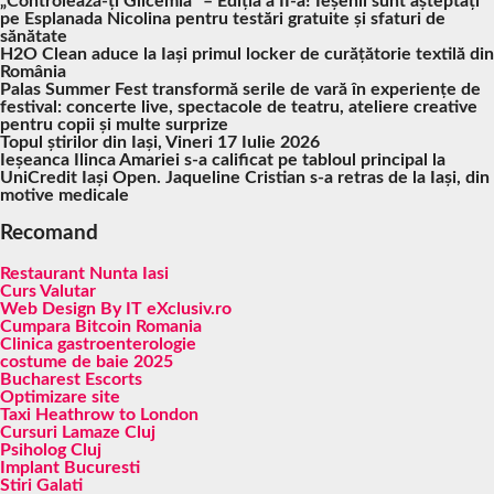
„Controlează-ți Glicemia” – Ediția a II-a! Ieșenii sunt așteptați
pe Esplanada Nicolina pentru testări gratuite și sfaturi de
sănătate
H2O Clean aduce la Iași primul locker de curățătorie textilă din
România
Palas Summer Fest transformă serile de vară în experiențe de
festival: concerte live, spectacole de teatru, ateliere creative
pentru copii și multe surprize
Topul știrilor din Iași, Vineri 17 Iulie 2026
Ieșeanca Ilinca Amariei s-a calificat pe tabloul principal la
UniCredit Iași Open. Jaqueline Cristian s-a retras de la Iași, din
motive medicale
Recomand
Restaurant Nunta Iasi
Curs Valutar
Web Design By IT eXclusiv.ro
Cumpara Bitcoin Romania
Clinica gastroenterologie
costume de baie 2025
Bucharest Escorts
Optimizare site
Taxi Heathrow to London
Cursuri Lamaze Cluj
Psiholog Cluj
Implant Bucuresti
Stiri Galati