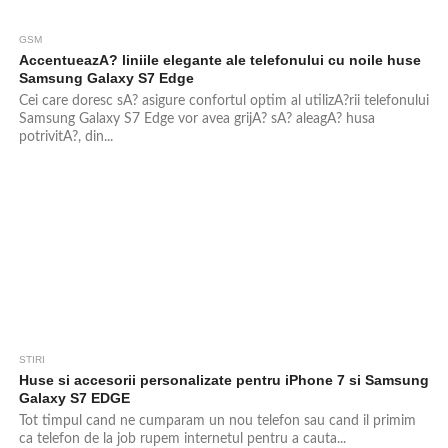
GSM
AccentueazA? liniile elegante ale telefonului cu noile huse
Samsung Galaxy S7 Edge
Cei care doresc sA? asigure confortul optim al utilizA?rii telefonului
Samsung Galaxy S7 Edge vor avea grijA? sA? aleagA? husa
potrivitA?, din...
STIRI
Huse si accesorii personalizate pentru iPhone 7 si Samsung
Galaxy S7 EDGE
Tot timpul cand ne cumparam un nou telefon sau cand il primim
ca telefon de la job rupem internetul pentru a cauta...