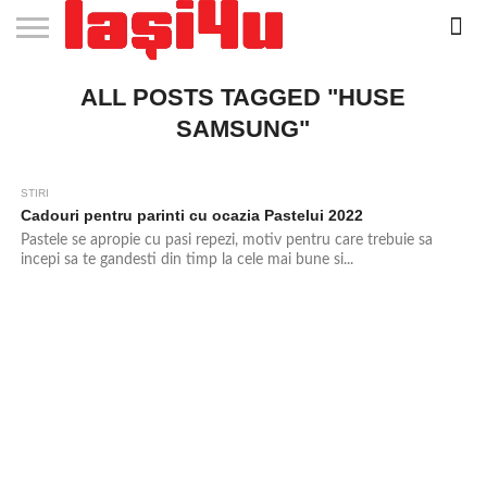
EVENIMENTE
ALL POSTS TAGGED "HUSE
STIRI
APARTAMENTE
STIRI
JOBS
FILME
CLUBURI /
BARURI /
SALI DE
SALOANE DE
AGENTII
RESTAURANTE
PIZZA
PISCINA
FLORARII
RADIO
SPALATORII
TRACTARI
TAXI
CINEMA
TEATRU
HOTELURI
TEREN
TEREN
FARMACII
COFFEE-
FIRME DE
RENT
NOI IASI
IASI
IN
LA
DISCOTECI
CAFENELE
FORTA
INFRUMUSETARE
DE
IN IASI
IN
IN IASI
LIVE
AUTO
AUTO
IN
/
SPORTIV
TENIS
NON
TO-GO
PUBLICITATE
A
IASI
CINEMA
SI
TURISM
IASI
IN
IASI
PENSIUNI
IASI
STOP
CAR
SAMSUNG"
FITNESS
IASI
IASI
STIRI
954
Cadouri pentru parinti cu ocazia Pastelui 2022
Pastele se apropie cu pasi repezi, motiv pentru care trebuie sa
incepi sa te gandesti din timp la cele mai bune si...