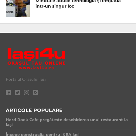
Mindtale aduce tehnologia și empatia
într-un singur loc
Portalul Orasului Iasi
ARTICOLE POPULARE
Hard Rock Cafe pregătește deschiderea unui restaurant la
Iași
Începe construcția pentru IKEA Iași