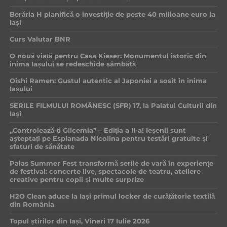
Berăria H planifică o investiție de peste 40 milioane euro la
Iași
Curs Valutar BNR
O nouă viață pentru Casa Kieser: Monumentul istoric din
inima Iașului se redeschide sâmbătă
Oishi Ramen: Gustul autentic al Japoniei a sosit în inima
Iașului
SERILE FILMULUI ROMÂNESC (SFR) 17, la Palatul Culturii din
Iași
„Controlează-ți Glicemia” – Ediția a II-a! Ieșenii sunt
așteptați pe Esplanada Nicolina pentru testări gratuite și
sfaturi de sănătate
Palas Summer Fest transformă serile de vară în experiențe
de festival: concerte live, spectacole de teatru, ateliere
creative pentru copii și multe surprize
H2O Clean aduce la Iași primul locker de curățătorie textilă
din România
Topul știrilor din Iași, Vineri 17 Iulie 2026