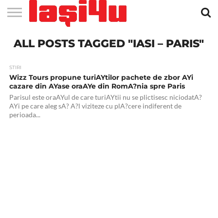
EVENIMENTE
ALL POSTS TAGGED "IASI – PARIS"
STIRI
APARTAMENTE
STIRI
JOBS
FILME
CLUBURI /
BARURI /
SALI DE
SALOANE DE
AGENTII
RESTAURANTE
PIZZA
PISCINA
FLORARII
RADIO
SPALATORII
TRACTARI
TAXI
CINEMA
TEATRU
HOTELURI
TEREN
TEREN
FARMACII
COFFEE-
FIRME DE
RENT
NOI IASI
IASI
IN
LA
DISCOTECI
CAFENELE
FORTA
INFRUMUSETARE
DE
IN IASI
IN
IN IASI
LIVE
AUTO
AUTO
IN
/
SPORTIV
TENIS
NON
TO-GO
PUBLICITATE
A
IASI
CINEMA
SI
TURISM
IASI
IN IASI
IASI
PENSIUNI
IASI
STOP
CAR
FITNESS
IASI
STIRI
Wizz Tours propune turiAYtilor pachete de zbor AYi
cazare din AYase oraAYe din RomA?nia spre Paris
Parisul este oraAYul de care turiAYtii nu se plictisesc niciodatA?
AYi pe care aleg sA? A?l viziteze cu plA?cere indiferent de
perioada...