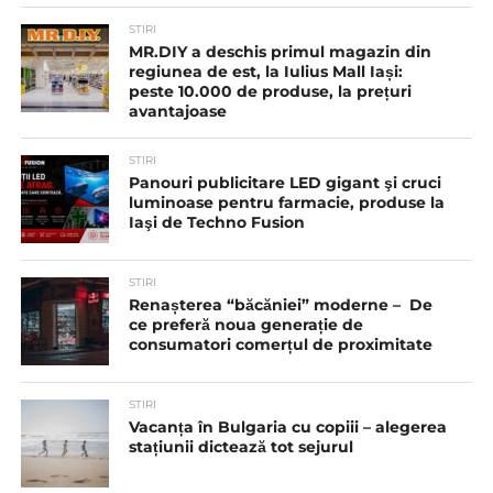
STIRI
MR.DIY a deschis primul magazin din
regiunea de est, la Iulius Mall Iași:
peste 10.000 de produse, la prețuri
avantajoase
STIRI
Panouri publicitare LED gigant şi cruci
luminoase pentru farmacie, produse la
Iaşi de Techno Fusion
STIRI
Renașterea “băcăniei” moderne – De
ce preferă noua generație de
consumatori comerțul de proximitate
STIRI
Vacanța în Bulgaria cu copiii – alegerea
stațiunii dictează tot sejurul