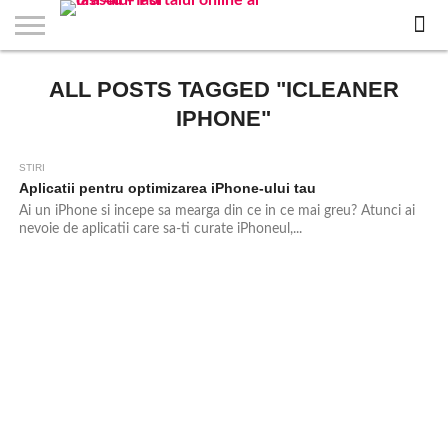
EVENIMENTE
ALL POSTS TAGGED "ICLEANER
STIRI
APARTAMENTE
STIRI
JOBS
FILME
CLUBURI /
BARURI /
SALI DE
SALOANE DE
AGENTII
RESTAURANTE
PIZZA
PISCINA
FLORARII
RADIO
SPALATORII
TRACTARI
TAXI
CINEMA
TEATRU
HOTELURI
TEREN
TEREN
FARMACII
COFFEE-
FIRME DE
RENT
NOI IASI
IASI
IN
LA
DISCOTECI
CAFENELE
FORTA
INFRUMUSETARE
DE
IN IASI
IN
IN IASI
LIVE
AUTO
AUTO
IN
/
SPORTIV
TENIS
NON
TO-GO
PUBLICITATE
A
IASI
CINEMA
SI
TURISM
IASI
IN
IASI
PENSIUNI
IASI
STOP
CAR
IPHONE"
FITNESS
IASI
IASI
STIRI
Aplicatii pentru optimizarea iPhone-ului tau
Ai un iPhone si incepe sa mearga din ce in ce mai greu? Atunci ai
nevoie de aplicatii care sa-ti curate iPhoneul,...