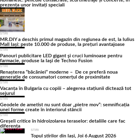
Românesc: pelicule consacrate, scurtmetraje și concerte, în
prezența unor invitați speciali
STIRI
MR.DIY a deschis primul magazin din regiunea de est, la Iulius
Mall Iași: peste 10.000 de produse, la prețuri avantajoase
STIRI
Panouri publicitare LED gigant şi cruci luminoase pentru
farmacie, produse la Iaşi de Techno Fusion
STIRI
Renașterea “băcăniei” moderne – De ce preferă noua
generație de consumatori comerțul de proximitate
STIRI
Vacanța în Bulgaria cu copiii – alegerea stațiunii dictează tot
sejurul
STIRI
Geodele de ametist nu sunt doar „pietre mov”: semnificația
unei forme create în interiorul stâncii
STIRI
Greșeli critice în hidroizolarea teraselor: detaliile care fac
diferența
STIRI
Topul știrilor din Iași, Joi 6 August 2026