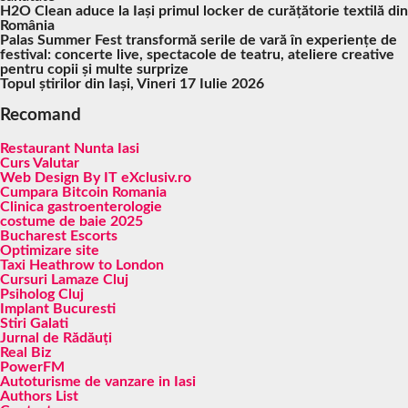
H2O Clean aduce la Iași primul locker de curățătorie textilă din
România
Palas Summer Fest transformă serile de vară în experiențe de
festival: concerte live, spectacole de teatru, ateliere creative
pentru copii și multe surprize
Topul știrilor din Iași, Vineri 17 Iulie 2026
Recomand
Restaurant Nunta Iasi
Curs Valutar
Web Design By IT eXclusiv.ro
Cumpara Bitcoin Romania
Clinica gastroenterologie
costume de baie 2025
Bucharest Escorts
Optimizare site
Taxi Heathrow to London
Cursuri Lamaze Cluj
Psiholog Cluj
Implant Bucuresti
Stiri Galati
Jurnal de Rădăuți
Real Biz
PowerFM
Autoturisme de vanzare in Iasi
Authors List