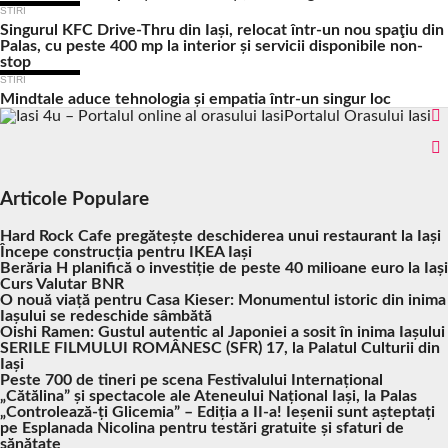
STIRI
Singurul KFC Drive-Thru din Iași, relocat într-un nou spaţiu din
Palas, cu peste 400 mp la interior și servicii disponibile non-
stop
STIRI
Mindtale aduce tehnologia și empatia într-un singur loc
Portalul Orasului Iasi
Articole Populare
Hard Rock Cafe pregătește deschiderea unui restaurant la Iași
Începe construcția pentru IKEA Iași
Berăria H planifică o investiție de peste 40 milioane euro la Iași
Curs Valutar BNR
O nouă viață pentru Casa Kieser: Monumentul istoric din inima
Iașului se redeschide sâmbătă
Oishi Ramen: Gustul autentic al Japoniei a sosit în inima Iașului
SERILE FILMULUI ROMÂNESC (SFR) 17, la Palatul Culturii din
Iași
Peste 700 de tineri pe scena Festivalului Internațional
„Cătălina” și spectacole ale Ateneului Național Iași, la Palas
„Controlează-ți Glicemia” – Ediția a II-a! Ieșenii sunt așteptați
pe Esplanada Nicolina pentru testări gratuite și sfaturi de
sănătate