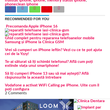
ifullstat iphone
,
iphone
,
memory status iphone
,
phoneclean iphone
RECOMMENDED FOR YOU
Precomanda Apple iPhone 16
Ghid complet pentru repararea telefoanelor mobile
Samsung și iPhone la Clinica GSM
Vrei să cumperi un iPhone ieftin? Vezi cu ce te pot ajuta
cei de la Yzzy!
Te-ai săturat să îți schimbi telefonul? Află cum poți
extinde viața unui smartphone!
Să îți cumperi iPhone 13 sau să mai aștepți? Află
răspunsurile la această întrebare
Vodafone a activat WiFi Calling pe iPhone. Uite cum îl
poți configura
2 Comments