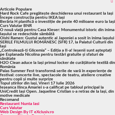
Articole Populare
Hard Rock Cafe pregătește deschiderea unui restaurant la Iași
Începe construcția pentru IKEA Iași
Berăria H planifică o investiție de peste 40 milioane euro la Iași
Curs Valutar BNR
O nouă viață pentru Casa Kieser: Monumentul istoric din inima
Iașului se redeschide sâmbătă
Oishi Ramen: Gustul autentic al Japoniei a sosit în inima Iașului
SERILE FILMULUI ROMÂNESC (SFR) 17, la Palatul Culturii din
Iași
„Controlează-ți Glicemia” – Ediția a II-a! Ieșenii sunt așteptați
pe Esplanada Nicolina pentru testări gratuite și sfaturi de
sănătate
H2O Clean aduce la Iași primul locker de curățătorie textilă din
România
Palas Summer Fest transformă serile de vară în experiențe de
festival: concerte live, spectacole de teatru, ateliere creative
pentru copii și multe surprize
Topul știrilor din Iași, Vineri 17 Iulie 2026
Ieșeanca Ilinca Amariei s-a calificat pe tabloul principal la
UniCredit Iași Open. Jaqueline Cristian s-a retras de la Iași, din
motive medicale
Recomand
Restaurant Nunta Iasi
Curs Valutar
Web Design By IT eXclusiv.ro