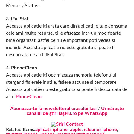
Memory Status.
3.
iFullStat
Aceasta aplicatie iti arata care din aplicatiile tale consuma
cele ami multe resurse, ti le afiseaza intr-un mod foarte
bine organizat, astfel ce nu e important poti vedea si
inchide. Aceasta aplicatie nu este gratuita si poate fi
descarcata de aici: iFullStat.
4.
PhoneClean
Aceasta aplicatie iti optimizeaza memoria telefonului
stergand fisierele inutile, fisiere ascunse si temporare.
Aceasta aplicatie nu este gratuita si poate fi descarcata de
aici:
PhoneClean
.
Aboneaza-te la newsletterul orasului Iasi
/
Urmărește
canalul de știri Iași4u.ro pe WhatsApp
Related Items:
aplicatii iphone
,
apple
,
icleaner iphone
,