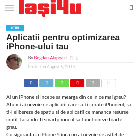
EVENIMENTE
STIRI
APARTAMENTE
STIRI
JOBS
FILME
CLUBURI /
BARURI /
SALI DE
SALOANE DE
AGENTII
RESTAURANTE
PIZZA
PISCINA
FLORARII
RADIO
SPALATORII
TRACTARI
TAXI
CINEMA
TEATRU
HOTELURI
TEREN
TEREN
FARMACII
COFFEE-
FIRME DE
RENT
STIRI
NOI IASI
IASI
IN
LA
DISCOTECI
CAFENELE
FORTA
INFRUMUSETARE
DE
IN IASI
IN
IN IASI
LIVE
AUTO
AUTO
IN
/
SPORTIV
TENIS
NON
TO-GO
PUBLICITATE
A
Aplicatii pentru optimizarea
IASI
CINEMA
SI
TURISM
IASI
IN
IASI
PENSIUNI
IASI
STOP
CAR
FITNESS
IASI
IASI
iPhone-ului tau
By
Bogdan Alupoaie
Posted on
August 5, 2013
COMMENTS
Ai un iPhone si incepe sa mearga din ce in ce mai greu?
Atunci ai nevoie de aplicatii care sa-ti curate iPhoneul, sa
ti-l elibereze de spatiu si de aplicatii ce mananca resurse
inutil, facandu-ti smartphoneul sa functioneze foarte
greu.
Cu siguranta la iPhone 5 inca nu ai nevoie de astfel de