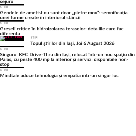
sejurul
STIRI
Geodele de ametist nu sunt doar „pietre mov”: semnificația
unei forme create în interiorul stâncii
STIRI
Greșeli critice în hidroizolarea teraselor: detaliile care fac
diferența
STIRI
Topul știrilor din Iași, Joi 6 August 2026
STIRI
Singurul KFC Drive-Thru din Iași, relocat într-un nou spaţiu din
Palas, cu peste 400 mp la interior și servicii disponibile non-
stop
STIRI
Mindtale aduce tehnologia și empatia într-un singur loc