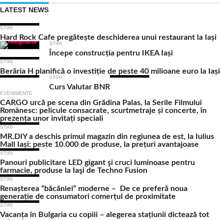
LATEST NEWS
STIRI
Hard Rock Cafe pregătește deschiderea unui restaurant la Iași
STIRI
Începe construcția pentru IKEA Iași
STIRI
Berăria H planifică o investiție de peste 40 milioane euro la Iași
STIRI
Curs Valutar BNR
EVENIMENTE
CARGO urcă pe scena din Grădina Palas, la Serile Filmului
Românesc: pelicule consacrate, scurtmetraje și concerte, în
prezența unor invitați speciali
STIRI
MR.DIY a deschis primul magazin din regiunea de est, la Iulius
Mall Iași: peste 10.000 de produse, la prețuri avantajoase
STIRI
Panouri publicitare LED gigant şi cruci luminoase pentru
farmacie, produse la Iaşi de Techno Fusion
STIRI
Renașterea “băcăniei” moderne – De ce preferă noua
generație de consumatori comerțul de proximitate
STIRI
Vacanța în Bulgaria cu copiii – alegerea stațiunii dictează tot