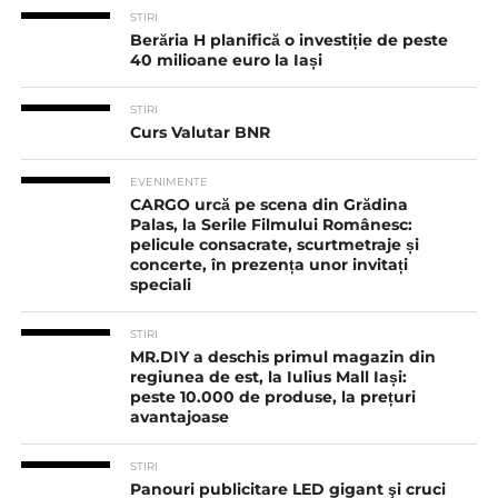
STIRI
Berăria H planifică o investiție de peste
40 milioane euro la Iași
STIRI
Curs Valutar BNR
EVENIMENTE
CARGO urcă pe scena din Grădina
Palas, la Serile Filmului Românesc:
pelicule consacrate, scurtmetraje și
concerte, în prezența unor invitați
speciali
STIRI
MR.DIY a deschis primul magazin din
regiunea de est, la Iulius Mall Iași:
peste 10.000 de produse, la prețuri
avantajoase
STIRI
Panouri publicitare LED gigant şi cruci