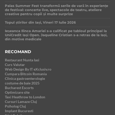
Palas Summer Fest transformă serile de vară în experiențe
de festival: concerte live, spectacole de teatru, ateliere
creative pentru copii și multe surprize
Topul știrilor din Iași, Vineri 17 Iulie 2026
Ieșeanca Ilinca Amariei s-a calificat pe tabloul principal la
UniCredit Iași Open. Jaqueline Cristian s-a retras de la Iași,
din motive medicale
RECOMAND
Restaurant Nunta Iasi
Curs Valutar
Web Design By IT eXclusiv.ro
Cumpara Bitcoin Romania
Clinica gastroenterologie
costume de baie 2025
Bucharest Escorts
Optimizare site
Taxi Heathrow to London
Cursuri Lamaze Cluj
Psiholog Cluj
Implant Bucuresti