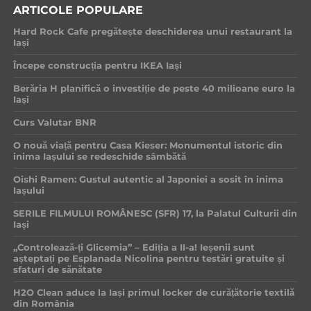
ARTICOLE POPULARE
Hard Rock Cafe pregătește deschiderea unui restaurant la
Iași
Începe construcția pentru IKEA Iași
Berăria H planifică o investiție de peste 40 milioane euro la
Iași
Curs Valutar BNR
O nouă viață pentru Casa Kieser: Monumentul istoric din
inima Iașului se redeschide sâmbătă
Oishi Ramen: Gustul autentic al Japoniei a sosit în inima
Iașului
SERILE FILMULUI ROMÂNESC (SFR) 17, la Palatul Culturii din
Iași
„Controlează-ți Glicemia” – Ediția a II-a! Ieșenii sunt
așteptați pe Esplanada Nicolina pentru testări gratuite și
sfaturi de sănătate
H2O Clean aduce la Iași primul locker de curățătorie textilă
din România