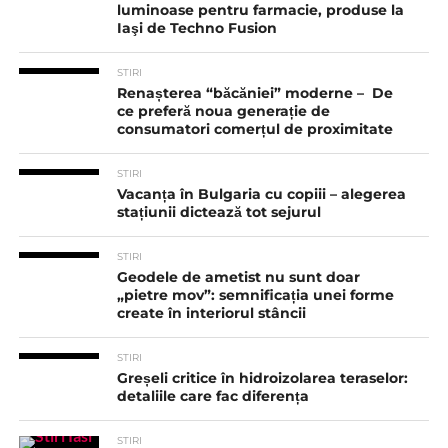
luminoase pentru farmacie, produse la
Iaşi de Techno Fusion
STIRI
Renașterea “băcăniei” moderne – De
ce preferă noua generație de
consumatori comerțul de proximitate
STIRI
Vacanța în Bulgaria cu copiii – alegerea
stațiunii dictează tot sejurul
STIRI
Geodele de ametist nu sunt doar
„pietre mov”: semnificația unei forme
create în interiorul stâncii
STIRI
Greșeli critice în hidroizolarea teraselor:
detaliile care fac diferența
STIRI