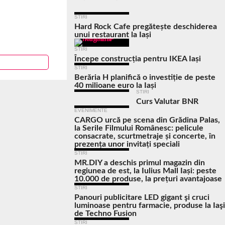
STIRI
Hard Rock Cafe pregătește deschiderea
unui restaurant la Iași
STIRI
Începe construcția pentru IKEA Iași
STIRI
Berăria H planifică o investiție de peste
40 milioane euro la Iași
STIRI
Curs Valutar BNR
EVENIMENTE
CARGO urcă pe scena din Grădina Palas,
la Serile Filmului Românesc: pelicule
consacrate, scurtmetraje și concerte, în
prezența unor invitați speciali
STIRI
MR.DIY a deschis primul magazin din
regiunea de est, la Iulius Mall Iași: peste
10.000 de produse, la prețuri avantajoase
STIRI
Panouri publicitare LED gigant şi cruci
luminoase pentru farmacie, produse la Iaşi
de Techno Fusion
STIRI