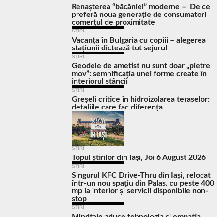
Renașterea “băcăniei” moderne – De ce
preferă noua generație de consumatori
comerțul de proximitate
STIRI
Vacanța în Bulgaria cu copiii – alegerea
stațiunii dictează tot sejurul
STIRI
Geodele de ametist nu sunt doar „pietre
mov”: semnificația unei forme create în
interiorul stâncii
STIRI
Greșeli critice în hidroizolarea teraselor:
detaliile care fac diferența
STIRI
Topul știrilor din Iași, Joi 6 August 2026
STIRI
Singurul KFC Drive-Thru din Iași, relocat
într-un nou spaţiu din Palas, cu peste 400
mp la interior și servicii disponibile non-
stop
STIRI
Mindtale aduce tehnologia și empatia