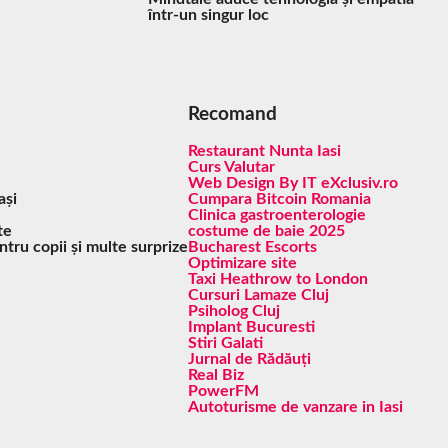
într-un singur loc
Recomand
Restaurant Nunta Iasi
Curs Valutar
Web Design By IT eXclusiv.ro
ași
Cumpara Bitcoin Romania
Clinica gastroenterologie
te
costume de baie 2025
ntru copii și multe surprize
Bucharest Escorts
Optimizare site
Taxi Heathrow to London
Cursuri Lamaze Cluj
Psiholog Cluj
Implant Bucuresti
Stiri Galati
Jurnal de Rădăuți
Real Biz
PowerFM
Autoturisme de vanzare in Iasi