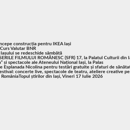
Începe construcția pentru IKEA Iași
Curs Valutar BNR
 Iașului se redeschide sâmbătă
SERILE FILMULUI ROMÂNESC (SFR) 17, la Palatul Culturii din I
” și spectacole ale Ateneului Național Iași, la Palas
pe Esplanada Nicolina pentru testări gratuite și sfaturi de sănăta
tival: concerte live, spectacole de teatru, ateliere creative pe
n România
Topul știrilor din Iași, Vineri 17 Iulie 2026