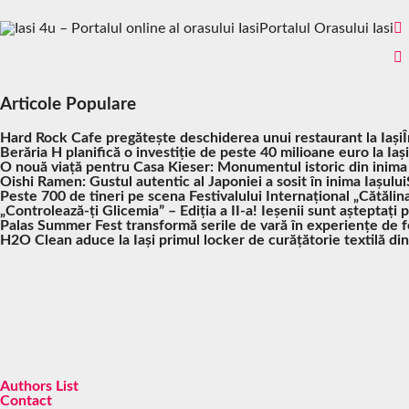
Portalul Orasului Iasi
Articole Populare
Hard Rock Cafe pregătește deschiderea unui restaurant la Iași
Berăria H planifică o investiție de peste 40 milioane euro la Iași
O nouă viață pentru Casa Kieser: Monumentul istoric din inima
Oishi Ramen: Gustul autentic al Japoniei a sosit în inima Iașului
Peste 700 de tineri pe scena Festivalului Internațional „Cătălina
„Controlează-ți Glicemia” – Ediția a II-a! Ieșenii sunt așteptați 
Palas Summer Fest transformă serile de vară în experiențe de fes
H2O Clean aduce la Iași primul locker de curățătorie textilă di
Authors List
Contact