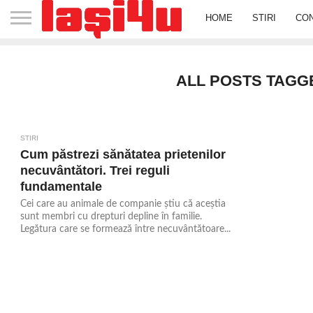
HOME
STIRI
CO
ALL POSTS TAGG
STIRI
743
Cum păstrezi sănătatea prietenilor
necuvântători. Trei reguli
fundamentale
Cei care au animale de companie știu că aceștia
sunt membri cu drepturi depline în familie.
Legătura care se formează între necuvântătoare...