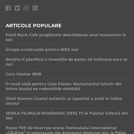
ARTICOLE POPULARE
Hard Rock Cafe pregătește deschiderea unui restaurant la
Iași
Începe construcția pentru IKEA Iași
Berăria H planifică o investiție de peste 40 milioane euro la
Iași
Curs Valutar BNR
O nouă viață pentru Casa Kieser: Monumentul istoric din
inima Iașului se redeschide sâmbătă
Oishi Ramen: Gustul autentic al Japoniei a sosit în inima
Iașului
SERILE FILMULUI ROMÂNESC (SFR) 17, la Palatul Culturii din
Iași
Peste 700 de tineri pe scena Festivalului Internațional
„Cătălina” și spectacole ale Ateneului Național Iași, la Palas