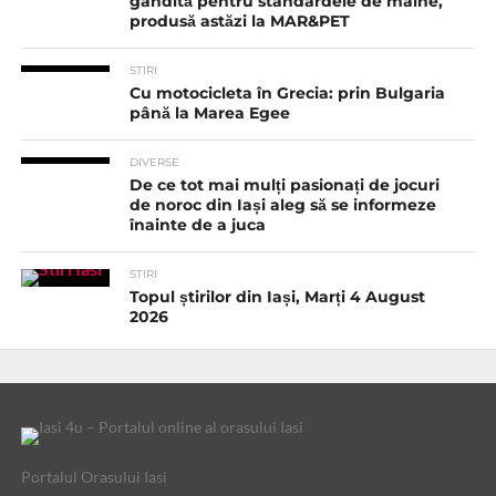
gândită pentru standardele de mâine,
produsă astăzi la MAR&PET
STIRI
Cu motocicleta în Grecia: prin Bulgaria
până la Marea Egee
DIVERSE
De ce tot mai mulți pasionați de jocuri
de noroc din Iași aleg să se informeze
înainte de a juca
STIRI
Topul știrilor din Iași, Marți 4 August
2026
Portalul Orasului Iasi