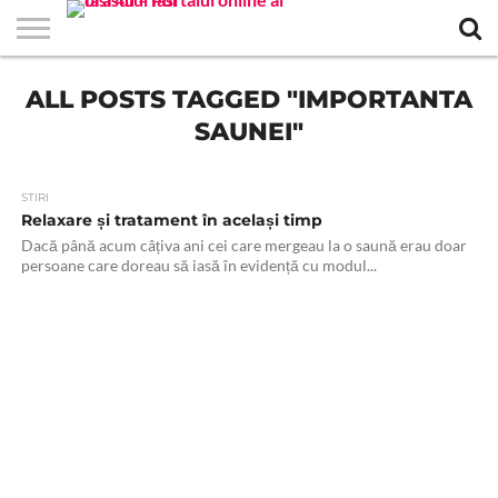
EVENIMENTE
ALL POSTS TAGGED "IMPORTANTA
STIRI
APARTAMENTE
STIRI
JOBS
FILME
CLUBURI /
BARURI /
SALI DE
SALOANE DE
AGENTII
RESTAURANTE
PIZZA
PISCINA
FLORARII
RADIO
SPALATORII
TRACTARI
TAXI
CINEMA
TEATRU
HOTELURI
TEREN
TEREN
FARMACII
COFFEE-
FIRME DE
RENT
NOI IASI
IASI
IN
LA
DISCOTECI
CAFENELE
FORTA
INFRUMUSETARE
DE
IN IASI
IN
IN IASI
LIVE
AUTO
AUTO
IN
/
SPORTIV
TENIS
NON
TO-GO
PUBLICITATE
A
IASI
CINEMA
SI
TURISM
IASI
IN IASI
IASI
PENSIUNI
IASI
STOP
CAR
SAUNEI"
FITNESS
IASI
STIRI
Relaxare și tratament în același timp
Dacă până acum câțiva ani cei care mergeau la o saună erau doar
persoane care doreau să iasă în evidență cu modul...