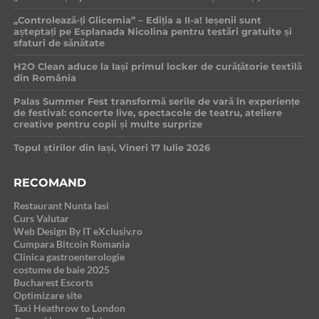
„Controlează-ți Glicemia” – Ediția a II-a! Ieșenii sunt
așteptați pe Esplanada Nicolina pentru testări gratuite și
sfaturi de sănătate
H2O Clean aduce la Iași primul locker de curățătorie textilă
din România
Palas Summer Fest transformă serile de vară în experiențe
de festival: concerte live, spectacole de teatru, ateliere
creative pentru copii și multe surprize
Topul știrilor din Iași, Vineri 17 Iulie 2026
RECOMAND
Restaurant Nunta Iasi
Curs Valutar
Web Design By IT eXclusiv.ro
Cumpara Bitcoin Romania
Clinica gastroenterologie
costume de baie 2025
Bucharest Escorts
Optimizare site
Taxi Heathrow to London