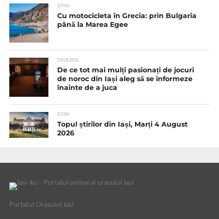
STIRI
Cu motocicleta în Grecia: prin Bulgaria
până la Marea Egee
DIVERSE
De ce tot mai mulți pasionați de jocuri
de noroc din Iași aleg să se informeze
înainte de a juca
STIRI
Topul știrilor din Iași, Marți 4 August
2026
Portalul Orasului Iasi