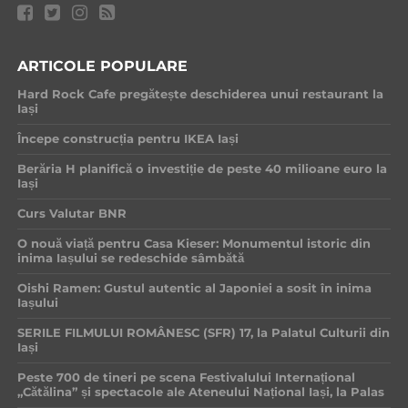
ARTICOLE POPULARE
Hard Rock Cafe pregătește deschiderea unui restaurant la
Iași
Începe construcția pentru IKEA Iași
Berăria H planifică o investiție de peste 40 milioane euro la
Iași
Curs Valutar BNR
O nouă viață pentru Casa Kieser: Monumentul istoric din
inima Iașului se redeschide sâmbătă
Oishi Ramen: Gustul autentic al Japoniei a sosit în inima
Iașului
SERILE FILMULUI ROMÂNESC (SFR) 17, la Palatul Culturii din
Iași
Peste 700 de tineri pe scena Festivalului Internațional
„Cătălina” și spectacole ale Ateneului Național Iași, la Palas