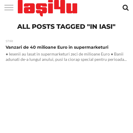
EVENIMENTE
ALL POSTS TAGGED "IN IASI"
STIRI
APARTAMENTE
STIRI
JOBS
FILME
CLUBURI /
BARURI /
SALI DE
SALOANE DE
AGENTII
RESTAURANTE
PIZZA
PISCINA
FLORARII
RADIO
SPALATORII
TRACTARI
TAXI
CINEMA
TEATRU
HOTELURI
TEREN
TEREN
FARMACII
COFFEE-
FIRME DE
RENT
NOI IASI
IASI
IN
LA
DISCOTECI
CAFENELE
FORTA
INFRUMUSETARE
DE
IN IASI
IN
IN IASI
LIVE
AUTO
AUTO
IN
/
SPORTIV
TENIS
NON
TO-GO
PUBLICITATE
A
IASI
CINEMA
SI
TURISM
IASI
IN IASI
IASI
PENSIUNI
IASI
STOP
CAR
FITNESS
IASI
STIRI
Vanzari de 40 milioane Euro in supermarketuri
● Iesenii au lasat in supermarketuri zeci de milioane Euro ● Banii
adunati de-a lungul anului, pusi la ciorap special pentru perioada...