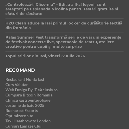
„Controlează-ți Glicemia” – Ediția a II-a! Ieșenii sunt
așteptați pe Esplanada Nicolina pentru testări gratuite și
sfaturi de sănătate
H2O Clean aduce la Iași primul locker de curățătorie textilă
din România
Palas Summer Fest transformă serile de vară în experiențe
de festival: concerte live, spectacole de teatru, ateliere
creative pentru copii și multe surprize
Topul știrilor din Iași, Vineri 17 Iulie 2026
RECOMAND
Restaurant Nunta Iasi
Curs Valutar
Web Design By IT eXclusiv.ro
Cumpara Bitcoin Romania
Clinica gastroenterologie
costume de baie 2025
Bucharest Escorts
Optimizare site
Taxi Heathrow to London
Cursuri Lamaze Cluj