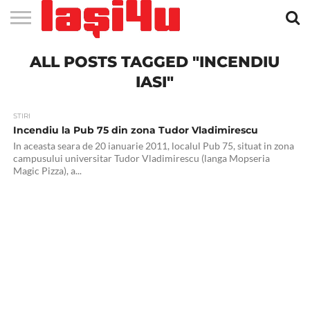
EVENIMENTE
ALL POSTS TAGGED "INCENDIU
STIRI
APARTAMENTE
STIRI
JOBS
FILME
CLUBURI /
BARURI /
SALI DE
SALOANE DE
AGENTII
RESTAURANTE
PIZZA
PISCINA
FLORARII
RADIO
SPALATORII
TRACTARI
TAXI
CINEMA
TEATRU
HOTELURI
TEREN
TEREN
FARMACII
COFFEE-
FIRME DE
RENT
NOI IASI
IASI
IN
LA
DISCOTECI
CAFENELE
FORTA
INFRUMUSETARE
DE
IN IASI
IN
IN IASI
LIVE
AUTO
AUTO
IN
/
SPORTIV
TENIS
NON
TO-GO
PUBLICITATE
A
IASI
CINEMA
SI
TURISM
IASI
IN IASI
IASI
PENSIUNI
IASI
STOP
CAR
IASI"
FITNESS
IASI
STIRI
Incendiu la Pub 75 din zona Tudor Vladimirescu
In aceasta seara de 20 ianuarie 2011, localul Pub 75, situat in zona
campusului universitar Tudor Vladimirescu (langa Mopseria
Magic Pizza), a...