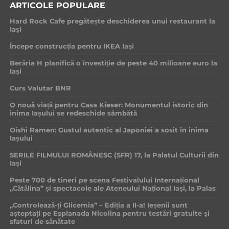
ARTICOLE POPULARE
Hard Rock Cafe pregătește deschiderea unui restaurant la
Iași
Începe construcția pentru IKEA Iași
Berăria H planifică o investiție de peste 40 milioane euro la
Iași
Curs Valutar BNR
O nouă viață pentru Casa Kieser: Monumentul istoric din
inima Iașului se redeschide sâmbătă
Oishi Ramen: Gustul autentic al Japoniei a sosit în inima
Iașului
SERILE FILMULUI ROMÂNESC (SFR) 17, la Palatul Culturii din
Iași
Peste 700 de tineri pe scena Festivalului Internațional
„Cătălina” și spectacole ale Ateneului Național Iași, la Palas
„Controlează-ți Glicemia” – Ediția a II-a! Ieșenii sunt
așteptați pe Esplanada Nicolina pentru testări gratuite și
sfaturi de sănătate