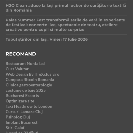
H2O Clean aduce la Iași primul locker de curățătorie textilă
din România
Palas Summer Fest transformă serile de vară în experiențe
de festival: concerte live, spectacole de teatru, ateliere
creative pentru copii și multe surprize
Topul știrilor din Iași, Vineri 17 Iulie 2026
RECOMAND
Restaurant Nunta Iasi
Curs Valutar
Web Design By IT eXclusiv.ro
Cumpara Bitcoin Romania
Clinica gastroenterologie
costume de baie 2025
Bucharest Escorts
Optimizare site
Taxi Heathrow to London
Cursuri Lamaze Cluj
Psiholog Cluj
Implant Bucuresti
Stiri Galati
Jurnal de Rădăuți