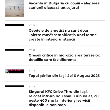
Vacanța în Bulgaria cu copiii – alegerea
stațiunii dictează tot sejurul
STIRI
Geodele de ametist nu sunt doar
„pietre mov”: semnificația unei forme
create în interiorul stâncii
STIRI
Greșeli critice în hidroizolarea teraselor:
detaliile care fac diferența
STIRI
Topul știrilor din Iași, Joi 6 August 2026
STIRI
Singurul KFC Drive-Thru din Iași,
relocat într-un nou spaţiu din Palas, cu
peste 400 mp la interior și servicii
disponibile non-stop