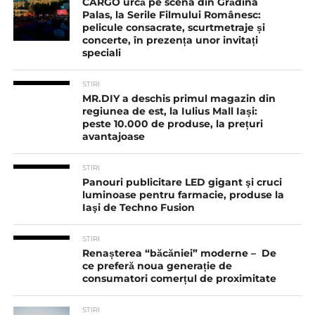
CARGO urcă pe scena din Grădina
Palas, la Serile Filmului Românesc:
pelicule consacrate, scurtmetraje și
concerte, în prezența unor invitați
speciali
STIRI
MR.DIY a deschis primul magazin din
regiunea de est, la Iulius Mall Iași:
peste 10.000 de produse, la prețuri
avantajoase
STIRI
Panouri publicitare LED gigant şi cruci
luminoase pentru farmacie, produse la
Iaşi de Techno Fusion
STIRI
Renașterea “băcăniei” moderne – De
ce preferă noua generație de
consumatori comerțul de proximitate
STIRI