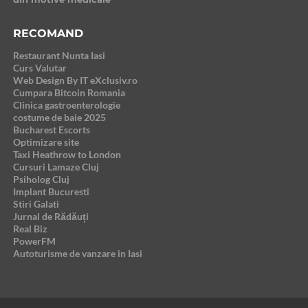
RECOMAND
Restaurant Nunta Iasi
Curs Valutar
Web Design By IT eXclusiv.ro
Cumpara Bitcoin Romania
Clinica gastroenterologie
costume de baie 2025
Bucharest Escorts
Optimizare site
Taxi Heathrow to London
Cursuri Lamaze Cluj
Psiholog Cluj
Implant Bucuresti
Stiri Galati
Jurnal de Rădăuți
Real Biz
PowerFM
Autoturisme de vanzare in Iasi