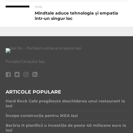
STIRI
Mindtale aduce tehnologia și empatia
într-un singur loc
Portalul Orasului Iasi
ARTICOLE POPULARE
Hard Rock Cafe pregătește deschiderea unui restaurant la
Iași
Începe construcția pentru IKEA Iași
Berăria H planifică o investiție de peste 40 milioane euro la
Iași