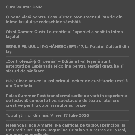
Curs Valutar BNR
O nouă viață pentru Casa Kieser: Monumentul istoric din
inima Iașului se redeschide sâmbătă
Oishi Ramen: Gustul autentic al Japoniei a sosit în inima
Iașului
SERILE FILMULUI ROMÂNESC (SFR) 17, la Palatul Culturii din
Iași
„Controlează-ți Glicemia” – Ediția a II-a! Ieșenii sunt
așteptați pe Esplanada Nicolina pentru testări gratuite și
sfaturi de sănătate
H2O Clean aduce la Iași primul locker de curățătorie textilă
din România
Palas Summer Fest transformă serile de vară în experiențe
de festival: concerte live, spectacole de teatru, ateliere
creative pentru copii și multe surprize
Topul știrilor din Iași, Vineri 17 Iulie 2026
Ieșeanca Ilinca Amariei s-a calificat pe tabloul principal la
UniCredit Iași Open. Jaqueline Cristian s-a retras de la Iași,
din motive medicale