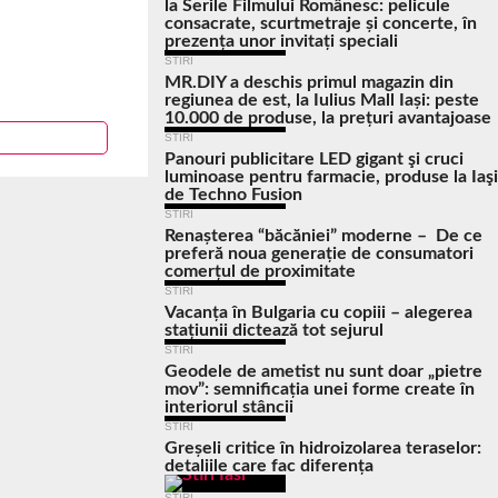
la Serile Filmului Românesc: pelicule
consacrate, scurtmetraje și concerte, în
prezența unor invitați speciali
STIRI
MR.DIY a deschis primul magazin din
regiunea de est, la Iulius Mall Iași: peste
10.000 de produse, la prețuri avantajoase
STIRI
Panouri publicitare LED gigant şi cruci
luminoase pentru farmacie, produse la Iaşi
de Techno Fusion
STIRI
Renașterea “băcăniei” moderne – De ce
preferă noua generație de consumatori
comerțul de proximitate
STIRI
Vacanța în Bulgaria cu copiii – alegerea
stațiunii dictează tot sejurul
STIRI
Geodele de ametist nu sunt doar „pietre
mov”: semnificația unei forme create în
interiorul stâncii
STIRI
Greșeli critice în hidroizolarea teraselor:
detaliile care fac diferența
STIRI