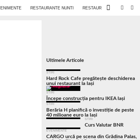
VENIMENTE
RESTAURANTE NUNTI
RESTAURANTE IN IASI
Ultimele Articole
STIRI
Hard Rock Cafe pregătește deschiderea
unui restaurant la Iași
STIRI
Începe construcția pentru IKEA Iași
STIRI
Berăria H planifică o investiție de peste
40 milioane euro la Iași
STIRI
Curs Valutar BNR
EVENIMENTE
CARGO urcă pe scena din Grădina Palas,