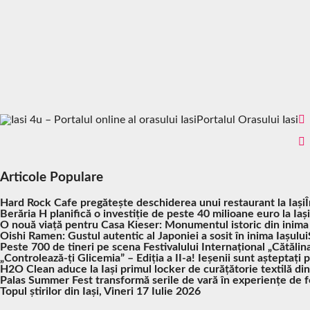
Portalul Orasului Iasi
Articole Populare
Hard Rock Cafe pregătește deschiderea unui restaurant la Iași
Berăria H planifică o investiție de peste 40 milioane euro la Iași
O nouă viață pentru Casa Kieser: Monumentul istoric din inima
Oishi Ramen: Gustul autentic al Japoniei a sosit în inima Iașului
Peste 700 de tineri pe scena Festivalului Internațional „Cătălina
„Controlează-ți Glicemia” – Ediția a II-a! Ieșenii sunt așteptați 
H2O Clean aduce la Iași primul locker de curățătorie textilă di
Palas Summer Fest transformă serile de vară în experiențe de fes
Topul știrilor din Iași, Vineri 17 Iulie 2026