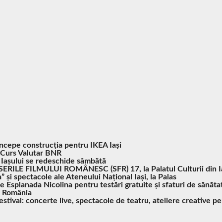
Începe construcția pentru IKEA Iași
Curs Valutar BNR
 Iașului se redeschide sâmbătă
SERILE FILMULUI ROMÂNESC (SFR) 17, la Palatul Culturii din I
” și spectacole ale Ateneului Național Iași, la Palas
pe Esplanada Nicolina pentru testări gratuite și sfaturi de sănăta
n România
tival: concerte live, spectacole de teatru, ateliere creative pe