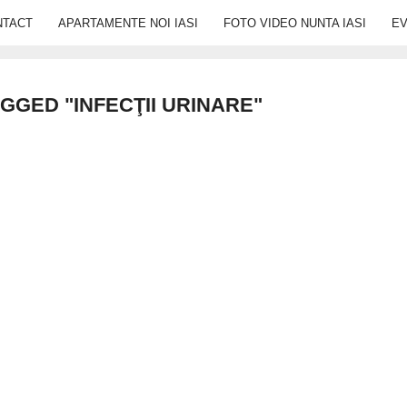
NTACT
APARTAMENTE NOI IASI
FOTO VIDEO NUNTA IASI
E
GGED "INFECŢII URINARE"