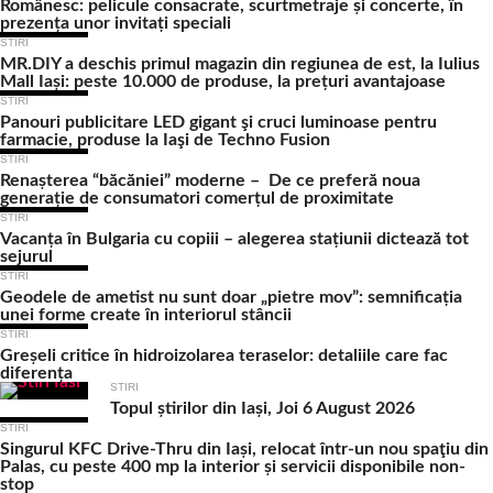
Românesc: pelicule consacrate, scurtmetraje și concerte, în
prezența unor invitați speciali
STIRI
MR.DIY a deschis primul magazin din regiunea de est, la Iulius
Mall Iași: peste 10.000 de produse, la prețuri avantajoase
STIRI
Panouri publicitare LED gigant şi cruci luminoase pentru
farmacie, produse la Iaşi de Techno Fusion
STIRI
Renașterea “băcăniei” moderne – De ce preferă noua
generație de consumatori comerțul de proximitate
STIRI
Vacanța în Bulgaria cu copiii – alegerea stațiunii dictează tot
sejurul
STIRI
Geodele de ametist nu sunt doar „pietre mov”: semnificația
unei forme create în interiorul stâncii
STIRI
Greșeli critice în hidroizolarea teraselor: detaliile care fac
diferența
STIRI
Topul știrilor din Iași, Joi 6 August 2026
STIRI
Singurul KFC Drive-Thru din Iași, relocat într-un nou spaţiu din
Palas, cu peste 400 mp la interior și servicii disponibile non-
stop