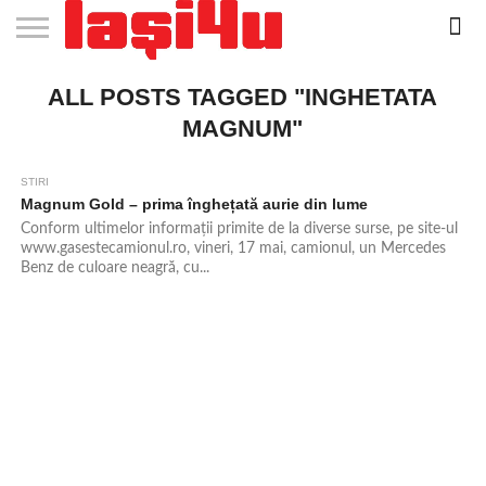
EVENIMENTE
ALL POSTS TAGGED "INGHETATA
STIRI
APARTAMENTE
STIRI
JOBS
FILME
CLUBURI /
BARURI /
SALI DE
SALOANE DE
AGENTII
RESTAURANTE
PIZZA
PISCINA
FLORARII
RADIO
SPALATORII
TRACTARI
TAXI
CINEMA
TEATRU
HOTELURI
TEREN
TEREN
FARMACII
COFFEE-
FIRME DE
RENT
NOI IASI
IASI
IN
LA
DISCOTECI
CAFENELE
FORTA
INFRUMUSETARE
DE
IN IASI
IN
IN IASI
LIVE
AUTO
AUTO
IN
/
SPORTIV
TENIS
NON
TO-GO
PUBLICITATE
A
IASI
CINEMA
SI
TURISM
IASI
IN
IASI
PENSIUNI
IASI
STOP
CAR
MAGNUM"
FITNESS
IASI
IASI
STIRI
Magnum Gold – prima înghețată aurie din lume
Conform ultimelor informații primite de la diverse surse, pe site-ul
www.gasestecamionul.ro, vineri, 17 mai, camionul, un Mercedes
Benz de culoare neagră, cu...