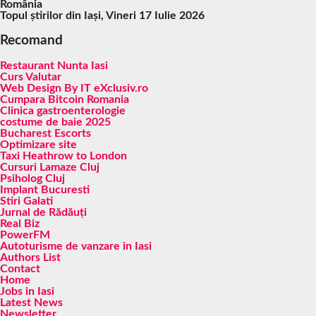
România
Topul știrilor din Iași, Vineri 17 Iulie 2026
Recomand
Restaurant Nunta Iasi
Curs Valutar
Web Design By IT eXclusiv.ro
Cumpara Bitcoin Romania
Clinica gastroenterologie
costume de baie 2025
Bucharest Escorts
Optimizare site
Taxi Heathrow to London
Cursuri Lamaze Cluj
Psiholog Cluj
Implant Bucuresti
Stiri Galati
Jurnal de Rădăuți
Real Biz
PowerFM
Autoturisme de vanzare in Iasi
Authors List
Contact
Home
Jobs in Iasi
Latest News
Newsletter