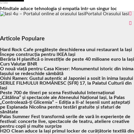
STIRI
Mindtale aduce tehnologia și empatia într-un singur loc
Portalul Orasului Iasi
Articole Populare
Hard Rock Cafe pregătește deschiderea unui restaurant la Iași
Începe construcția pentru IKEA Iași
Berăria H planifică o investiție de peste 40 milioane euro la Iași
Curs Valutar BNR
O nouă viață pentru Casa Kieser: Monumentul istoric din inima
Iașului se redeschide sâmbătă
Oishi Ramen: Gustul autentic al Japoniei a sosit în inima Iașului
SERILE FILMULUI ROMÂNESC (SFR) 17, la Palatul Culturii din
Iași
Peste 700 de tineri pe scena Festivalului Internațional
„Cătălina” și spectacole ale Ateneului Național Iași, la Palas
„Controlează-ți Glicemia” – Ediția a II-a! Ieșenii sunt așteptați
pe Esplanada Nicolina pentru testări gratuite și sfaturi de
sănătate
Palas Summer Fest transformă serile de vară în experiențe de
festival: concerte live, spectacole de teatru, ateliere creative
pentru copii și multe surprize
H2O Clean aduce la Iași primul locker de curățătorie textilă din