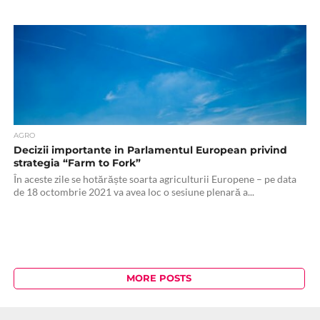
AGRO
Decizii importante in Parlamentul European privind
strategia “Farm to Fork”
În aceste zile se hotărăște soarta agriculturii Europene – pe data
de 18 octombrie 2021 va avea loc o sesiune plenară a...
MORE POSTS