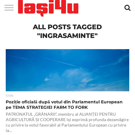
EVENIMENTE
ALL POSTS TAGGED
STIRI
APARTAMENTE
STIRI
JOBS
FILME
CLUBURI /
BARURI /
SALI DE
SALOANE DE
AGENTII
RESTAURANTE
PIZZA
PISCINA
FLORARII
RADIO
SPALATORII
TRACTARI
TAXI
CINEMA
TEATRU
HOTELURI
TEREN
TEREN
FARMACII
COFFEE-
FIRME DE
RENT
NOI IASI
IASI
IN
LA
DISCOTECI
CAFENELE
FORTA
INFRUMUSETARE
DE
IN IASI
IN
IN IASI
LIVE
AUTO
AUTO
IN
/
SPORTIV
TENIS
NON
TO-GO
PUBLICITATE
A
IASI
CINEMA
SI
TURISM
IASI
IN IASI
IASI
PENSIUNI
IASI
STOP
CAR
"INGRASAMINTE"
FITNESS
IASI
STIRI
Poziție oficială după votul din Parlamentul European
pe TEMA STRATEGIEI FARM TO FORK
PATRONATUL „GRÂNARII”, membru al ALIANȚEI PENTRU
AGRICULTURĂ ȘI COOPERARE își exprimă profunda dezamăgire
cu privire la votul favorabil al Parlamentului European cu privire
la...