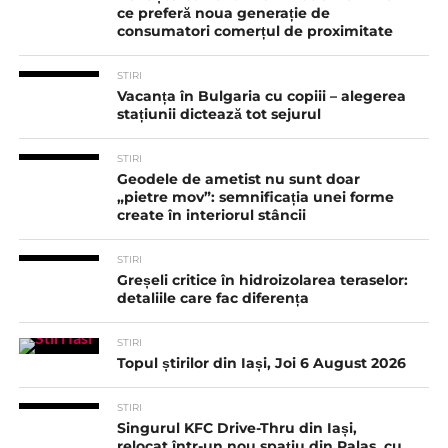
ce preferă noua generație de
consumatori comerțul de proximitate
STIRI
Vacanța în Bulgaria cu copiii – alegerea
stațiunii dictează tot sejurul
STIRI
Geodele de ametist nu sunt doar
„pietre mov”: semnificația unei forme
create în interiorul stâncii
STIRI
Greșeli critice în hidroizolarea teraselor:
detaliile care fac diferența
STIRI
Topul știrilor din Iași, Joi 6 August 2026
STIRI
Singurul KFC Drive-Thru din Iași,
relocat într-un nou spaţiu din Palas, cu