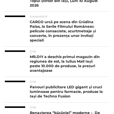
Topul știrilor din Iași, Luni 10 August
2026
EVENIMENTE
CARGO urcă pe scena din Grădina
Palas, la Serile Filmului Românesc:
pelicule consacrate, scurtmetraje și
concerte, în prezența unor invitați
speciali
STIRI
MR.DIY a deschis primul magazin din
regiunea de est, la Iulius Mall Iași:
peste 10.000 de produse, la prețuri
avantajoase
STIRI
Panouri publicitare LED gigant şi cruci
luminoase pentru farmacie, produse la
Iaşi de Techno Fusion
STIRI
Renașterea “băcăniei” moderne – De