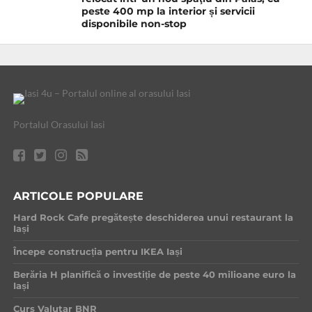
peste 400 mp la interior și servicii
disponibile non-stop
Portalul Orasului Iasi
ARTICOLE POPULARE
Hard Rock Cafe pregătește deschiderea unui restaurant la
Iași
Începe construcția pentru IKEA Iași
Berăria H planifică o investiție de peste 40 milioane euro la
Iași
Curs Valutar BNR