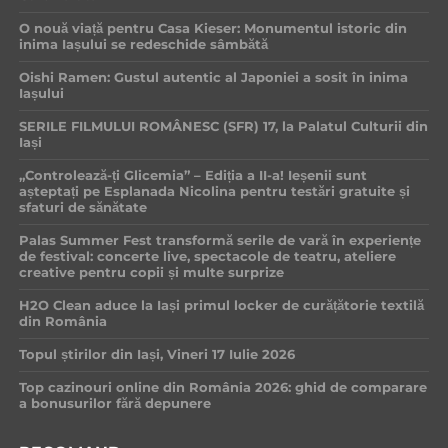
O nouă viață pentru Casa Kieser: Monumentul istoric din
inima Iașului se redeschide sâmbătă
Oishi Ramen: Gustul autentic al Japoniei a sosit în inima
Iașului
SERILE FILMULUI ROMÂNESC (SFR) 17, la Palatul Culturii din
Iași
„Controlează-ți Glicemia” – Ediția a II-a! Ieșenii sunt
așteptați pe Esplanada Nicolina pentru testări gratuite și
sfaturi de sănătate
Palas Summer Fest transformă serile de vară în experiențe
de festival: concerte live, spectacole de teatru, ateliere
creative pentru copii și multe surprize
H2O Clean aduce la Iași primul locker de curățătorie textilă
din România
Topul știrilor din Iași, Vineri 17 Iulie 2026
Top cazinouri online din România 2026: ghid de comparare
a bonusurilor fără depunere