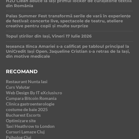
H2O Clean aduce la Iași primul locker de curățătorie textilă
din România
Palas Summer Fest transformă serile de vară în experiențe
de festival: concerte live, spectacole de teatru, ateliere
creative pentru copii și multe surprize
Topul știrilor din Iași, Vineri 17 Iulie 2026
Ieșeanca Ilinca Amariei s-a calificat pe tabloul principal la
UniCredit Iași Open. Jaqueline Cristian s-a retras de la Iași,
din motive medicale
RECOMAND
Restaurant Nunta Iasi
Curs Valutar
Web Design By IT eXclusiv.ro
Cumpara Bitcoin Romania
Clinica gastroenterologie
costume de baie 2025
Bucharest Escorts
Optimizare site
Taxi Heathrow to London
Cursuri Lamaze Cluj
Psiholog Cluj