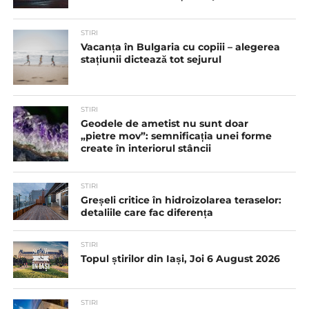
STIRI
Vacanța în Bulgaria cu copiii – alegerea
stațiunii dictează tot sejurul
STIRI
Geodele de ametist nu sunt doar
„pietre mov”: semnificația unei forme
create în interiorul stâncii
STIRI
Greșeli critice în hidroizolarea teraselor:
detaliile care fac diferența
STIRI
Topul știrilor din Iași, Joi 6 August 2026
STIRI