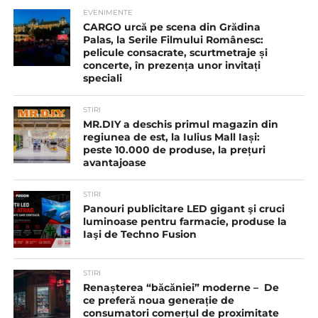
EVENIMENTE
CARGO urcă pe scena din Grădina
Palas, la Serile Filmului Românesc:
pelicule consacrate, scurtmetraje și
concerte, în prezența unor invitați
speciali
STIRI
MR.DIY a deschis primul magazin din
regiunea de est, la Iulius Mall Iași:
peste 10.000 de produse, la prețuri
avantajoase
STIRI
Panouri publicitare LED gigant şi cruci
luminoase pentru farmacie, produse la
Iaşi de Techno Fusion
STIRI
Renașterea “băcăniei” moderne – De
ce preferă noua generație de
consumatori comerțul de proximitate