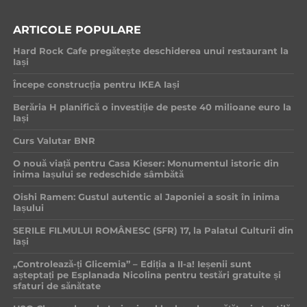
ARTICOLE POPULARE
Hard Rock Cafe pregătește deschiderea unui restaurant la
Iași
Începe construcția pentru IKEA Iași
Berăria H planifică o investiție de peste 40 milioane euro la
Iași
Curs Valutar BNR
O nouă viață pentru Casa Kieser: Monumentul istoric din
inima Iașului se redeschide sâmbătă
Oishi Ramen: Gustul autentic al Japoniei a sosit în inima
Iașului
SERILE FILMULUI ROMÂNESC (SFR) 17, la Palatul Culturii din
Iași
„Controlează-ți Glicemia” – Ediția a II-a! Ieșenii sunt
așteptați pe Esplanada Nicolina pentru testări gratuite și
sfaturi de sănătate