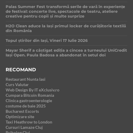
Palas Summer Fest transformă serile de vară în experiențe
de festival: concerte live, spectacole de teatru, ateliere
creative pentru copii și multe surprize
H2O Clean aduce la Iași primul locker de curățătorie textilă
din România
Topul știrilor din Iași, Vineri 17 Iulie 2026
Mayar Sherif a câștigat ediția a cincea a turneului UniCredit
Iași Open. Paula Badosa a abandonat în setul doi
RECOMAND
Restaurant Nunta Iasi
Curs Valutar
Web Design By IT eXclusiv.ro
Cumpara Bitcoin Romania
Clinica gastroenterologie
costume de baie 2025
Bucharest Escorts
Optimizare site
Taxi Heathrow to London
Cursuri Lamaze Cluj
Psiholog Cluj