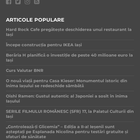
ARTICOLE POPULARE
Hard Rock Cafe pregătește deschiderea unui restaurant la
Iași
Începe construcția pentru IKEA Iași
Berăria H planifică o investiție de peste 40 milioane euro la
Iași
Curs Valutar BNR
O nouă viață pentru Casa Kieser: Monumentul istoric din
inima Iașului se redeschide sâmbătă
Oishi Ramen: Gustul autentic al Japoniei a sosit în inima
Iașului
SERILE FILMULUI ROMÂNESC (SFR) 17, la Palatul Culturii din
Iași
„Controlează-ți Glicemia” – Ediția a II-a! Ieșenii sunt
așteptați pe Esplanada Nicolina pentru testări gratuite și
sfaturi de sănătate