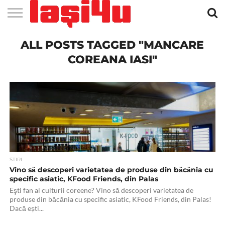
EVENIMENTE
ALL POSTS TAGGED "MANCARE
STIRI
APARTAMENTE
STIRI
JOBS
FILME
CLUBURI /
BARURI /
SALI DE
SALOANE DE
AGENTII
RESTAURANTE
PIZZA
PISCINA
FLORARII
RADIO
SPALATORII
TRACTARI
TAXI
CINEMA
TEATRU
HOTELURI
TEREN
TEREN
FARMACII
COFFEE-
FIRME DE
RENT
NOI IASI
IASI
IN
LA
DISCOTECI
CAFENELE
FORTA
INFRUMUSETARE
DE
IN IASI
IN
IN IASI
LIVE
AUTO
AUTO
IN
/
SPORTIV
TENIS
NON
TO-GO
PUBLICITATE
A
IASI
CINEMA
SI
TURISM
IASI
IN IASI
IASI
PENSIUNI
IASI
STOP
CAR
COREANA IASI"
FITNESS
IASI
STIRI
Vino să descoperi varietatea de produse din băcănia cu
specific asiatic, KFood Friends, din Palas
Eşti fan al culturii coreene? Vino să descoperi varietatea de
produse din băcănia cu specific asiatic, KFood Friends, din Palas!
Dacă ești...