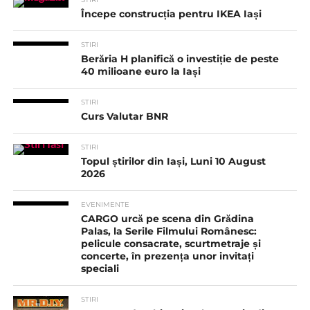
Începe construcția pentru IKEA Iași
STIRI
Berăria H planifică o investiție de peste
40 milioane euro la Iași
STIRI
Curs Valutar BNR
STIRI
Topul știrilor din Iași, Luni 10 August
2026
EVENIMENTE
CARGO urcă pe scena din Grădina
Palas, la Serile Filmului Românesc:
pelicule consacrate, scurtmetraje și
concerte, în prezența unor invitați
speciali
STIRI