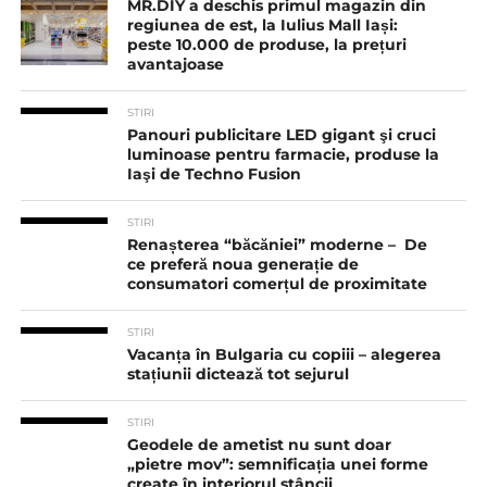
MR.DIY a deschis primul magazin din
regiunea de est, la Iulius Mall Iași:
peste 10.000 de produse, la prețuri
avantajoase
STIRI
Panouri publicitare LED gigant şi cruci
luminoase pentru farmacie, produse la
Iaşi de Techno Fusion
STIRI
Renașterea “băcăniei” moderne – De
ce preferă noua generație de
consumatori comerțul de proximitate
STIRI
Vacanța în Bulgaria cu copiii – alegerea
stațiunii dictează tot sejurul
STIRI
Geodele de ametist nu sunt doar
„pietre mov”: semnificația unei forme
create în interiorul stâncii