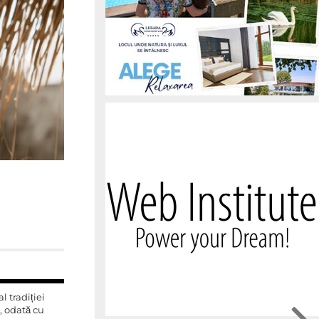
 tradiției
, odată cu