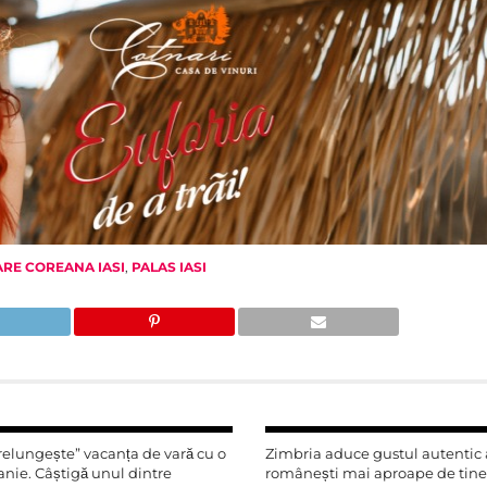
RE COREANA IASI
,
PALAS IASI
prelungește” vacanța de vară cu o
Zimbria aduce gustul autentic al
nie. Câștigă unul dintre
românești mai aproape de tine