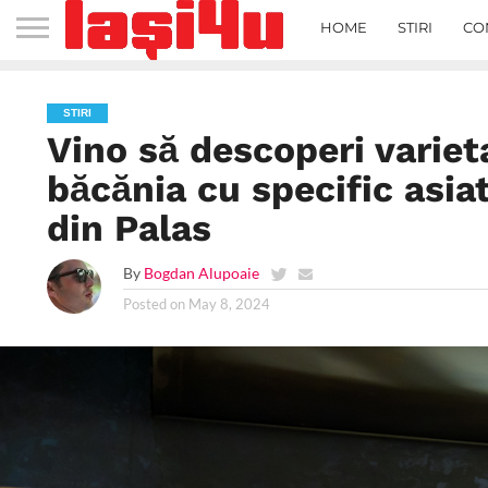
HOME
STIRI
CO
STIRI
Vino să descoperi variet
băcănia cu specific asia
din Palas
By
Bogdan Alupoaie
Posted on
May 8, 2024