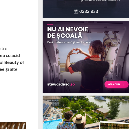
ntre
ea cu acid
dul
Beauty of
nee
și
alte