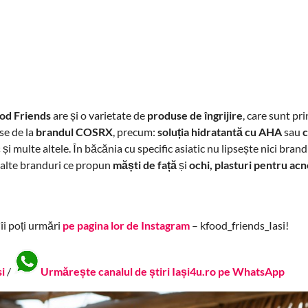
od Friends
are și o varietate de
produse de îngrijire
, care sunt pri
se de la
brandul COSRX
, precum:
soluția hidratantă cu AHA
sau
c
c
și multe altele. În băcănia cu specific asiatic nu lipsește nici bran
e alte branduri ce propun
măști de față
și
ochi, plasturi pentru ac
,
îi poți urmări
pe pagina lor de Instagram
– kfood_friends_Iasi!
si
/
Urmărește canalul de știri Iași4u.ro pe WhatsApp