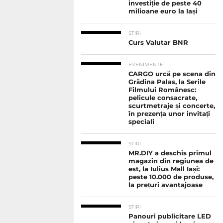
investiție de peste 40
milioane euro la Iași
STIRI
Curs Valutar BNR
EVENIMENTE
CARGO urcă pe scena din
Grădina Palas, la Serile
Filmului Românesc:
pelicule consacrate,
scurtmetraje și concerte,
în prezența unor invitați
speciali
STIRI
MR.DIY a deschis primul
magazin din regiunea de
est, la Iulius Mall Iași:
peste 10.000 de produse,
la prețuri avantajoase
STIRI
Panouri publicitare LED