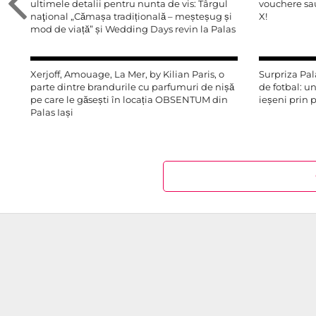
ultimele detalii pentru nunta de vis: Târgul
vouchere sa
naţional „Cămașa tradițională – meșteșug și
X!
mod de viață” și Wedding Days revin la Palas
Xerjoff, Amouage, La Mer, by Kilian Paris, o
Surpriza Pal
parte dintre brandurile cu parfumuri de nișă
de fotbal: un
pe care le găsești în locația OBSENTUM din
ieșeni prin 
Palas Iași