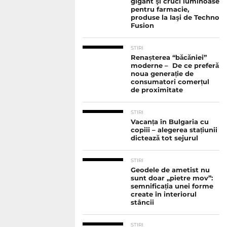
gigant şi cruci luminoase
pentru farmacie,
produse la Iaşi de Techno
Fusion
STIRI
Renașterea “băcăniei”
moderne – De ce preferă
noua generație de
consumatori comerțul
de proximitate
STIRI
Vacanța în Bulgaria cu
copiii – alegerea stațiunii
dictează tot sejurul
STIRI
Geodele de ametist nu
sunt doar „pietre mov”:
semnificația unei forme
create în interiorul
stâncii
STIRI