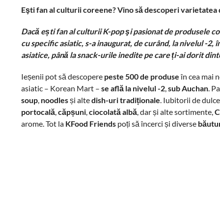
Eşti fan al culturii coreene? Vino să descoperi varietatea 
Dacă ești fan al culturii K-pop şi pasionat de produsele c
cu specific asiatic, s-a inaugurat, de curând, la nivelul -2,
asiatice, până la snack-urile inedite pe care ți-ai dorit din
Ieșenii pot să descopere
peste 500 de produse
în cea mai n
asiatic – Korean Mart –
se află la nivelul -2
,
sub Auchan
. P
soup
,
noodles
și alte
dish-uri tradiționale
. Iubitorii de dulc
portocală
,
căpșuni
,
ciocolată albă
, dar și alte sortimente,
C
arome. Tot la
KFood Friends
poți să încerci și diverse
băutu