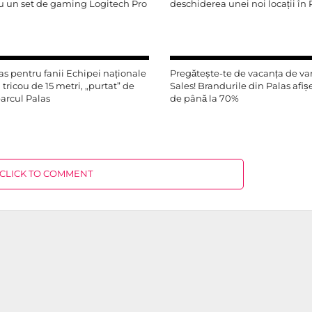
u un set de gaming Logitech Pro
deschiderea unei noi locații în P
as pentru fanii Echipei naționale
Pregătește-te de vacanța de v
 tricou de 15 metri, „purtat” de
Sales! Brandurile din Palas afiș
parcul Palas
de până la 70%
CLICK TO COMMENT