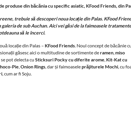
de produse din băcănia cu specific asiatic, KFood Friends, din Pa
oreene, trebuie să descoperi noua locație din Palas. KFood Frien
 în galeria de sub Auchan. Aici vei găsi de la faimoasele tratamente
totdeauna să le încerci.
ouă locație din Palas –
KFood Friends
. Noul concept de băcănie cu
asionații găsesc aici o multitudine de sortimente de
ramen
,
miso
e se pot delecta cu
Sticksuri Pocky
cu diferite arome
,
Kit-Kat cu
hoco-Pie
,
Onion Rings
, dar și faimoasele
prăjiturele Mochi
, cu f
ri
, cum ar fi Soju.