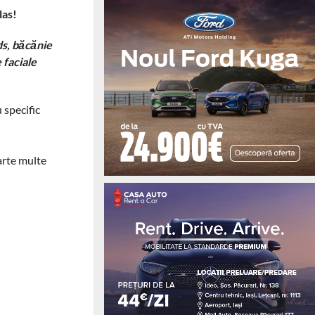
las!
ds, băcănie
 faciale
 specific
oarte multe