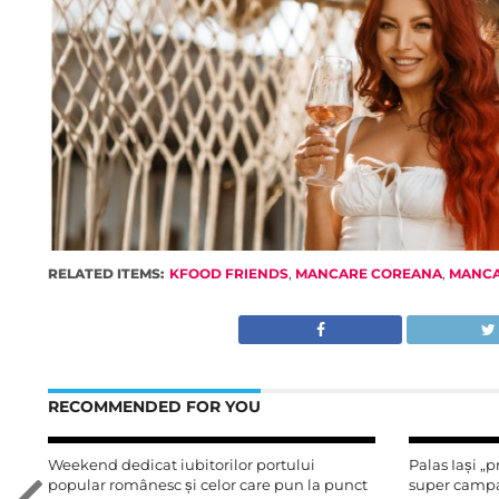
RELATED ITEMS:
KFOOD FRIENDS
,
MANCARE COREANA
,
MANCA
RECOMMENDED FOR YOU
Weekend dedicat iubitorilor portului
Palas Iași „
popular românesc și celor care pun la punct
super campa