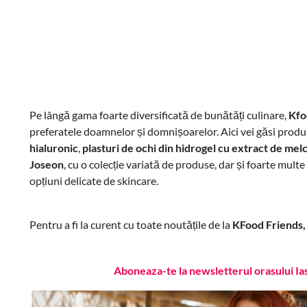
Pe lângă gama foarte diversificată de bunătăți culinare,
Kfo
preferatele doamnelor și domnișoarelor. Aici vei găsi produ
hialuronic
,
plasturi de ochi din hidrogel cu extract de mel
Joseon
, cu o colecție variată de produse, dar și foarte mult
opțiuni delicate
de skincare.
Pentru a fi la curent cu toate noutățile de la
KFood Friends
Aboneaza-te la newsletterul orasului Ia