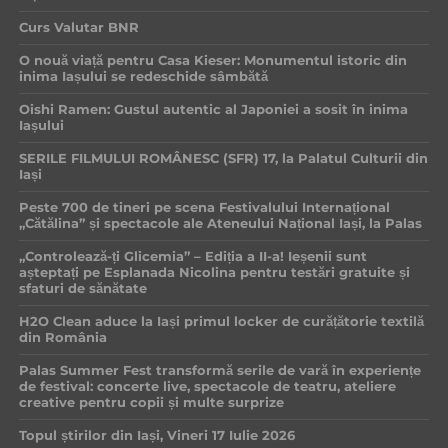
Curs Valutar BNR
O nouă viață pentru Casa Kieser: Monumentul istoric din
inima Iașului se redeschide sâmbătă
Oishi Ramen: Gustul autentic al Japoniei a sosit în inima
Iașului
SERILE FILMULUI ROMÂNESC (SFR) 17, la Palatul Culturii din
Iași
Peste 700 de tineri pe scena Festivalului Internațional
„Cătălina” și spectacole ale Ateneului Național Iași, la Palas
„Controlează-ți Glicemia” – Ediția a II-a! Ieșenii sunt
așteptați pe Esplanada Nicolina pentru testări gratuite și
sfaturi de sănătate
H2O Clean aduce la Iași primul locker de curățătorie textilă
din România
Palas Summer Fest transformă serile de vară în experiențe
de festival: concerte live, spectacole de teatru, ateliere
creative pentru copii și multe surprize
Topul știrilor din Iași, Vineri 17 Iulie 2026