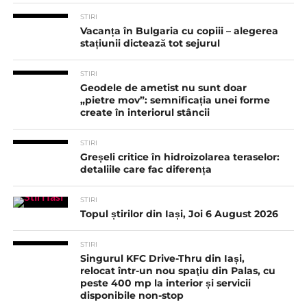
STIRI
Vacanța în Bulgaria cu copiii – alegerea
stațiunii dictează tot sejurul
STIRI
Geodele de ametist nu sunt doar
„pietre mov”: semnificația unei forme
create în interiorul stâncii
STIRI
Greșeli critice în hidroizolarea teraselor:
detaliile care fac diferența
STIRI
Topul știrilor din Iași, Joi 6 August 2026
STIRI
Singurul KFC Drive-Thru din Iași,
relocat într-un nou spaţiu din Palas, cu
peste 400 mp la interior și servicii
disponibile non-stop