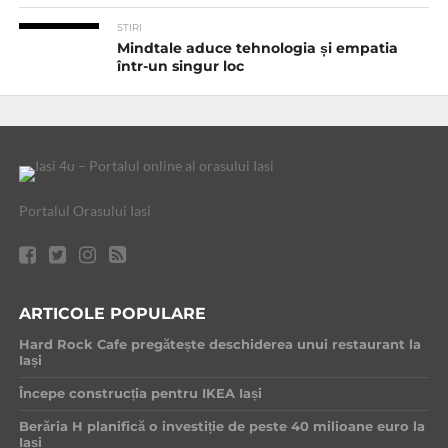
STIRI
Mindtale aduce tehnologia și empatia
într-un singur loc
Portalul Orasului Iasi
ARTICOLE POPULARE
Hard Rock Cafe pregătește deschiderea unui restaurant la
Iași
Începe construcția pentru IKEA Iași
Berăria H planifică o investiție de peste 40 milioane euro la
Iași