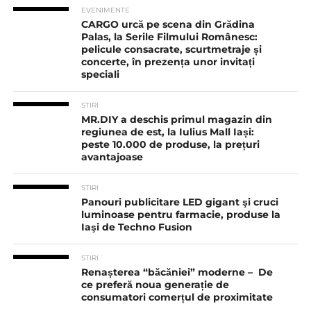
EVENIMENTE
CARGO urcă pe scena din Grădina
Palas, la Serile Filmului Românesc:
pelicule consacrate, scurtmetraje și
concerte, în prezența unor invitați
speciali
STIRI
MR.DIY a deschis primul magazin din
regiunea de est, la Iulius Mall Iași:
peste 10.000 de produse, la prețuri
avantajoase
STIRI
Panouri publicitare LED gigant şi cruci
luminoase pentru farmacie, produse la
Iaşi de Techno Fusion
STIRI
Renașterea “băcăniei” moderne – De
ce preferă noua generație de
consumatori comerțul de proximitate