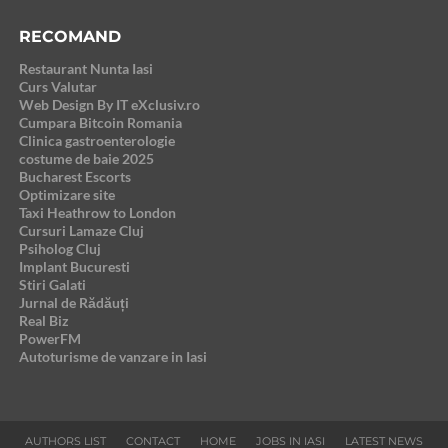
RECOMAND
Restaurant Nunta Iasi
Curs Valutar
Web Design By IT eXclusiv.ro
Cumpara Bitcoin Romania
Clinica gastroenterologie
costume de baie 2025
Bucharest Escorts
Optimizare site
Taxi Heathrow to London
Cursuri Lamaze Cluj
Psiholog Cluj
Implant Bucuresti
Stiri Galati
Jurnal de Rădăuți
Real Biz
PowerFM
Autoturisme de vanzare in Iasi
AUTHORS LIST
CONTACT
HOME
JOBS IN IASI
LATEST NEWS