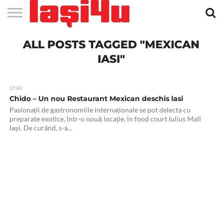
EVENIMENTE
ALL POSTS TAGGED "MEXICAN
STIRI
APARTAMENTE
STIRI
JOBS
FILME
CLUBURI /
BARURI /
SALI DE
SALOANE DE
AGENTII
RESTAURANTE
PIZZA
PISCINA
FLORARII
RADIO
SPALATORII
TRACTARI
TAXI
CINEMA
TEATRU
HOTELURI
TEREN
TEREN
FARMACII
COFFEE-
FIRME DE
RENT
NOI IASI
IASI
IN
LA
DISCOTECI
CAFENELE
FORTA
INFRUMUSETARE
DE
IN IASI
IN
IN IASI
LIVE
AUTO
AUTO
IN
/
SPORTIV
TENIS
NON
TO-GO
PUBLICITATE
A
IASI
CINEMA
SI
TURISM
IASI
IN IASI
IASI
PENSIUNI
IASI
STOP
CAR
IASI"
FITNESS
IASI
STIRI
Chido – Un nou Restaurant Mexican deschis lasi
Pasionații de gastronomiile internaționale se pot delecta cu
preparate exotice, într-o nouă locație, în food court Iulius Mall
Iași. De curând, s-a...