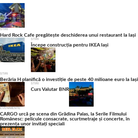
STIRI
Hard Rock Cafe pregătește deschiderea unui restaurant la Iași
STIRI
Începe construcția pentru IKEA Iași
STIRI
Berăria H planifică o investiție de peste 40 milioane euro la Iași
STIRI
Curs Valutar BNR
EVENIMENTE
CARGO urcă pe scena din Grădina Palas, la Serile Filmului
Românesc: pelicule consacrate, scurtmetraje și concerte, în
prezența unor invitați speciali