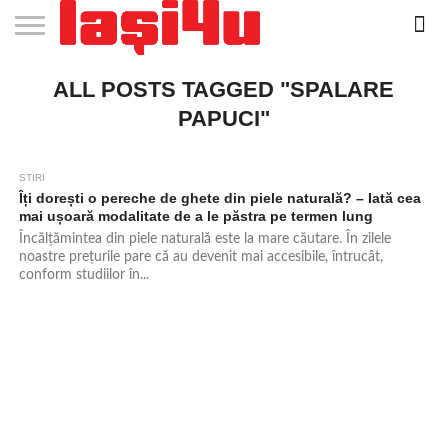
EVENIMENTE
ALL POSTS TAGGED "SPALARE
STIRI
APARTAMENTE
STIRI
JOBS
FILME
CLUBURI /
BARURI /
SALI DE
SALOANE DE
AGENTII
RESTAURANTE
PIZZA
PISCINA
FLORARII
RADIO
SPALATORII
TRACTARI
TAXI
CINEMA
TEATRU
HOTELURI
TEREN
TEREN
FARMACII
COFFEE-
FIRME DE
RENT
NOI IASI
IASI
IN
LA
DISCOTECI
CAFENELE
FORTA
INFRUMUSETARE
DE
IN IASI
IN
IN IASI
LIVE
AUTO
AUTO
IN
/
SPORTIV
TENIS
NON
TO-GO
PUBLICITATE
A
IASI
CINEMA
SI
TURISM
IASI
IN
IASI
PENSIUNI
IASI
STOP
CAR
PAPUCI"
FITNESS
IASI
IASI
STIRI
939
Îți dorești o pereche de ghete din piele naturală? – Iată cea
mai ușoară modalitate de a le păstra pe termen lung
Încălțămintea din piele naturală este la mare căutare. În zilele
noastre prețurile pare că au devenit mai accesibile, întrucât,
conform studiilor în...