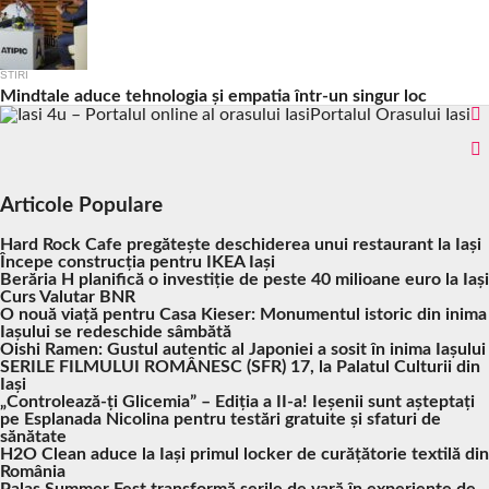
STIRI
Mindtale aduce tehnologia și empatia într-un singur loc
Portalul Orasului Iasi
Articole Populare
Hard Rock Cafe pregătește deschiderea unui restaurant la Iași
Începe construcția pentru IKEA Iași
Berăria H planifică o investiție de peste 40 milioane euro la Iași
Curs Valutar BNR
O nouă viață pentru Casa Kieser: Monumentul istoric din inima
Iașului se redeschide sâmbătă
Oishi Ramen: Gustul autentic al Japoniei a sosit în inima Iașului
SERILE FILMULUI ROMÂNESC (SFR) 17, la Palatul Culturii din
Iași
„Controlează-ți Glicemia” – Ediția a II-a! Ieșenii sunt așteptați
pe Esplanada Nicolina pentru testări gratuite și sfaturi de
sănătate
H2O Clean aduce la Iași primul locker de curățătorie textilă din
România