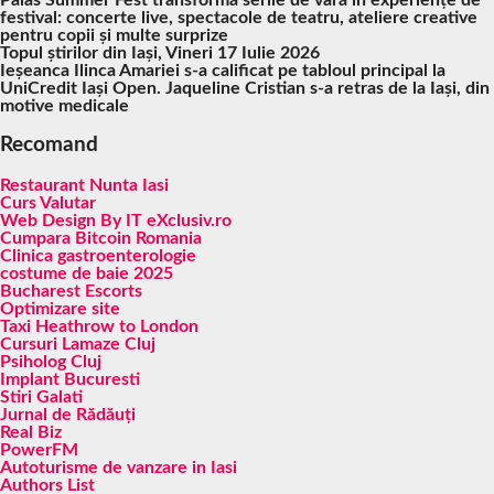
Palas Summer Fest transformă serile de vară în experiențe de
festival: concerte live, spectacole de teatru, ateliere creative
pentru copii și multe surprize
Topul știrilor din Iași, Vineri 17 Iulie 2026
Ieșeanca Ilinca Amariei s-a calificat pe tabloul principal la
UniCredit Iași Open. Jaqueline Cristian s-a retras de la Iași, din
motive medicale
Recomand
Restaurant Nunta Iasi
Curs Valutar
Web Design By IT eXclusiv.ro
Cumpara Bitcoin Romania
Clinica gastroenterologie
costume de baie 2025
Bucharest Escorts
Optimizare site
Taxi Heathrow to London
Cursuri Lamaze Cluj
Psiholog Cluj
Implant Bucuresti
Stiri Galati
Jurnal de Rădăuți
Real Biz
PowerFM
Autoturisme de vanzare in Iasi
Authors List