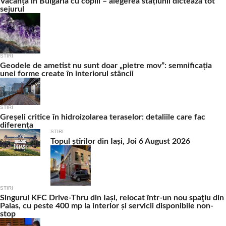
Vacanța în Bulgaria cu copiii – alegerea stațiunii dictează tot
sejurul
STIRI
Geodele de ametist nu sunt doar „pietre mov”: semnificația
unei forme create în interiorul stâncii
STIRI
Greșeli critice în hidroizolarea teraselor: detaliile care fac
diferența
STIRI
Topul știrilor din Iași, Joi 6 August 2026
STIRI
Singurul KFC Drive-Thru din Iași, relocat într-un nou spaţiu din
Palas, cu peste 400 mp la interior și servicii disponibile non-
stop