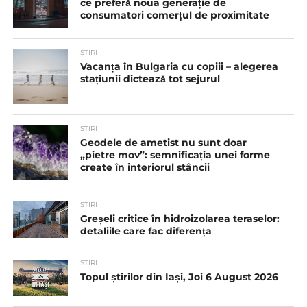
ce preferă noua generație de
consumatori comerțul de proximitate
STIRI
Vacanța în Bulgaria cu copiii – alegerea
stațiunii dictează tot sejurul
STIRI
Geodele de ametist nu sunt doar
„pietre mov”: semnificația unei forme
create în interiorul stâncii
STIRI
Greșeli critice în hidroizolarea teraselor:
detaliile care fac diferența
STIRI
Topul știrilor din Iași, Joi 6 August 2026