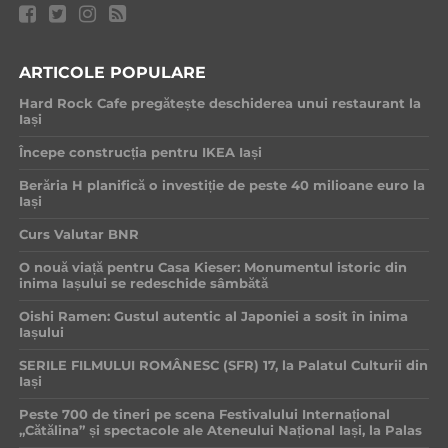
ARTICOLE POPULARE
Hard Rock Cafe pregătește deschiderea unui restaurant la
Iași
Începe construcția pentru IKEA Iași
Berăria H planifică o investiție de peste 40 milioane euro la
Iași
Curs Valutar BNR
O nouă viață pentru Casa Kieser: Monumentul istoric din
inima Iașului se redeschide sâmbătă
Oishi Ramen: Gustul autentic al Japoniei a sosit în inima
Iașului
SERILE FILMULUI ROMÂNESC (SFR) 17, la Palatul Culturii din
Iași
Peste 700 de tineri pe scena Festivalului Internațional
„Cătălina” și spectacole ale Ateneului Național Iași, la Palas