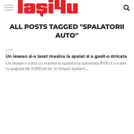
EVENIMENTE
ALL POSTS TAGGED "SPALATORII
STIRI
APARTAMENTE
STIRI
JOBS
FILME
CLUBURI /
BARURI /
SALI DE
SALOANE DE
AGENTII
RESTAURANTE
PIZZA
PISCINA
FLORARII
RADIO
SPALATORII
TRACTARI
TAXI
CINEMA
TEATRU
HOTELURI
TEREN
TEREN
FARMACII
COFFEE-
FIRME DE
RENT
NOI IASI
IASI
IN
LA
DISCOTECI
CAFENELE
FORTA
INFRUMUSETARE
DE
IN IASI
IN
IN IASI
LIVE
AUTO
AUTO
IN
/
SPORTIV
TENIS
NON
TO-GO
PUBLICITATE
A
IASI
CINEMA
SI
TURISM
IASI
IN IASI
IASI
PENSIUNI
IASI
STOP
CAR
AUTO"
FITNESS
IASI
STIRI
Un iesean si-a lasat masina la spalat si a gasit-o stricata
Un iesean s-a dus cu masina la spalatoria automata RVR si s-a ales
cu pagube de 3.000 de lei. In timpul spalarii,...