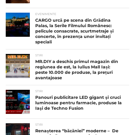
EVENIMENTE
CARGO urcă pe scena din Grădina
Palas, la Serile Filmului Românesc:
pelicule consacrate, scurtmetraje și
concerte, în prezența unor invitați
speciali
STIRI
MR.DIY a deschis primul magazin din
regiunea de est, la Iulius Mall Iași:
peste 10.000 de produse, la prețuri
avantajoase
STIRI
Panouri publicitare LED gigant şi cruci
luminoase pentru farmacie, produse la
Iaşi de Techno Fusion
STIRI
Renașterea “băcăniei” moderne – De