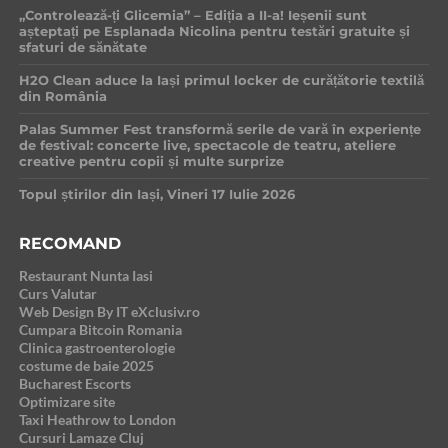
„Controlează-ți Glicemia” – Ediția a II-a! Ieșenii sunt
așteptați pe Esplanada Nicolina pentru testări gratuite și
sfaturi de sănătate
H2O Clean aduce la Iași primul locker de curățătorie textilă
din România
Palas Summer Fest transformă serile de vară în experiențe
de festival: concerte live, spectacole de teatru, ateliere
creative pentru copii și multe surprize
Topul știrilor din Iași, Vineri 17 Iulie 2026
RECOMAND
Restaurant Nunta Iasi
Curs Valutar
Web Design By IT eXclusiv.ro
Cumpara Bitcoin Romania
Clinica gastroenterologie
costume de baie 2025
Bucharest Escorts
Optimizare site
Taxi Heathrow to London
Cursuri Lamaze Cluj