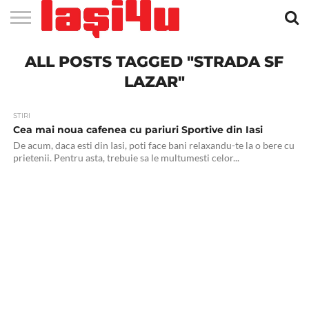
EVENIMENTE
ALL POSTS TAGGED "STRADA SF
STIRI
APARTAMENTE
STIRI
JOBS
FILME
CLUBURI /
BARURI /
SALI DE
SALOANE DE
AGENTII
RESTAURANTE
PIZZA
PISCINA
FLORARII
RADIO
SPALATORII
TRACTARI
TAXI
CINEMA
TEATRU
HOTELURI
TEREN
TEREN
FARMACII
COFFEE-
FIRME DE
RENT
NOI IASI
IASI
IN
LA
DISCOTECI
CAFENELE
FORTA
INFRUMUSETARE
DE
IN IASI
IN
IN IASI
LIVE
AUTO
AUTO
IN
/
SPORTIV
TENIS
NON
TO-GO
PUBLICITATE
A
IASI
CINEMA
SI
TURISM
IASI
IN IASI
IASI
PENSIUNI
IASI
STOP
CAR
LAZAR"
FITNESS
IASI
STIRI
Cea mai noua cafenea cu pariuri Sportive din Iasi
De acum, daca esti din Iasi, poti face bani relaxandu-te la o bere cu
prietenii. Pentru asta, trebuie sa le multumesti celor...