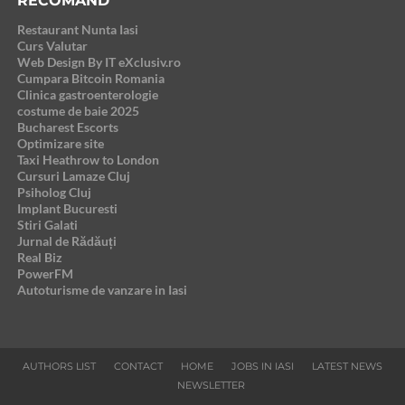
RECOMAND
Restaurant Nunta Iasi
Curs Valutar
Web Design By IT eXclusiv.ro
Cumpara Bitcoin Romania
Clinica gastroenterologie
costume de baie 2025
Bucharest Escorts
Optimizare site
Taxi Heathrow to London
Cursuri Lamaze Cluj
Psiholog Cluj
Implant Bucuresti
Stiri Galati
Jurnal de Rădăuți
Real Biz
PowerFM
Autoturisme de vanzare in Iasi
AUTHORS LIST
CONTACT
HOME
JOBS IN IASI
LATEST NEWS
NEWSLETTER