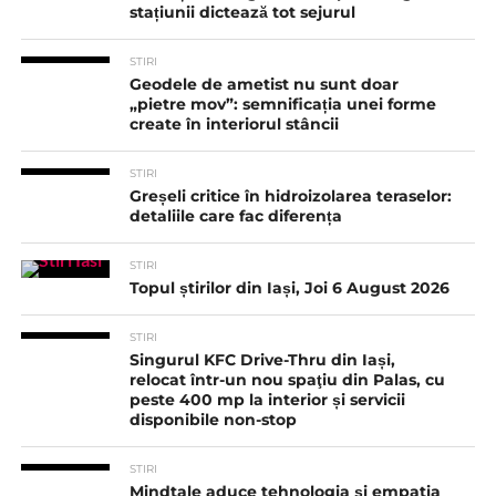
stațiunii dictează tot sejurul
STIRI
Geodele de ametist nu sunt doar
„pietre mov”: semnificația unei forme
create în interiorul stâncii
STIRI
Greșeli critice în hidroizolarea teraselor:
detaliile care fac diferența
STIRI
Topul știrilor din Iași, Joi 6 August 2026
STIRI
Singurul KFC Drive-Thru din Iași,
relocat într-un nou spaţiu din Palas, cu
peste 400 mp la interior și servicii
disponibile non-stop
STIRI
Mindtale aduce tehnologia și empatia