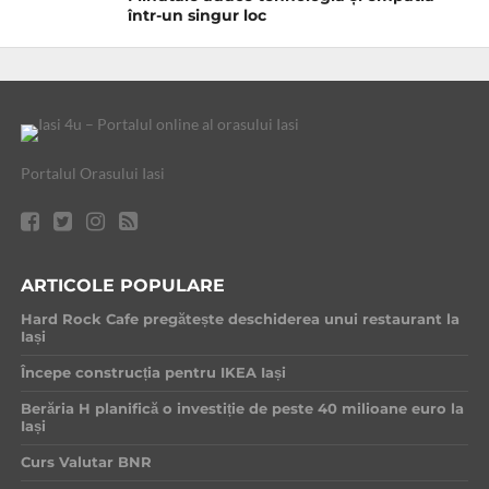
într-un singur loc
Portalul Orasului Iasi
ARTICOLE POPULARE
Hard Rock Cafe pregătește deschiderea unui restaurant la
Iași
Începe construcția pentru IKEA Iași
Berăria H planifică o investiție de peste 40 milioane euro la
Iași
Curs Valutar BNR