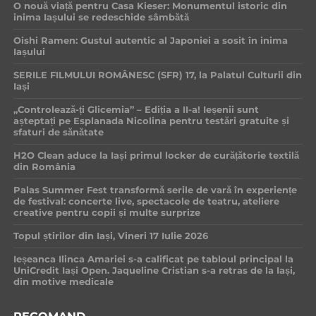
O nouă viață pentru Casa Kieser: Monumentul istoric din
inima Iașului se redeschide sâmbătă
Oishi Ramen: Gustul autentic al Japoniei a sosit în inima
Iașului
SERILE FILMULUI ROMÂNESC (SFR) 17, la Palatul Culturii din
Iași
„Controlează-ți Glicemia” – Ediția a II-a! Ieșenii sunt
așteptați pe Esplanada Nicolina pentru testări gratuite și
sfaturi de sănătate
H2O Clean aduce la Iași primul locker de curățătorie textilă
din România
Palas Summer Fest transformă serile de vară în experiențe
de festival: concerte live, spectacole de teatru, ateliere
creative pentru copii și multe surprize
Topul știrilor din Iași, Vineri 17 Iulie 2026
Ieșeanca Ilinca Amariei s-a calificat pe tabloul principal la
UniCredit Iași Open. Jaqueline Cristian s-a retras de la Iași,
din motive medicale