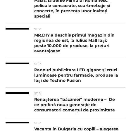
Palas, la Serile Filmului Românesc:
pelicule consacrate, scurtmetraje și
concerte, în prezența unor invitați
speciali
STIRI
MR.DIY a deschis primul magazin din
regiunea de est, la Iulius Mall Iași:
peste 10.000 de produse, la prețuri
avantajoase
STIRI
Panouri publicitare LED gigant şi cruci
luminoase pentru farmacie, produse la
Iaşi de Techno Fusion
STIRI
Renașterea “băcăniei” moderne – De
ce preferă noua generație de
consumatori comerțul de proximitate
STIRI
Vacanța în Bulgaria cu copiii – alegerea