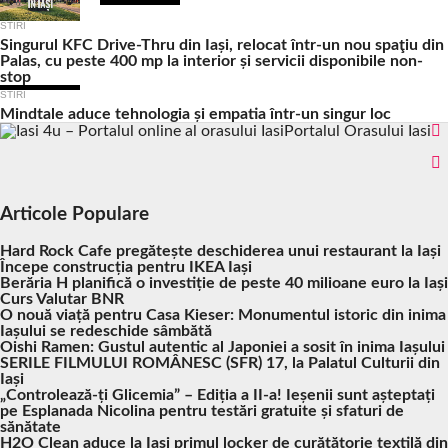
STIRI
Singurul KFC Drive-Thru din Iași, relocat într-un nou spaţiu din
Palas, cu peste 400 mp la interior și servicii disponibile non-
stop
STIRI
Mindtale aduce tehnologia și empatia într-un singur loc
Portalul Orasului Iasi
Articole Populare
Hard Rock Cafe pregătește deschiderea unui restaurant la Iași
Începe construcția pentru IKEA Iași
Berăria H planifică o investiție de peste 40 milioane euro la Iași
Curs Valutar BNR
O nouă viață pentru Casa Kieser: Monumentul istoric din inima
Iașului se redeschide sâmbătă
Oishi Ramen: Gustul autentic al Japoniei a sosit în inima Iașului
SERILE FILMULUI ROMÂNESC (SFR) 17, la Palatul Culturii din
Iași
„Controlează-ți Glicemia” – Ediția a II-a! Ieșenii sunt așteptați
pe Esplanada Nicolina pentru testări gratuite și sfaturi de
sănătate
H2O Clean aduce la Iași primul locker de curățătorie textilă din