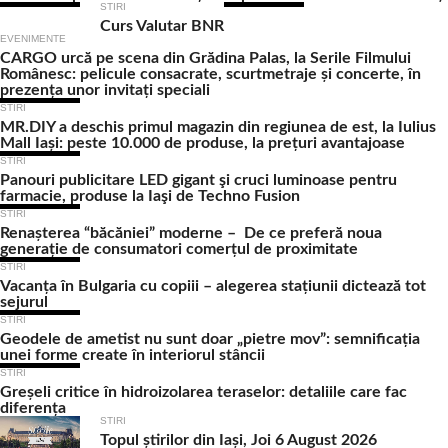
STIRI
Curs Valutar BNR
EVENIMENTE
CARGO urcă pe scena din Grădina Palas, la Serile Filmului
Românesc: pelicule consacrate, scurtmetraje și concerte, în
prezența unor invitați speciali
STIRI
MR.DIY a deschis primul magazin din regiunea de est, la Iulius
Mall Iași: peste 10.000 de produse, la prețuri avantajoase
STIRI
Panouri publicitare LED gigant şi cruci luminoase pentru
farmacie, produse la Iaşi de Techno Fusion
STIRI
Renașterea “băcăniei” moderne – De ce preferă noua
generație de consumatori comerțul de proximitate
STIRI
Vacanța în Bulgaria cu copiii – alegerea stațiunii dictează tot
sejurul
STIRI
Geodele de ametist nu sunt doar „pietre mov”: semnificația
unei forme create în interiorul stâncii
STIRI
Greșeli critice în hidroizolarea teraselor: detaliile care fac
diferența
STIRI
Topul știrilor din Iași, Joi 6 August 2026