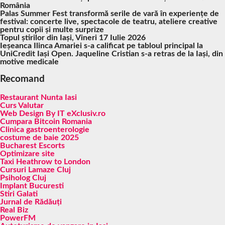
România
Palas Summer Fest transformă serile de vară în experiențe de
festival: concerte live, spectacole de teatru, ateliere creative
pentru copii și multe surprize
Topul știrilor din Iași, Vineri 17 Iulie 2026
Ieșeanca Ilinca Amariei s-a calificat pe tabloul principal la
UniCredit Iași Open. Jaqueline Cristian s-a retras de la Iași, din
motive medicale
Recomand
Restaurant Nunta Iasi
Curs Valutar
Web Design By IT eXclusiv.ro
Cumpara Bitcoin Romania
Clinica gastroenterologie
costume de baie 2025
Bucharest Escorts
Optimizare site
Taxi Heathrow to London
Cursuri Lamaze Cluj
Psiholog Cluj
Implant Bucuresti
Stiri Galati
Jurnal de Rădăuți
Real Biz
PowerFM