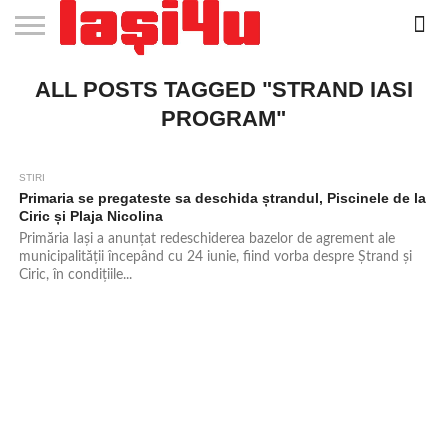
EVENIMENTE
ALL POSTS TAGGED "STRAND IASI
STIRI
APARTAMENTE
STIRI
JOBS
FILME
CLUBURI /
BARURI /
SALI DE
SALOANE DE
AGENTII
RESTAURANTE
PIZZA
PISCINA
FLORARII
RADIO
SPALATORII
TRACTARI
TAXI
CINEMA
TEATRU
HOTELURI
TEREN
TEREN
FARMACII
COFFEE-
FIRME DE
RENT
NOI IASI
IASI
IN
LA
DISCOTECI
CAFENELE
FORTA
INFRUMUSETARE
DE
IN IASI
IN
IN IASI
LIVE
AUTO
AUTO
IN
/
SPORTIV
TENIS
NON
TO-GO
PUBLICITATE
A
IASI
CINEMA
SI
TURISM
IASI
IN
IASI
PENSIUNI
IASI
STOP
CAR
PROGRAM"
FITNESS
IASI
IASI
STIRI
4.4K
Primaria se pregateste sa deschida ștrandul, Piscinele de la
Ciric și Plaja Nicolina
Primăria Iași a anunțat redeschiderea bazelor de agrement ale
municipalității începând cu 24 iunie, fiind vorba despre Ștrand și
Ciric, în condițiile...