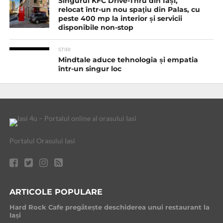
Singurul KFC Drive-Thru din Iași,
relocat într-un nou spaţiu din Palas, cu
peste 400 mp la interior și servicii
disponibile non-stop
STIRI
Mindtale aduce tehnologia și empatia
într-un singur loc
Portalul Orasului Iasi
ARTICOLE POPULARE
Hard Rock Cafe pregătește deschiderea unui restaurant la
Iași