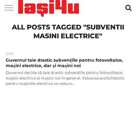
EVENIMENTE
ALL POSTS TAGGED "SUBVENTII
STIRI
APARTAMENTE
STIRI
JOBS
FILME
CLUBURI /
BARURI /
SALI DE
SALOANE DE
AGENTII
RESTAURANTE
PIZZA
PISCINA
FLORARII
RADIO
SPALATORII
TRACTARI
TAXI
CINEMA
TEATRU
HOTELURI
TEREN
TEREN
FARMACII
COFFEE-
FIRME DE
RENT
NOI IASI
IASI
IN
LA
DISCOTECI
CAFENELE
FORTA
INFRUMUSETARE
DE
IN IASI
IN
IN IASI
LIVE
AUTO
AUTO
IN
/
SPORTIV
TENIS
NON
TO-GO
PUBLICITATE
A
IASI
CINEMA
SI
TURISM
IASI
IN IASI
IASI
PENSIUNI
IASI
STOP
CAR
MASINI ELECTRICE"
FITNESS
IASI
STIRI
Guvernul taie drastic subvențiile pentru fotovoltaice,
mașini electrice, dar și mașini noi
Guvernul decide să taie drastic subvențiile pentru fotovoltaice,
mașini electrice și mașini noi în general. Valoarea ecotichetului
pentru mașinile electrice se reduce...