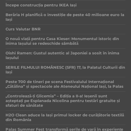
Începe construcția pentru IKEA Iași
Berăria H planifică o investiție de peste 40 milioane euro la
Iași
Curs Valutar BNR
O nouă viață pentru Casa Kieser: Monumentul istoric din
inima Iașului se redeschide sâmbătă
Oishi Ramen: Gustul autentic al Japoniei a sosit în inima
Iașului
SERILE FILMULUI ROMÂNESC (SFR) 17, la Palatul Culturii din
Iași
Peste 700 de tineri pe scena Festivalului Internațional
„Cătălina” și spectacole ale Ateneului Național Iași, la Palas
„Controlează-ți Glicemia” – Ediția a II-a! Ieșenii sunt
așteptați pe Esplanada Nicolina pentru testări gratuite și
sfaturi de sănătate
H2O Clean aduce la Iași primul locker de curățătorie textilă
din România
Palas Summer Fest transformă serile de vară în experiențe