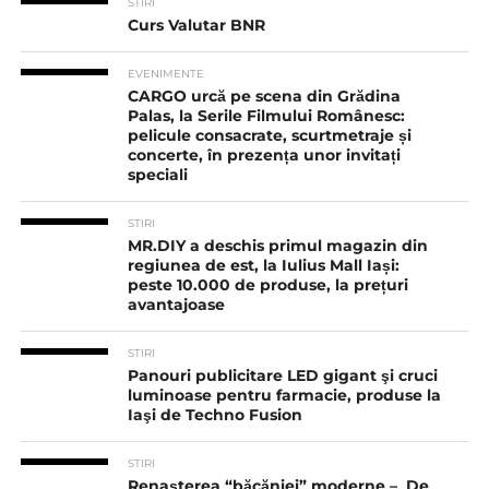
STIRI
Curs Valutar BNR
EVENIMENTE
CARGO urcă pe scena din Grădina
Palas, la Serile Filmului Românesc:
pelicule consacrate, scurtmetraje și
concerte, în prezența unor invitați
speciali
STIRI
MR.DIY a deschis primul magazin din
regiunea de est, la Iulius Mall Iași:
peste 10.000 de produse, la prețuri
avantajoase
STIRI
Panouri publicitare LED gigant şi cruci
luminoase pentru farmacie, produse la
Iaşi de Techno Fusion
STIRI
Renașterea “băcăniei” moderne – De