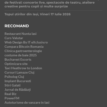
de festival: concerte live, spectacole de teatru, ateliere
creative pentru copii și multe surprize
Topul știrilor din Iași, Vineri 17 Iulie 2026
RECOMAND
Restaurant Nunta Iasi
Curs Valutar
Web Design By IT eXclusiv.ro
Cumpara Bitcoin Romania
Clinica gastroenterologie
costume de baie 2025
Bucharest Escorts
Optimizare site
Taxi Heathrow to London
Cursuri Lamaze Cluj
Psiholog Cluj
Implant Bucuresti
Stiri Galati
Jurnal de Rădăuți
Real Biz
PowerFM
Autoturisme de vanzare in Iasi