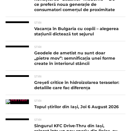
ce preferă noua generație de
consumatori comerțul de proximitate
STIRI
Vacanța în Bulgaria cu copiii – alegerea
stațiunii dictează tot sejurul
STIRI
Geodele de ametist nu sunt doar
„pietre mov”: semnificația unei forme
create în interiorul stâncii
STIRI
Greșeli critice în hidroizolarea teraselor:
detaliile care fac diferența
STIRI
Topul știrilor din Iași, Joi 6 August 2026
STIRI
Singurul KFC Drive-Thru din Iași,