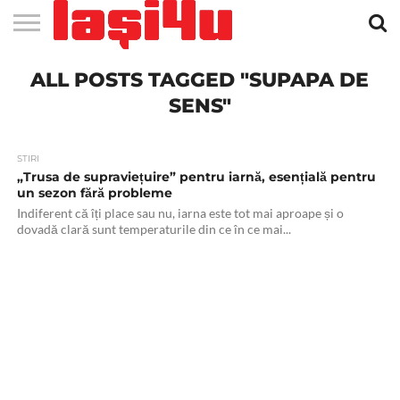
EVENIMENTE
ALL POSTS TAGGED "SUPAPA DE
STIRI
APARTAMENTE
STIRI
JOBS
FILME
CLUBURI /
BARURI /
SALI DE
SALOANE DE
AGENTII
RESTAURANTE
PIZZA
PISCINA
FLORARII
RADIO
SPALATORII
TRACTARI
TAXI
CINEMA
TEATRU
HOTELURI
TEREN
TEREN
FARMACII
COFFEE-
FIRME DE
RENT
NOI IASI
IASI
IN
LA
DISCOTECI
CAFENELE
FORTA
INFRUMUSETARE
DE
IN IASI
IN
IN IASI
LIVE
AUTO
AUTO
IN
/
SPORTIV
TENIS
NON
TO-GO
PUBLICITATE
A
IASI
CINEMA
SI
TURISM
IASI
IN IASI
IASI
PENSIUNI
IASI
STOP
CAR
SENS"
FITNESS
IASI
STIRI
„Trusa de supraviețuire” pentru iarnă, esențială pentru
un sezon fără probleme
Indiferent că îți place sau nu, iarna este tot mai aproape și o
dovadă clară sunt temperaturile din ce în ce mai...