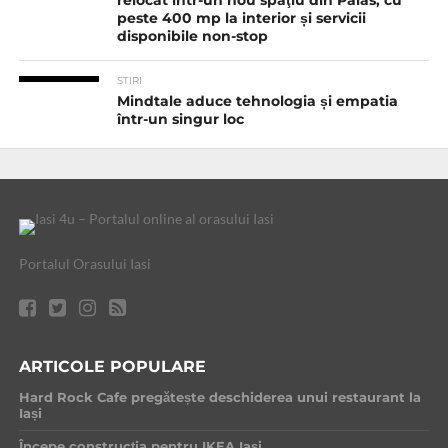
relocat într-un nou spaţiu din Palas, cu
peste 400 mp la interior și servicii
disponibile non-stop
STIRI
Mindtale aduce tehnologia și empatia
într-un singur loc
Portalul Orasului Iasi
ARTICOLE POPULARE
Hard Rock Cafe pregătește deschiderea unui restaurant la
Iași
Începe construcția pentru IKEA Iași