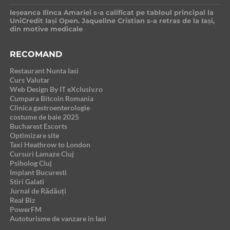
Ieșeanca Ilinca Amariei s-a calificat pe tabloul principal la
UniCredit Iași Open. Jaqueline Cristian s-a retras de la Iași,
din motive medicale
RECOMAND
Restaurant Nunta Iasi
Curs Valutar
Web Design By IT eXclusiv.ro
Cumpara Bitcoin Romania
Clinica gastroenterologie
costume de baie 2025
Bucharest Escorts
Optimizare site
Taxi Heathrow to London
Cursuri Lamaze Cluj
Psiholog Cluj
Implant Bucuresti
Stiri Galati
Jurnal de Rădăuți
Real Biz
PowerFM
Autoturisme de vanzare in Iasi