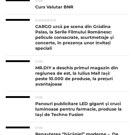
STIRI
Curs Valutar BNR
EVENIMENTE
CARGO urcă pe scena din Grădina
Palas, la Serile Filmului Românesc:
pelicule consacrate, scurtmetraje și
concerte, în prezența unor invitați
speciali
STIRI
MR.DIY a deschis primul magazin din
regiunea de est, la Iulius Mall Iași:
peste 10.000 de produse, la prețuri
avantajoase
STIRI
Panouri publicitare LED gigant şi cruci
luminoase pentru farmacie, produse la
Iaşi de Techno Fusion
STIRI
Renașterea “băcăniei” moderne – De