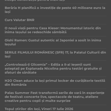
Berăria H planifică o investiție de peste 40 milioane euro la
Iași
Curs Valutar BNR
O nouă viață pentru Casa Kieser: Monumentul istoric din
inima Iașului se redeschide sâmbătă
Oishi Ramen: Gustul autentic al Japoniei a sosit în inima
Iașului
SERILE FILMULUI ROMÂNESC (SFR) 17, la Palatul Culturii din
Iași
„Controlează-ți Glicemia” – Ediția a II-a! Ieșenii sunt
așteptați pe Esplanada Nicolina pentru testări gratuite și
sfaturi de sănătate
H2O Clean aduce la Iași primul locker de curățătorie textilă
din România
Palas Summer Fest transformă serile de vară în experiențe
de festival: concerte live, spectacole de teatru, ateliere
creative pentru copii și multe surprize
Topul știrilor din Iași, Vineri 17 Iulie 2026