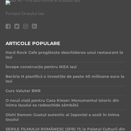
Portalul Orasului Iasi
ARTICOLE POPULARE
Hard Rock Cafe pregătește deschiderea unui restaurant la
Iași
Începe construcția pentru IKEA Iași
Berăria H planifică o investiție de peste 40 milioane euro la
Iași
Curs Valutar BNR
O nouă viață pentru Casa Kieser: Monumentul istoric din
inima Iașului se redeschide sâmbătă
Oishi Ramen: Gustul autentic al Japoniei a sosit în inima
Iașului
SERILE FILMULUI ROMÂNESC (SFR) 17, la Palatul Culturii din