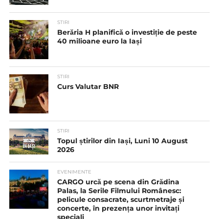
STIRI
Berăria H planifică o investiție de peste
40 milioane euro la Iași
STIRI
Curs Valutar BNR
STIRI
Topul știrilor din Iași, Luni 10 August
2026
EVENIMENTE
CARGO urcă pe scena din Grădina
Palas, la Serile Filmului Românesc:
pelicule consacrate, scurtmetraje și
concerte, în prezența unor invitați
speciali