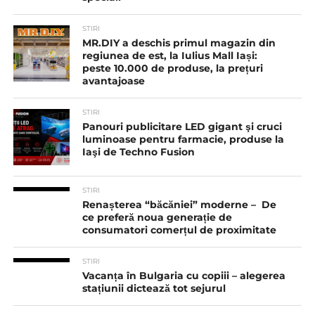
STIRI
MR.DIY a deschis primul magazin din
regiunea de est, la Iulius Mall Iași:
peste 10.000 de produse, la prețuri
avantajoase
STIRI
Panouri publicitare LED gigant şi cruci
luminoase pentru farmacie, produse la
Iaşi de Techno Fusion
STIRI
Renașterea “băcăniei” moderne – De
ce preferă noua generație de
consumatori comerțul de proximitate
STIRI
Vacanța în Bulgaria cu copiii – alegerea
stațiunii dictează tot sejurul