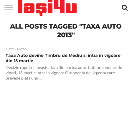
EVENIMENTE
ALL POSTS TAGGED "TAXA AUTO
STIRI
APARTAMENTE
STIRI
JOBS
FILME
CLUBURI /
BARURI /
SALI DE
SALOANE DE
AGENTII
RESTAURANTE
PIZZA
PISCINA
FLORARII
RADIO
SPALATORII
TRACTARI
TAXI
CINEMA
TEATRU
HOTELURI
TEREN
TEREN
FARMACII
COFFEE-
FIRME DE
RENT
NOI IASI
IASI
IN
LA
DISCOTECI
CAFENELE
FORTA
INFRUMUSETARE
DE
IN IASI
IN
IN IASI
LIVE
AUTO
AUTO
IN
/
SPORTIV
TENIS
NON
TO-GO
PUBLICITATE
A
IASI
CINEMA
SI
TURISM
IASI
IN IASI
IASI
PENSIUNI
IASI
STOP
CAR
2013"
FITNESS
IASI
AUTO - MOTO
Taxa Auto devine Timbru de Mediu si intra in vigoare
din 15 martie
Decizie rapida si neasteptata din partea autoritatilor romane, de
vineri, 15 martie intra in vigoare Ordonanta de Urgenta care
prevede plata unui...