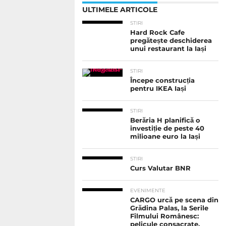
ULTIMELE ARTICOLE
STIRI
Hard Rock Cafe
pregătește deschiderea
unui restaurant la Iași
STIRI
Începe construcția
pentru IKEA Iași
STIRI
Berăria H planifică o
investiție de peste 40
milioane euro la Iași
STIRI
Curs Valutar BNR
EVENIMENTE
CARGO urcă pe scena din
Grădina Palas, la Serile
Filmului Românesc:
pelicule consacrate,