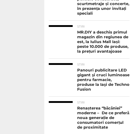
scurtmetraje și concerte,
în prezența unor invitați
speciali
STIRI
MR.DIY a deschis primul
magazin din regiunea de
est, la Iulius Mall Iași:
peste 10.000 de produse,
la prețuri avantajoase
STIRI
Panouri publicitare LED
gigant şi cruci luminoase
pentru farmacie,
produse la Iaşi de Techno
Fusion
STIRI
Renașterea “băcăniei”
moderne – De ce preferă
noua generație de
consumatori comerțul
de proximitate