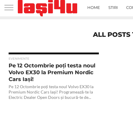
HOME
STIRI
CO
ALL POSTS
EVENIMENTE
Pe 12 Octombrie poți testa noul
Volvo EX30 la Premium Nordic
Cars Iași!
Pe 12 Octombrie poți testa noul Volvo EX30 la
Premium Nordic Cars Iași! Programează-te la
Electric Dealer Open Doors și bucură-te de...