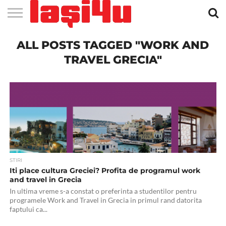
EVENIMENTE
ALL POSTS TAGGED "WORK AND
STIRI
APARTAMENTE
STIRI
JOBS
FILME
CLUBURI /
BARURI /
SALI DE
SALOANE DE
AGENTII
RESTAURANTE
PIZZA
PISCINA
FLORARII
RADIO
SPALATORII
TRACTARI
TAXI
CINEMA
TEATRU
HOTELURI
TEREN
TEREN
FARMACII
COFFEE-
FIRME DE
RENT
NOI IASI
IASI
IN
LA
DISCOTECI
CAFENELE
FORTA
INFRUMUSETARE
DE
IN IASI
IN
IN IASI
LIVE
AUTO
AUTO
IN
/
SPORTIV
TENIS
NON
TO-GO
PUBLICITATE
A
IASI
CINEMA
SI
TURISM
IASI
IN IASI
IASI
PENSIUNI
IASI
STOP
CAR
TRAVEL GRECIA"
FITNESS
IASI
STIRI
Iti place cultura Greciei? Profita de programul work
and travel in Grecia
In ultima vreme s-a constat o preferinta a studentilor pentru
programele Work and Travel in Grecia in primul rand datorita
faptului ca...