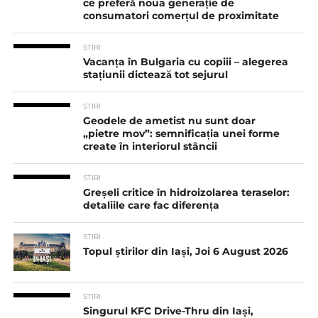
ce preferă noua generație de
consumatori comerțul de proximitate
STIRI
Vacanța în Bulgaria cu copiii – alegerea
stațiunii dictează tot sejurul
STIRI
Geodele de ametist nu sunt doar
„pietre mov”: semnificația unei forme
create în interiorul stâncii
STIRI
Greșeli critice în hidroizolarea teraselor:
detaliile care fac diferența
STIRI
Topul știrilor din Iași, Joi 6 August 2026
STIRI
Singurul KFC Drive-Thru din Iași,