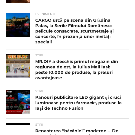
EVENIMENTE
CARGO urcă pe scena din Grădina
Palas, la Serile Filmului Românesc:
pelicule consacrate, scurtmetraje și
concerte, în prezența unor invitați
speciali
STIRI
MR.DIY a deschis primul magazin din
regiunea de est, la Iulius Mall Iași:
peste 10.000 de produse, la prețuri
avantajoase
STIRI
Panouri publicitare LED gigant şi cruci
luminoase pentru farmacie, produse la
Iaşi de Techno Fusion
STIRI
Renașterea “băcăniei” moderne – De