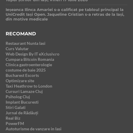
Ieșeanca Ilinca Amariei s-a calificat pe tabloul principal la
UniCredit Iași Open. Jaqueline Cristian s-a retras de la Iași,
din motive medicale
RECOMAND
Restaurant Nunta Iasi
Curs Valutar
Web Design By IT eXclusiv.ro
Cumpara Bitcoin Romania
Clinica gastroenterologie
costume de baie 2025
Bucharest Escorts
Optimizare site
Taxi Heathrow to London
Cursuri Lamaze Cluj
Psiholog Cluj
Implant Bucuresti
Stiri Galati
Jurnal de Rădăuți
Real Biz
PowerFM
Autoturisme de vanzare in Iasi