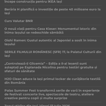
Începe construcția pentru IKEA Iași
Berăria H planifică o investiție de peste 40 milioane euro la
Iași
Curs Valutar BNR
O nouă viață pentru Casa Kieser: Monumentul istoric din
inima Iașului se redeschide sâmbătă
Oishi Ramen: Gustul autentic al Japoniei a sosit în inima
Iașului
SERILE FILMULUI ROMÂNESC (SFR) 17, la Palatul Culturii din
Iași
„Controlează-ți Glicemia” – Ediția a II-a! Ieșenii sunt
așteptați pe Esplanada Nicolina pentru testări gratuite și
sfaturi de sănătate
H2O Clean aduce la Iași primul locker de curățătorie textilă
din România
Palas Summer Fest transformă serile de vară în experiențe
de festival: concerte live, spectacole de teatru, ateliere
creative pentru copii și multe surprize
Topul știrilor din Iași, Vineri 17 Iulie 2026