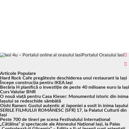
Portalul Orasului Iasi
Articole Populare
Hard Rock Cafe pregătește deschiderea unui restaurant la Iași
Începe construcția pentru IKEA Iași
Berăria H planifică o investiție de peste 40 milioane euro la Iași
Curs Valutar BNR
O nouă viață pentru Casa Kieser: Monumentul istoric din inima
Iașului se redeschide sâmbătă
Oishi Ramen: Gustul autentic al Japoniei a sosit în inima Iașului
SERILE FILMULUI ROMÂNESC (SFR) 17, la Palatul Culturii din
Iași
Peste 700 de tineri pe scena Festivalului Internațional
„Cătălina” și spectacole ale Ateneului Național Iași, la Palas
„Controlează-ți Glicemia” – Ediția a II-a! Ieșenii sunt așteptați