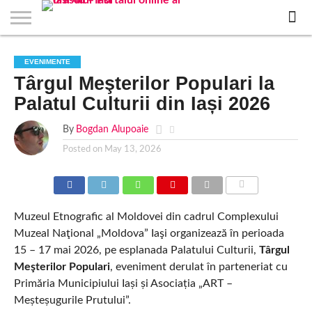
EVENIMENTE
STIRI
APARTAMENTE
STIRI
JOBS
FILME
CLUBURI /
BARURI /
SALI DE
SALOANE DE
AGENTII
RESTAURANTE
PIZZA
PISCINA
FLORARII
RADIO
SPALATORII
TRACTARI
TAXI
CINEMA
TEATRU
HOTELURI
TEREN
TEREN
FARMACII
COFFEE-
FIRME DE
RENT
EVENIMENTE
NOI IASI
IASI
IN
LA
DISCOTECI
CAFENELE
FORTA
INFRUMUSETARE
DE
IN IASI
IN
IN IASI
LIVE
AUTO
AUTO
IN
/
SPORTIV
TENIS
NON
TO-GO
PUBLICITATE
A
Târgul Meşterilor Populari la
IASI
CINEMA
SI
TURISM
IASI
IN
IASI
PENSIUNI
IASI
STOP
CAR
FITNESS
IASI
IASI
Palatul Culturii din Iași 2026
By
Bogdan Alupoaie
Posted on
May 13, 2026
COMMENTS
Muzeul Etnografic al Moldovei din cadrul Complexului
Muzeal Naţional „Moldova” Iaşi organizează în perioada
15 – 17 mai 2026, pe esplanada Palatului Culturii,
Târgul
Meşterilor Populari
, eveniment derulat în parteneriat cu
Primăria Municipiului Iași și Asociația „ART –
Meșteșugurile Prutului”.