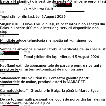
Berăria H planifică o investiție de peste 40 milioane euro la Iași
STIRI
Curs Valutar BNR
STIRI
Topul știrilor din Iași, Joi 6 August 2026
STIRI
Singurul KFC Drive-Thru din Iași, relocat într-un nou spaţiu din
Palas, cu peste 400 mp la interior și servicii disponibile non-
stop
STIRI
Mindtale aduce tehnologia și empatia într-un singur loc
PUBLICITATE
Semne că anvelopele mașinii trebuie verificate de un specialist
STIRI
Topul știrilor din Iași, Miercuri 5 August 2026
STIRI
Kaufland extinde abonamentele de parcare pentru riverani și
pregătește un sistem automatizat de monitorizare
STIRI
Salamander BluEvolution 82. Fereastra gândită pentru
standardele de mâine, produsă astăzi la MAR&PET
STIRI
Cu motocicleta în Grecia: prin Bulgaria până la Marea Egee
DIVERSE
De ce tot mai mulți pasionați de jocuri de noroc din Iași aleg să
se informeze înainte de a juca