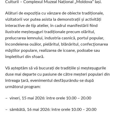
Culturii – Complexul Muzeal Național „Moldova” Iași.
Alături de expoziția cu vânzare de obiecte tradiționale,
vizitatorii vor putea asista la demonstrații și activități
interactive de tip atelier, în cadrul manifestării fiind
ilustrate meșteșuguri tradiționale precum olăritul,
prelucrarea lemnului, industria casnică, portul popular,
încondeierea ouălor, pielăritul, blănăritul, confecţionarea
măştilor populare, realizarea de icoane, podoabe sau
împletituri din sfoară.
Vă așteptăm să vă bucurați de tradițiile și meșteșugurile
duse mai departe cu pasiune de către meșteri populari din
întreaga țară, evenimentul desfășurându-se după
următorul program:
– vineri, 15 mai 2026: între orele 10.00 – 20.00
– sâmbătă, 16 mai 2026: între orele 10.00 – 20.00