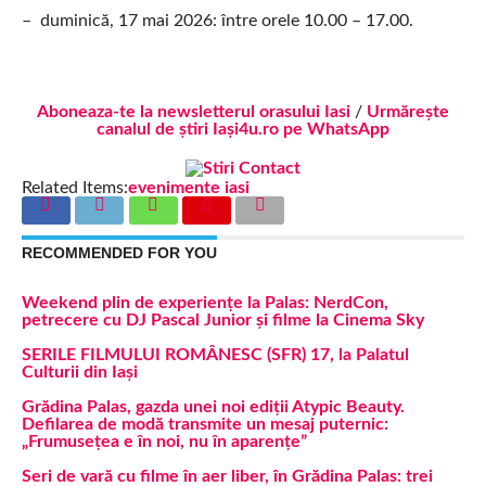
– duminică, 17 mai 2026: între orele 10.00 – 17.00.
Aboneaza-te la newsletterul orasului Iasi
/
Urmărește
canalul de știri Iași4u.ro pe WhatsApp
Related Items:
evenimente iasi
RECOMMENDED FOR YOU
Weekend plin de experiențe la Palas: NerdCon,
petrecere cu DJ Pascal Junior și filme la Cinema Sky
SERILE FILMULUI ROMÂNESC (SFR) 17, la Palatul
Culturii din Iași
Grădina Palas, gazda unei noi ediții Atypic Beauty.
Defilarea de modă transmite un mesaj puternic:
„Frumusețea e în noi, nu în aparențe”
Seri de vară cu filme în aer liber, în Grădina Palas: trei