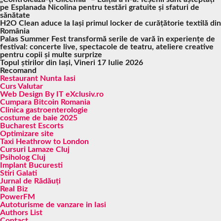
pe Esplanada Nicolina pentru testări gratuite și sfaturi de
sănătate
H2O Clean aduce la Iași primul locker de curățătorie textilă din
România
Palas Summer Fest transformă serile de vară în experiențe de
festival: concerte live, spectacole de teatru, ateliere creative
pentru copii și multe surprize
Topul știrilor din Iași, Vineri 17 Iulie 2026
Recomand
Restaurant Nunta Iasi
Curs Valutar
Web Design By IT eXclusiv.ro
Cumpara Bitcoin Romania
Clinica gastroenterologie
costume de baie 2025
Bucharest Escorts
Optimizare site
Taxi Heathrow to London
Cursuri Lamaze Cluj
Psiholog Cluj
Implant Bucuresti
Stiri Galati
Jurnal de Rădăuți
Real Biz
PowerFM
Autoturisme de vanzare in Iasi
Authors List
Contact