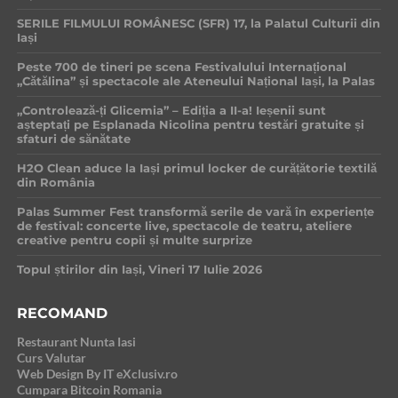
SERILE FILMULUI ROMÂNESC (SFR) 17, la Palatul Culturii din
Iași
Peste 700 de tineri pe scena Festivalului Internațional
„Cătălina” și spectacole ale Ateneului Național Iași, la Palas
„Controlează-ți Glicemia” – Ediția a II-a! Ieșenii sunt
așteptați pe Esplanada Nicolina pentru testări gratuite și
sfaturi de sănătate
H2O Clean aduce la Iași primul locker de curățătorie textilă
din România
Palas Summer Fest transformă serile de vară în experiențe
de festival: concerte live, spectacole de teatru, ateliere
creative pentru copii și multe surprize
Topul știrilor din Iași, Vineri 17 Iulie 2026
RECOMAND
Restaurant Nunta Iasi
Curs Valutar
Web Design By IT eXclusiv.ro
Cumpara Bitcoin Romania