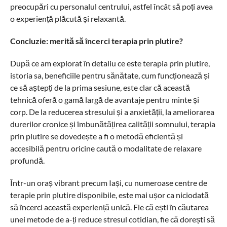
preocupări cu personalul centrului, astfel încât să poți avea
o experiență plăcută și relaxantă.
Concluzie: merită să încerci terapia prin plutire?
După ce am explorat în detaliu ce este terapia prin plutire,
istoria sa, beneficiile pentru sănătate, cum funcționează și
ce să aștepți de la prima sesiune, este clar că această
tehnică oferă o gamă largă de avantaje pentru minte și
corp. De la reducerea stresului și a anxietății, la ameliorarea
durerilor cronice și îmbunătățirea calității somnului, terapia
prin plutire se dovedește a fi o metodă eficientă și
accesibilă pentru oricine caută o modalitate de relaxare
profundă.
Într-un oraș vibrant precum Iași, cu numeroase centre de
terapie prin plutire disponibile, este mai ușor ca niciodată
să încerci această experiență unică. Fie că ești în căutarea
unei metode de a-ți reduce stresul cotidian, fie că dorești să