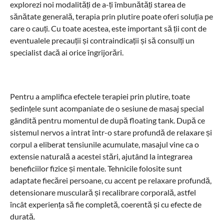
explorezi noi modalități de a-ți îmbunătăți starea de
sănătate generală, terapia prin plutire poate oferi soluția pe
care o cauți. Cu toate acestea, este important să ții cont de
eventualele precauții și contraindicații și să consulți un
specialist dacă ai orice îngrijorări.
Pentru a amplifica efectele terapiei prin plutire, toate
ședințele sunt acompaniate de o sesiune de masaj special
gândită pentru momentul de după floating tank. După ce
sistemul nervos a intrat într-o stare profundă de relaxare și
corpul a eliberat tensiunile acumulate, masajul vine ca o
extensie naturală a acestei stări, ajutând la integrarea
beneficiilor fizice și mentale. Tehnicile folosite sunt
adaptate fiecărei persoane, cu accent pe relaxare profundă,
detensionare musculară și recalibrare corporală, astfel
încât experiența să fie completă, coerentă și cu efecte de
durată.