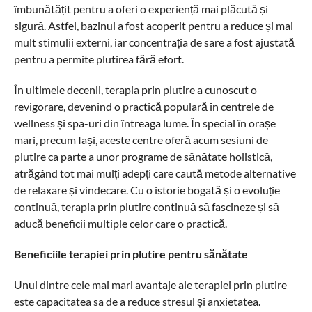
îmbunătățit pentru a oferi o experiență mai plăcută și
sigură. Astfel, bazinul a fost acoperit pentru a reduce și mai
mult stimulii externi, iar concentrația de sare a fost ajustată
pentru a permite plutirea fără efort.
În ultimele decenii, terapia prin plutire a cunoscut o
revigorare, devenind o practică populară în centrele de
wellness și spa-uri din întreaga lume. În special în orașe
mari, precum Iași, aceste centre oferă acum sesiuni de
plutire ca parte a unor programe de sănătate holistică,
atrăgând tot mai mulți adepți care caută metode alternative
de relaxare și vindecare. Cu o istorie bogată și o evoluție
continuă, terapia prin plutire continuă să fascineze și să
aducă beneficii multiple celor care o practică.
Beneficiile terapiei prin plutire pentru sănătate
Unul dintre cele mai mari avantaje ale terapiei prin plutire
este capacitatea sa de a reduce stresul și anxietatea.