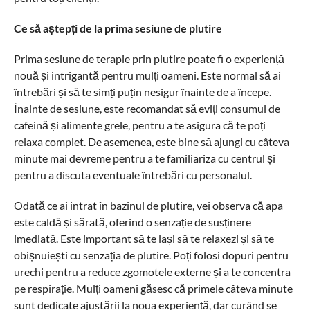
Ce să aștepți de la prima sesiune de plutire
Prima sesiune de terapie prin plutire poate fi o experiență
nouă și intrigantă pentru mulți oameni. Este normal să ai
întrebări și să te simți puțin nesigur înainte de a începe.
Înainte de sesiune, este recomandat să eviți consumul de
cafeină și alimente grele, pentru a te asigura că te poți
relaxa complet. De asemenea, este bine să ajungi cu câteva
minute mai devreme pentru a te familiariza cu centrul și
pentru a discuta eventuale întrebări cu personalul.
Odată ce ai intrat în bazinul de plutire, vei observa că apa
este caldă și sărată, oferind o senzație de susținere
imediată. Este important să te lași să te relaxezi și să te
obișnuiești cu senzația de plutire. Poți folosi dopuri pentru
urechi pentru a reduce zgomotele externe și a te concentra
pe respirație. Mulți oameni găsesc că primele câteva minute
sunt dedicate ajustării la noua experiență, dar curând se