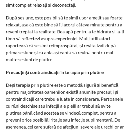
simt complet relaxați și deconectați.
După sesiune, este posibil să te simți ușor amețit sau foarte
relaxat, așa că este bine să îți acorzi câteva minute pentru a
reveni treptat la realitate. Bea apă pentru a te hidrata și ia-ți
timp să reflectezi asupra experienței. Mulți utilizatori
raportează că se simt reîmprospătați și revitalizați după
prima sesiune și că abia așteaptă să revină pentru mai
multe sesiuni de plutire.
Precauții și contraindicații în terapia prin plutire
Deși terapia prin plutire este o metodă sigură și benefică
pentru majoritatea oamenilor, există anumite precauții și
contraindicații care trebuie luate în considerare. Persoanele
cu răni deschise sau infecții ale pielii ar trebui să evite
plutirea până când acestea se vindecă complet, pentru a
preveni orice posibilă iritație sau infecție suplimentară. De
asemenea, cei care suferă de afecțiuni severe ale urechilor ar