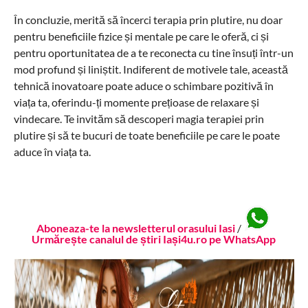
În concluzie, merită să încerci terapia prin plutire, nu doar
pentru beneficiile fizice și mentale pe care le oferă, ci și
pentru oportunitatea de a te reconecta cu tine însuți într-un
mod profund și liniștit. Indiferent de motivele tale, această
tehnică inovatoare poate aduce o schimbare pozitivă în
viața ta, oferindu-ți momente prețioase de relaxare și
vindecare. Te invităm să descoperi magia terapiei prin
plutire și să te bucuri de toate beneficiile pe care le poate
aduce în viața ta.
Aboneaza-te la newsletterul orasului Iasi
/
Urmărește canalul de știri Iași4u.ro pe WhatsApp