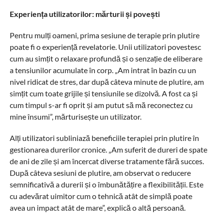
Experiența utilizatorilor: mărturii și povești
Pentru mulți oameni, prima sesiune de terapie prin plutire
poate fi o experiență revelatorie. Unii utilizatori povestesc
cum au simțit o relaxare profundă și o senzație de eliberare
a tensiunilor acumulate în corp. „Am intrat în bazin cu un
nivel ridicat de stres, dar după câteva minute de plutire, am
simțit cum toate grijile și tensiunile se dizolvă. A fost ca și
cum timpul s-ar fi oprit și am putut să mă reconectez cu
mine însumi”, mărturisește un utilizator.
Alți utilizatori subliniază beneficiile terapiei prin plutire în
gestionarea durerilor cronice. „Am suferit de dureri de spate
de ani de zile și am încercat diverse tratamente fără succes.
După câteva sesiuni de plutire, am observat o reducere
semnificativă a durerii și o îmbunătățire a flexibilității. Este
cu adevărat uimitor cum o tehnică atât de simplă poate
avea un impact atât de mare”, explică o altă persoană.