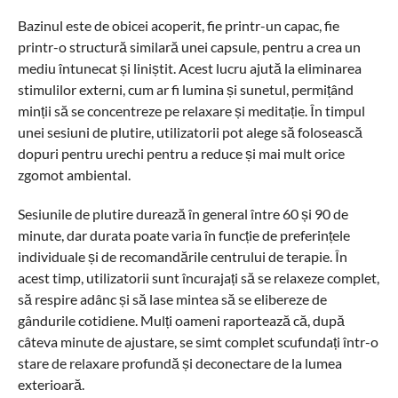
Bazinul este de obicei acoperit, fie printr-un capac, fie
printr-o structură similară unei capsule, pentru a crea un
mediu întunecat și liniștit. Acest lucru ajută la eliminarea
stimulilor externi, cum ar fi lumina și sunetul, permițând
minții să se concentreze pe relaxare și meditație. În timpul
unei sesiuni de plutire, utilizatorii pot alege să folosească
dopuri pentru urechi pentru a reduce și mai mult orice
zgomot ambiental.
Sesiunile de plutire durează în general între 60 și 90 de
minute, dar durata poate varia în funcție de preferințele
individuale și de recomandările centrului de terapie. În
acest timp, utilizatorii sunt încurajați să se relaxeze complet,
să respire adânc și să lase mintea să se elibereze de
gândurile cotidiene. Mulți oameni raportează că, după
câteva minute de ajustare, se simt complet scufundați într-o
stare de relaxare profundă și deconectare de la lumea
exterioară.