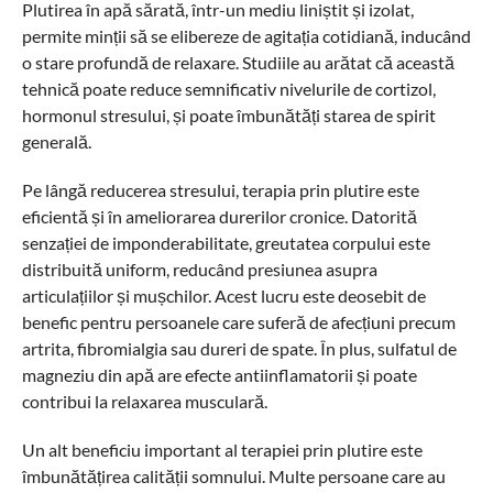
Plutirea în apă sărată, într-un mediu liniștit și izolat,
permite minții să se elibereze de agitația cotidiană, inducând
o stare profundă de relaxare. Studiile au arătat că această
tehnică poate reduce semnificativ nivelurile de cortizol,
hormonul stresului, și poate îmbunătăți starea de spirit
generală.
Pe lângă reducerea stresului, terapia prin plutire este
eficientă și în ameliorarea durerilor cronice. Datorită
senzației de imponderabilitate, greutatea corpului este
distribuită uniform, reducând presiunea asupra
articulațiilor și mușchilor. Acest lucru este deosebit de
benefic pentru persoanele care suferă de afecțiuni precum
artrita, fibromialgia sau dureri de spate. În plus, sulfatul de
magneziu din apă are efecte antiinflamatorii și poate
contribui la relaxarea musculară.
Un alt beneficiu important al terapiei prin plutire este
îmbunătățirea calității somnului. Multe persoane care au