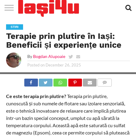
EVENIMENTE
STIRI
APARTAMENTE
STIRI
JOBS
FILME
CLUBURI /
BARURI /
SALI DE
SALOANE DE
AGENTII
RESTAURANTE
PIZZA
PISCINA
FLORARII
RADIO
SPALATORII
TRACTARI
TAXI
CINEMA
TEATRU
HOTELURI
TEREN
TEREN
FARMACII
COFFEE-
FIRME DE
RENT
STIRI
NOI IASI
IASI
IN
LA
DISCOTECI
CAFENELE
FORTA
INFRUMUSETARE
DE
IN IASI
IN
IN IASI
LIVE
AUTO
AUTO
IN
/
SPORTIV
TENIS
NON
TO-GO
PUBLICITATE
A
Terapie prin plutire în Iași:
IASI
CINEMA
SI
TURISM
IASI
IN IASI
IASI
PENSIUNI
IASI
STOP
CAR
FITNESS
IASI
Beneficii și experiențe unice
By
Bogdan Alupoaie
Posted on
December 26, 2025
COMMENTS
Ce este terapia prin plutire?
Terapia prin plutire,
cunoscută și sub numele de flotare sau izolare senzorială,
este o tehnică inovatoare de relaxare care implică plutirea
într-un bazin special conceput, umplut cu apă sărată la
temperatura corpului. Această apă este saturată cu sulfat
de magneziu (Epsom), ceea ce permite corpului să plutească