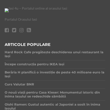
Portalul Orasului Iasi
ARTICOLE POPULARE
Hard Rock Cafe pregătește deschiderea unui restaurant la
Iași
Începe construcția pentru IKEA Iași
Berăria H planifică o investiție de peste 40 milioane euro la
Iași
Curs Valutar BNR
O nouă viață pentru Casa Kieser: Monumentul istoric din
inima Iașului se redeschide sâmbătă
Oishi Ramen: Gustul autentic al Japoniei a sosit în inima
Iașului