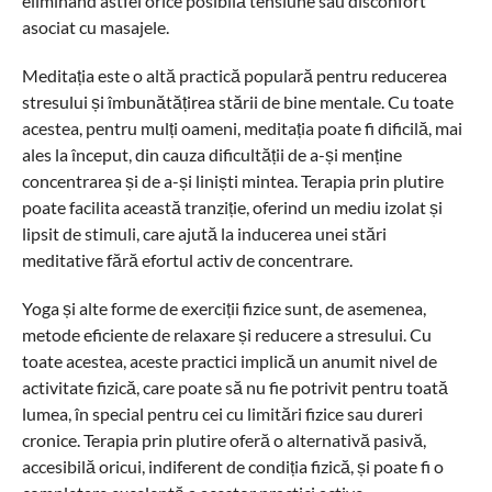
eliminând astfel orice posibilă tensiune sau disconfort
asociat cu masajele.
Meditația este o altă practică populară pentru reducerea
stresului și îmbunătățirea stării de bine mentale. Cu toate
acestea, pentru mulți oameni, meditația poate fi dificilă, mai
ales la început, din cauza dificultății de a-și menține
concentrarea și de a-și liniști mintea. Terapia prin plutire
poate facilita această tranziție, oferind un mediu izolat și
lipsit de stimuli, care ajută la inducerea unei stări
meditative fără efortul activ de concentrare.
Yoga și alte forme de exerciții fizice sunt, de asemenea,
metode eficiente de relaxare și reducere a stresului. Cu
toate acestea, aceste practici implică un anumit nivel de
activitate fizică, care poate să nu fie potrivit pentru toată
lumea, în special pentru cei cu limitări fizice sau dureri
cronice. Terapia prin plutire oferă o alternativă pasivă,
accesibilă oricui, indiferent de condiția fizică, și poate fi o