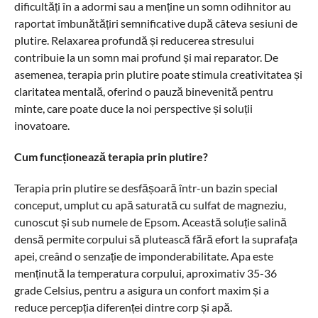
dificultăți în a adormi sau a menține un somn odihnitor au
raportat îmbunătățiri semnificative după câteva sesiuni de
plutire. Relaxarea profundă și reducerea stresului
contribuie la un somn mai profund și mai reparator. De
asemenea, terapia prin plutire poate stimula creativitatea și
claritatea mentală, oferind o pauză binevenită pentru
minte, care poate duce la noi perspective și soluții
inovatoare.
Cum funcționează terapia prin plutire?
Terapia prin plutire se desfășoară într-un bazin special
conceput, umplut cu apă saturată cu sulfat de magneziu,
cunoscut și sub numele de Epsom. Această soluție salină
densă permite corpului să plutească fără efort la suprafața
apei, creând o senzație de imponderabilitate. Apa este
menținută la temperatura corpului, aproximativ 35-36
grade Celsius, pentru a asigura un confort maxim și a
reduce percepția diferenței dintre corp și apă.