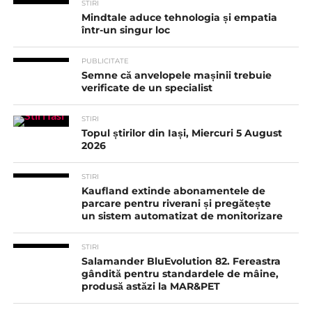
STIRI
Mindtale aduce tehnologia și empatia
într-un singur loc
PUBLICITATE
Semne că anvelopele mașinii trebuie
verificate de un specialist
STIRI
Topul știrilor din Iași, Miercuri 5 August
2026
STIRI
Kaufland extinde abonamentele de
parcare pentru riverani și pregătește
un sistem automatizat de monitorizare
STIRI
Salamander BluEvolution 82. Fereastra
gândită pentru standardele de mâine,
produsă astăzi la MAR&PET