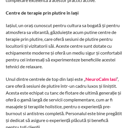
completare excelentă a acestor practici active.
Centre de terapie prin plutire în Iași
Iașiul, un oraș cunoscut pentru cultura sa bogată și pentru
atmosfera sa vibrantă, găzduiește acum putine centre de
terapie prin plutire, care oferă sesiuni de plutire pentru
locuitorii și vizitatorii săi. Aceste centre sunt dotate cu
echipamente moderne și oferă un mediu sigur și confortabil
pentru cei interesați să experimenteze beneficiile acestei
tehnici de relaxare.
Unul dintre centrele de top din Iași este „
NeuroCalm Iasi
“,
care oferă sesiuni de plutire într-un cadru luxos și liniștit.
Acesta este echipat cu tanc de flotare de ultimă generație și
oferă o gamă largă de servicii complementare, cum ar fi
masajele și terapiile holistice, pentru o experiență pre-
burnout si antistres completă. Personalul este bine pregătit
și dedicat să asigure o experiență plăcută și benefică
pentru toți clienții.