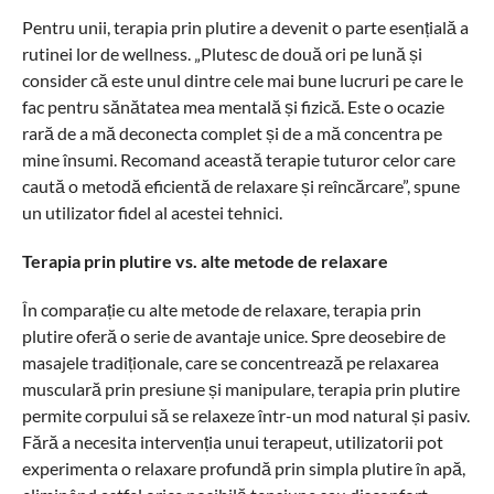
Pentru unii, terapia prin plutire a devenit o parte esențială a
rutinei lor de wellness. „Plutesc de două ori pe lună și
consider că este unul dintre cele mai bune lucruri pe care le
fac pentru sănătatea mea mentală și fizică. Este o ocazie
rară de a mă deconecta complet și de a mă concentra pe
mine însumi. Recomand această terapie tuturor celor care
caută o metodă eficientă de relaxare și reîncărcare”, spune
un utilizator fidel al acestei tehnici.
Terapia prin plutire vs. alte metode de relaxare
În comparație cu alte metode de relaxare, terapia prin
plutire oferă o serie de avantaje unice. Spre deosebire de
masajele tradiționale, care se concentrează pe relaxarea
musculară prin presiune și manipulare, terapia prin plutire
permite corpului să se relaxeze într-un mod natural și pasiv.
Fără a necesita intervenția unui terapeut, utilizatorii pot
experimenta o relaxare profundă prin simpla plutire în apă,