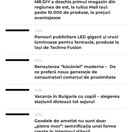
MR.DIY a deschis primul magazin din
regiunea de est, la Iulius Mall Iași:
peste 10.000 de produse, la prețuri
avantajoase
STIRI
Panouri publicitare LED gigant şi cruci
luminoase pentru farmacie, produse la
Iaşi de Techno Fusion
STIRI
Renașterea “băcăniei” moderne – De
ce preferă noua generație de
consumatori comerțul de proximitate
STIRI
Vacanța în Bulgaria cu copiii – alegerea
stațiunii dictează tot sejurul
STIRI
Geodele de ametist nu sunt doar
„pietre mov”: semnificația unei forme
create în interiorul stâncii