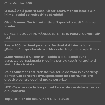
Curs Valutar BNR
O nouă viață pentru Casa Kieser: Monumentul istoric din
inima Iașului se redeschide sâmbătă
Oishi Ramen: Gustul autentic al Japoniei a sosit în inima
Iașului
SERILE FILMULUI ROMÂNESC (SFR) 17, la Palatul Culturii din
Iași
Peste 700 de tineri pe scena Festivalului Internațional
„Cătălina” și spectacole ale Ateneului Național Iași, la Palas
„Controlează-ți Glicemia” – Ediția a II-a! Ieșenii sunt
așteptați pe Esplanada Nicolina pentru testări gratuite și
sfaturi de sănătate
Palas Summer Fest transformă serile de vară în experiențe
de festival: concerte live, spectacole de teatru, ateliere
creative pentru copii și multe surprize
H2O Clean aduce la Iași primul locker de curățătorie textilă
din România
Topul știrilor din Iași, Vineri 17 Iulie 2026