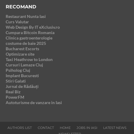
RECOMAND
Restaurant Nunta Iasi
Curs Valutar
Web Design By IT eXclusiv.ro
Cumpara Bitcoin Romania
Clinica gastroenterologie
costume de baie 2025
Bucharest Escorts
Optimizare site
Taxi Heathrow to London
Cursuri Lamaze Cluj
Psiholog Cluj
Implant Bucuresti
Stiri Galati
Jurnal de Rădăuți
Real Biz
PowerFM
Autoturisme de vanzare in Iasi
AUTHORS LIST
CONTACT
HOME
JOBS IN IASI
LATEST NEWS