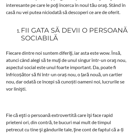
interesante pe care le poţi încerca în noul tău oraş. Stând în
casă nu vei putea niciodată să descoperi ce are de oferit.
FII GATA SĂ DEVII O PERSOANĂ
SOCIABILĂ
Fiecare dintre noi suntem diferiţi, iar asta este wow. Însă,
atunci când alegi să te muţi de unul singur într-un oraş nou,
aspectul social este unul foarte important. Da, poate fi
înfricoșător să fii într-un oraș nou, o țară nouă, un cartier
nou, dar odată ce începi să cunoști oameni noi, lucrurile se
vor linişti.
Fie că eşti o persoană extrovertită care îşi face rapid
prieteni ori, din contră, te bucuri mai mult de timpul
petrecut cu tine şi gândurile tale, ţine cont de faptul că a-ți