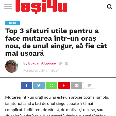
EVENIMENTE
STIRI
APARTAMENTE
STIRI
JOBS
FILME
CLUBURI /
BARURI /
SALI DE
SALOANE DE
AGENTII
RESTAURANTE
PIZZA
PISCINA
FLORARII
RADIO
SPALATORII
TRACTARI
TAXI
CINEMA
TEATRU
HOTELURI
TEREN
TEREN
FARMACII
COFFEE-
FIRME DE
RENT
STIRI
NOI IASI
IASI
IN
LA
DISCOTECI
CAFENELE
FORTA
INFRUMUSETARE
DE
IN IASI
IN
IN IASI
LIVE
AUTO
AUTO
IN
/
SPORTIV
TENIS
NON
TO-GO
PUBLICITATE
A
Top 3 sfaturi utile pentru a
IASI
CINEMA
SI
TURISM
IASI
IN IASI
IASI
PENSIUNI
IASI
STOP
CAR
FITNESS
IASI
face mutarea într-un oraş
nou, de unul singur, să fie cât
mai uşoară
By
Bogdan Alupoaie
Posted on
July 24, 2024
COMMENTS
Mutarea într-un oraş nou nu este un proces tocmai simplu,
iar atunci când o faci de unul singur, poate fi şi mai
complicat. Indiferent de vârstă, de motive şi de oraş sau
chiar ţară, odată ce ai luat această decizie, nu mai rămâne