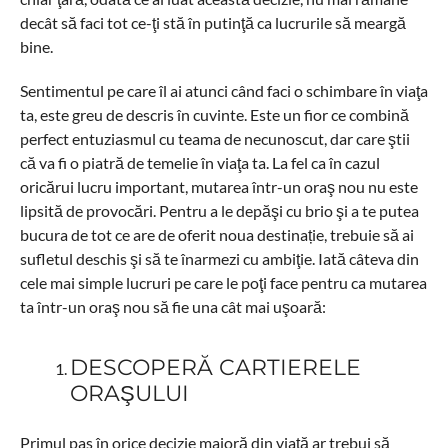
decât să faci tot ce-ţi stă în putinţă ca lucrurile să meargă
bine.
Sentimentul pe care îl ai atunci când faci o schimbare în viaţa
ta, este greu de descris în cuvinte. Este un fior ce combină
perfect entuziasmul cu teama de necunoscut, dar care ştii
că va fi o piatră de temelie în viaţa ta. La fel ca în cazul
oricărui lucru important, mutarea într-un oraş nou nu este
lipsită de provocări. Pentru a le depăşi cu brio şi a te putea
bucura de tot ce are de oferit noua destinație, trebuie să ai
sufletul deschis şi să te înarmezi cu ambiţie. Iată câteva din
cele mai simple lucruri pe care le poţi face pentru ca mutarea
ta într-un oraş nou să fie una cât mai uşoară:
DESCOPERĂ CARTIERELE
ORAŞULUI
Primul pas în orice decizie majoră din viață ar trebui să