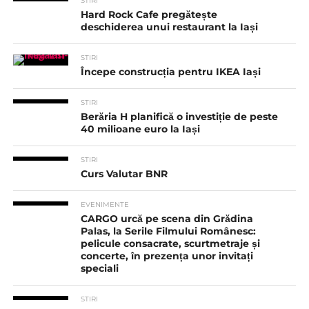
STIRI
Hard Rock Cafe pregătește
deschiderea unui restaurant la Iași
STIRI
Începe construcția pentru IKEA Iași
STIRI
Berăria H planifică o investiție de peste
40 milioane euro la Iași
STIRI
Curs Valutar BNR
EVENIMENTE
CARGO urcă pe scena din Grădina
Palas, la Serile Filmului Românesc:
pelicule consacrate, scurtmetraje și
concerte, în prezența unor invitați
speciali
STIRI